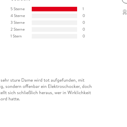
5 Sterne
1
4 Sterne
0
3 Sterne
0
2 Sterne
0
1 Stern
0
 sehr sture Dame wird tot aufgefunden, mit
g, sondern offenbar ein Elektroschocker, doch
llt sich schließlich heraus, wer in Wirklichkeit
Mord hatte.