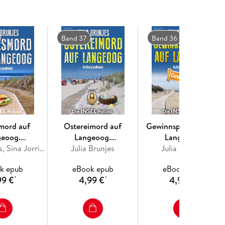
Band 37
Band 36
mord auf
Ostereimord auf
Gewinnspielmord auf
geoog.
Langeoog.
Langeoog.
landkrimi -
Julia Brunjes, Sina Jorritsma
Ostfrieslandkrimi -
Julia Brunjes
Ostfrieslandkrimi -
Julia Brunjes
g Krimi -
Inselkrimi - Nordseekrimi
Nordseekrimi - Inselkrim
k epub
eBook epub
eBook epub
eekrimi
99 €
4,99 €
4,99 €
*
*
*