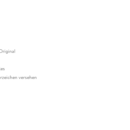
Original
jes
rzeichen versehen
750473