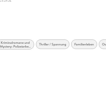
möglich
Kriminalromane und
Thriller / Spannung
Familienleben
Os
Mystery: Polizeiarbeit
& Forensik