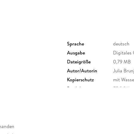
Sprache
deutsch
Ausgabe
Digitales 
Dateigröße
0,79 MB
Autor/Autorin
Julia Brun
Kopierschutz
mit Wasse
Produktart
EBOOK
ISBN
9783689
rhanden