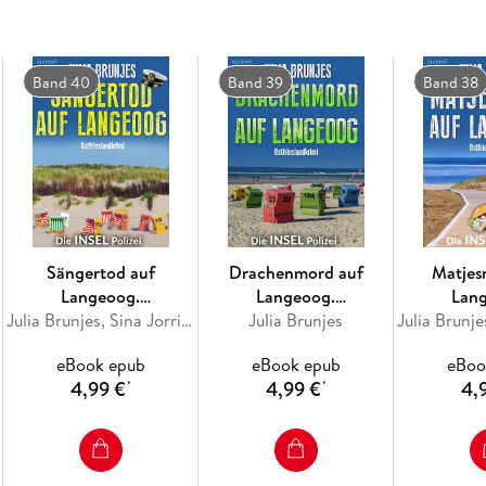
Band 40
Band 39
Band 38
Sängertod auf
Drachenmord auf
Matjes
Langeoog.
Langeoog.
Lan
Ostfrieslandkrimi -
Julia Brunjes, Sina Jorritsma
Ostfrieslandkrimi
Julia Brunjes
Ostfries
Langeoog Krimi -
Langeoo
eBook epub
eBook epub
eBoo
Nordseekrimi
Nords
4,99 €
4,99 €
4,
*
*