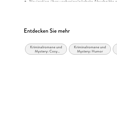
Navigation über vorherige/nächste Abschnitte 
Alle Texte können angepasst werden
Entspricht der Vorgabe WCAG v2.2
Entspricht der Vorgabe WCAG Level AAA
Entdecken Sie mehr
Kriminalromane und
Kriminalromane und
Mystery: Cosy
Mystery: Humor
Mystery