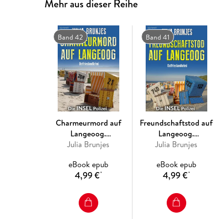
Mehr aus dieser Reihe
Band 42
Band 41
Charmeurmord auf
Freundschaftstod auf
Langeoog.
Langeoog.
Ostfrieslandkrimi -
Julia Brunjes
Ostfrieslandkrimi -
Julia Brunjes
Nordseekrimi -
Langeoog Krimi -
eBook epub
eBook epub
Langeoog Krimi
Nordseekrimi
4,99 €
4,99 €
*
*