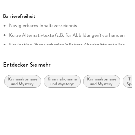
Ausgabe
Digitales Original
Barrierefreiheit
Seitenanzahl
Navigierbares Inhaltsverzeichnis
185
Kurze Alternativtexte (z.B. für Abbildungen) vorhanden
Dateigröße
0,54 MB
Navigation über vorherige/nächste Abschnitte möglich
Reihe
Alle Texte können angepasst werden
Borkumer Polizei ermittelt, 9
Entspricht der Vorgabe WCAG v2.2
Entdecken Sie mehr
Autor/Autorin
Entspricht der Vorgabe WCAG Level AAA
Dörte Jensen
Kriminalromane
Kriminalromane
Kriminalromane
Thri
und Mystery:
und Mystery:
und Mystery:
Spa
Verlag/Hersteller
Humor
Cosy Mystery
Polizeiarbeit &
Forensik
Klarant
Kopierschutz
mit Wasserzeichen versehen
Family Sharing
Ja