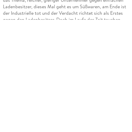
Ladenbesitzer, dieses Mal geht es um Süßwaren, am Ende ist
der Industrielle tot und der Verdacht richtet sich als Erstes
gegen den Ladenbesitzer. Doch im Laufe der Zeit tauchen
immer mehr Verdachtsmomente gegen andere Personen auf,
das führt dazu, dass es nie langweilig wird, aktionsreiche
Szenen wechseln mit Nachforschungen ab und es bleibt bis
zum Ende ein sehr spannender Kriminalfall!