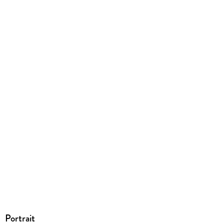
Produktart
EBOOK
Dateiformat
EPUB
ISBN
9783689750565
Portrait