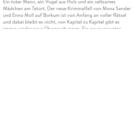
Ein toter Mann, ein Vogel aus Holz und ein seltsames
Mädchen am Tatort. Der neue Kriminalfall von Mona Sander
und Enno Moll auf Borkum ist von Anfang an voller Rätsel
und dabei bleibt es nicht, von Kapitel zu Kapitel gibt es
immer wieder neue Überraschungen. Ein neuer rasanter
Kriminalfall von Sina Jorritsma, der den Leser von Anfang bis
zum Ende fesselt. Ein äußerst gelungener Jubiläumsband mit
den beiden Kultkommissaren!