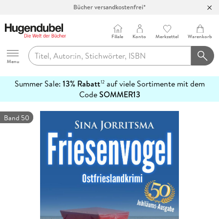
Bücher versandkostenfrei*
100 Tage Rückgaberecht***
Abholung in über 100 Filialen
Filiale
Konto
Merkzettel
Warenkorb
Hugendubel
Menu
Summer Sale:
13% Rabatt
auf viele Sortimente mit dem
12
mehr
Code
SOMMER13
erfahren
Band 50