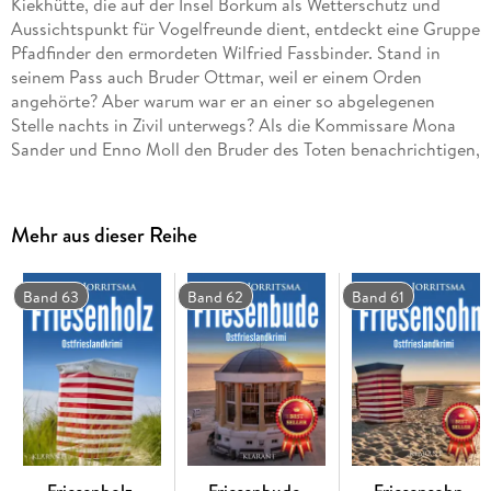
Kiekhütte, die auf der Insel Borkum als Wetterschutz und
Aussichtspunkt für Vogelfreunde dient, entdeckt eine Gruppe
Pfadfinder den ermordeten Wilfried Fassbinder. Stand in
seinem Pass auch Bruder Ottmar, weil er einem Orden
angehörte? Aber warum war er an einer so abgelegenen
Stelle nachts in Zivil unterwegs? Als die Kommissare Mona
Sander und Enno Moll den Bruder des Toten benachrichtigen,
bezeichnet Thomas Fassbinder ihn am Telefon hingegen als
Verbrecher, der schon seit seiner Jugend auf die schiefe Bahn
geraten war. Dazu würde nun auch der Holzvogel passen, der
Mehr aus dieser Reihe
in der Hand des Toten gefunden wurde. Enno Moll ist sich
sicher, es sei eine Elster - eine Vogelart, die verdächtigt wird,
glitzernde Dinge zu stehlen. Hat den Ermordeten etwa seine
Band 63
Band 62
Band 61
Vergangenheit eingeholt? Als sich bei den Ermittlungen
zudem herausstellt, dass der „ Klosterbruder" mithilfe eines
gestohlenen Kirchenschatzes ein neues Leben anfangen
wollte, spitzt sich die Situation immer weiter zu, und
schließlich gerät Mona Sander selbst in eine äußerst
gefährliche Situation!
Friesenholz.
Friesenbude.
Friesensohn.