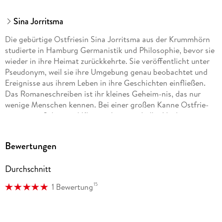
Sina Jorritsma
Die gebürtige Ostfriesin Sina Jorritsma aus der Krummhörn
studierte in Hamburg Germanistik und Philosophie, bevor sie
wieder in ihre Heimat zurückkehrte. Sie veröffentlicht unter
Pseudonym, weil sie ihre Umgebung genau beobachtet und
Ereignisse aus ihrem Leben in ihre Geschichten einfließen.
Das Romaneschreiben ist ihr kleines Geheim-nis, das nur
wenige Menschen kennen. Bei einer großen Kanne Ostfrie-
sentee mit Sahne und Kluntjes kann sie halbe Nächte
durchschreiben, tagsüber hält sie sich mit Joggen fit. Sina
Jorritsma lebt mit ihrer Familie in einem kleinen Ort bei
Bewertungen
Emden.
Durchschnitt
15
1 Bewertung