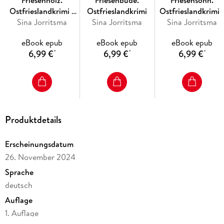
Ostfrieslandkrimi -
Ostfrieslandkrimi
Ostfrieslandkrimi 
Borkum Krimi -
Sina Jorritsma
Sina Jorritsma
Borkumkrimi -
Sina Jorritsma
Nordseekrimi
Nordseekrimi
eBook epub
eBook epub
eBook epub
6,99 €
6,99 €
6,99 €
*
*
*
Produktdetails
Erscheinungsdatum
26. November 2024
Sprache
deutsch
Auflage
1. Auflage