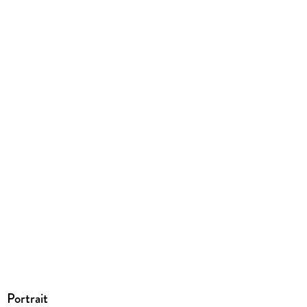
Produktart
EBOOK
Dateiformat
EPUB
ISBN
9783689751098
Portrait