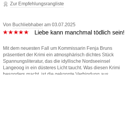
Zur Empfehlungsrangliste
Von
Buchliebhaber
am
03.07.2025
Liebe kann manchmal tödlich sein!
Mit dem neuesten Fall um Kommissarin Fenja Bruns
präsentiert der Krimi ein atmosphärisch dichtes Stück
Spannungsliteratur, das die idyllische Nordseeinsel
Langeoog in ein düsteres Licht taucht. Was diesen Krimi
besonders macht, ist die gekonnte Verbindung aus
Urlaubsidylle und beklemmender Bedrohung. Die
Ermittlungen führen in ein Netz aus Liebe, Eifersucht und
alten Rechnungen, klassische Motive, die hier frisch und
fesselnd inszeniert sind. Fenja Bruns selbst wird
zunehmend persönlich in den Fall hineingezogen, vor allem,
als ein romantisches Abendessen mit einem charmanten
Bekannten plötzlich zur kriminalistischen Verhörsituation
kippt. Die Grenzen zwischen Beruflichem und Privatem