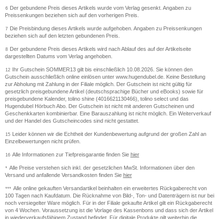
Der gebundene Preis dieses Artikels wurde vom Verlag gesenkt. Angaben zu
6
Preissenkungen beziehen sich auf den vorherigen Preis.
Die Preisbindung dieses Artikels wurde aufgehoben. Angaben zu Preissenkungen
7
beziehen sich auf den letzten gebundenen Preis.
Der gebundene Preis dieses Artikels wird nach Ablauf des auf der Artikelseite
8
dargestellten Datums vom Verlag angehoben.
Ihr Gutschein SOMMER13 gilt bis einschließlich 10.08.2026. Sie können den
12
Gutschein ausschließlich online einlösen unter www.hugendubel.de. Keine Bestellung
zur Abholung mit Zahlung in der Filiale möglich. Der Gutschein ist nicht gültig für
gesetzlich preisgebundene Artikel (deutschsprachige Bücher und eBooks) sowie für
preisgebundene Kalender, tolino shine (4016621130466), tolino select und das
Hugendubel Hörbuch Abo. Der Gutschein ist nicht mit anderen Gutscheinen und
Geschenkkarten kombinierbar. Eine Barauszahlung ist nicht möglich. Ein Weiterverkauf
und der Handel des Gutscheincodes sind nicht gestattet.
Leider können wir die Echtheit der Kundenbewertung aufgrund der großen Zahl an
15
Einzelbewertungen nicht prüfen.
Alle Informationen zur Tiefpreisgarantie finden Sie
hier
16
Alle Preise verstehen sich inkl. der gesetzlichen MwSt. Informationen über den
*
Versand und anfallende Versandkosten finden Sie
hier
Alle online gekauften Versandartikel beinhalten ein erweitertes Rückgaberecht von
***
100 Tagen nach Kaufdatum. Die Rücknahme von Bild-, Ton- und Datenträgern ist nur bei
noch versiegelter Ware möglich. Für in der Filiale gekaufte Artikel gilt ein Rückgaberecht
von 4 Wochen. Voraussetzung ist die Vorlage des Kassenbons und dass sich der Artikel
in wiederverkaufsfähigem Zustand befindet. Für digitale Produkte gilt weiterhin die