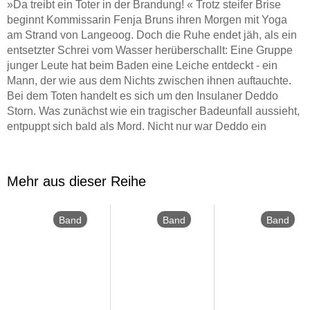
»Da treibt ein Toter in der Brandung! « Trotz steifer Brise
beginnt Kommissarin Fenja Bruns ihren Morgen mit Yoga
am Strand von Langeoog. Doch die Ruhe endet jäh, als ein
entsetzter Schrei vom Wasser herüberschallt: Eine Gruppe
junger Leute hat beim Baden eine Leiche entdeckt - ein
Mann, der wie aus dem Nichts zwischen ihnen auftauchte.
Bei dem Toten handelt es sich um den Insulaner Deddo
Storn. Was zunächst wie ein tragischer Badeunfall aussieht,
entpuppt sich bald als Mord. Nicht nur war Deddo ein
erfahrener Schwimmer, auch die Kampfspuren an seinem
Körper sprechen eine deutliche Sprache. Die
Inselkommissare tauchen ein in ein Geflecht aus Liebe,
Mehr aus dieser Reihe
Eifersucht und verletzten Gefühlen. Und dann steckt Fenja
auf einmal selbst mittendrin. Denn bei einem
vielversprechenden Abendessen beginnt ihr charmanter
Band
Band
Band
Begleiter plötzlich, nur noch über den Mordfall zu reden …
42
41
40