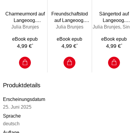
Charmeurmord auf
Freundschaftstod
Sängertod auf
Langeoog.
auf Langeoog.
Langeoog.
Ostfrieslandkrimi -
Julia Brunjes
Ostfrieslandkrimi -
Julia Brunjes
Ostfrieslandkrimi 
Julia Brunjes, Sina
Nordseekrimi -
Langeoog Krimi -
Langeoog Krimi -
eBook epub
eBook epub
eBook epub
Langeoog Krimi
Nordseekrimi
Nordseekrimi
4,99 €
4,99 €
4,99 €
*
*
*
Produktdetails
Erscheinungsdatum
25. Juni 2025
Sprache
deutsch
Auflage