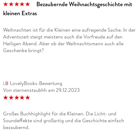
Bezaubernde Weihnachtsgeschichte mit
kleinen Extras
Weihnachten ist für die Kleinen eine aufregende Sache. In der
Adventszeit steigt meistens auch die Vorfreude auf den
Heiligen Abend. Aber ob der Weihnachtsmann auch alle
Geschenke bringt?
Auch bei Frida Fuchs ist der Heiligabend gekommen. Doch
die bezaubernde Hauptprotagonistin macht sich Sorgen. Ob
der Weihnachtsmann auch ihr kleines stilles Dorf findet?
LovelyBooks-Bewertung
Vielleicht helfen da zusätzliche Lichter? Ein winterliches
Von sternenstaubhh
am
29.12.2023
Abenteuer wartet auf die Dorffreunde, das mit tollen Sound-
und Lichteffekten untermalt wird.
Dieses bezaubernde Buch macht richtig Lust auf
Großes Buchhighlight für die Kleinen. Die Licht- und
Weihnachten. Die Geschichte selbst ist sehr liebevoll und
Soundeffekte sind großartig und die Geschichte einfach
zauberhaft geschrieben und dank der Licht- und
bezaubernd.
Soundeffekte wird ein großer Vorlesespaß daraus.