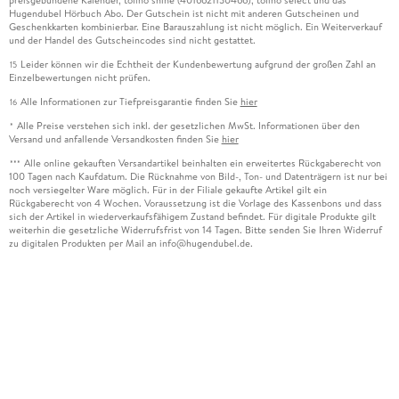
preisgebundene Kalender, tolino shine (4016621130466), tolino select und das
Hugendubel Hörbuch Abo. Der Gutschein ist nicht mit anderen Gutscheinen und
Geschenkkarten kombinierbar. Eine Barauszahlung ist nicht möglich. Ein Weiterverkauf
und der Handel des Gutscheincodes sind nicht gestattet.
Leider können wir die Echtheit der Kundenbewertung aufgrund der großen Zahl an
15
Einzelbewertungen nicht prüfen.
Alle Informationen zur Tiefpreisgarantie finden Sie
hier
16
Alle Preise verstehen sich inkl. der gesetzlichen MwSt. Informationen über den
*
Versand und anfallende Versandkosten finden Sie
hier
Alle online gekauften Versandartikel beinhalten ein erweitertes Rückgaberecht von
***
100 Tagen nach Kaufdatum. Die Rücknahme von Bild-, Ton- und Datenträgern ist nur bei
noch versiegelter Ware möglich. Für in der Filiale gekaufte Artikel gilt ein
Rückgaberecht von 4 Wochen. Voraussetzung ist die Vorlage des Kassenbons und dass
sich der Artikel in wiederverkaufsfähigem Zustand befindet. Für digitale Produkte gilt
weiterhin die gesetzliche Widerrufsfrist von 14 Tagen. Bitte senden Sie Ihren Widerruf
zu digitalen Produkten per Mail an info@hugendubel.de.