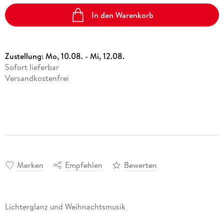
Vergissmeinnicht
Ulrich Thimm
eBook epub
Hörbuch Downloads im Bundle
Science Fiction
In den Warenkorb
16,99 €
Sonstiger Artikel
Kalender
12,95 €
Fremdsprachige Bücher
15,99 €
Memories of Heidelberg
Statt
15,74 €
Heinz Strunk
Taschenbücher
Zustellung:
Mo, 10.08. - Mi, 12.08.
Sofort lieferbar
Hörbuch Download
Filmriss auf Immenhof
Versandkostenfrei
15,99 €
Karsten Dusse
Buch (gebunden)
24,00 €
Merken
Empfehlen
Bewerten
Lichterglanz und Weihnachtsmusik