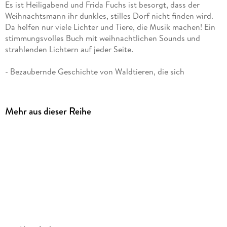
Es ist Heiligabend und Frida Fuchs ist besorgt, dass der
Weihnachtsmann ihr dunkles, stilles Dorf nicht finden wird.
Da helfen nur viele Lichter und Tiere, die Musik machen! Ein
stimmungsvolles Buch mit weihnachtlichen Sounds und
strahlenden Lichtern auf jeder Seite.
- Bezaubernde Geschichte von Waldtieren, die sich
zusammentun, damit der Weihnachtsmann sie in der
Dunkelheit findet
- Mit fünf weihnachtlichen Melodien sowie mehr und mehr
Mehr aus dieser Reihe
Lichtern auf jeder Doppelseite
- Ein- und Ausschalter sowie Start-Stopp-Funktion