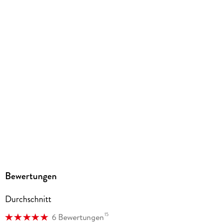
Größe (L/B/H)
215/213/18 mm
ISBN
9781035700004
Herstelleradresse
dtv Verlagsgesellschaft mbH & Co. KG, Tumblingerstraße 21,
80337 München, Produktsicherheit,
produktsicherheit@dtv.de
Bewertungen
Durchschnitt
15
6 Bewertungen