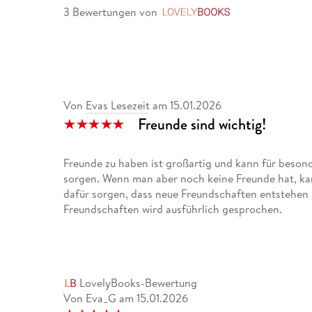
3 Bewertungen
von
LovelyBooks
Von
Evas Lesezeit
am
15.01.2026
Freunde sind wichtig!
Freunde zu haben ist großartig und kann für beson
sorgen. Wenn man aber noch keine Freunde hat, k
dafür sorgen, dass neue Freundschaften entstehen
Freundschaften wird ausführlich gesprochen.
Die Autorin Ashe de Sousa hat sich in diesem Kinde
ausführlich und kindgerecht mit dem Thema Freund
Klappen verstecken sich viele hilfreiche Antworte
LovelyBooks-Bewertung
Illustrationen von Dan Taylor erfahren die Kinder s
Von Eva_G
am
15.01.2026
und interessante Lesestunden.