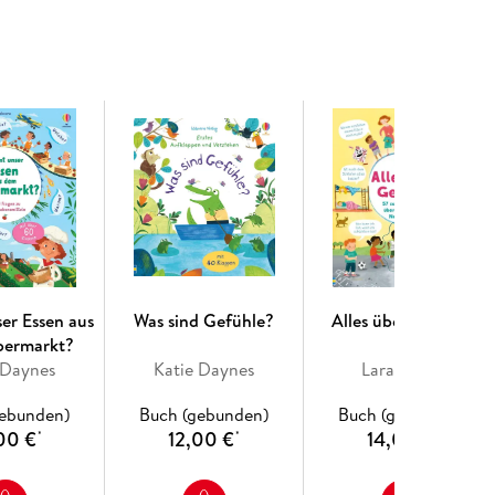
er Essen aus
Was sind Gefühle?
Alles über Gefühle
permarkt?
 Daynes
Katie Daynes
Lara Bryan
gebunden)
Buch (gebunden)
Buch (gebunden)
00 €
12,00 €
14,00 €
*
*
*