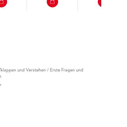
fklappen und Verstehen / Erste Fragen und
n
r
13 mm
gsgesellschaft mbH & Co. KG, Tumblingerstraße 21,
chen, Produktsicherheit,
cherheit@dtv.de