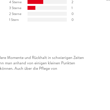
4 Sterne
2
3 Sterne
1
2 Sterne
0
1 Stern
0
dere Momente und Rückhalt in schwierigen Zeiten
ann man anhand von einigen kleinen Punkten
 können. Auch über die Pflege von
rsachbuch für Kinder ab vier Jahren sehr
schaft auseinandergesetzt. Hinter den über 35
n rund um dieses Gebiet. Zusammen mit den
o einiges und haben gleichzeitig unterhaltsame