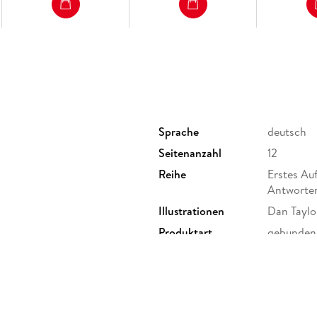
Sprache
deutsch
Seitenanzahl
12
Reihe
Erstes Au
Antworte
Illustrationen
Dan Taylo
Produktart
gebunden
Größe (L/B/H)
218/196/
Herstelleradresse
dtv Verla
80337 Mün
produktsi