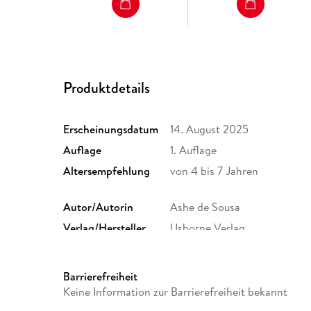
Produktdetails
Erscheinungsdatum
14. August 2025
Auflage
1. Auflage
Altersempfehlung
von 4 bis 7 Jahren
Autor/Autorin
Ashe de Sousa
Verlag/Hersteller
Usborne Verlag
Gewicht
342 g
ISBN
9781035704446
Barrierefreiheit
Keine Information zur Barrierefreiheit bekannt