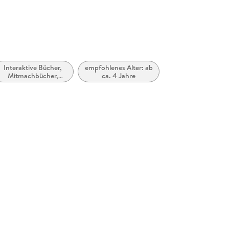
Interaktive Bücher,
empfohlenes Alter: ab
Mitmachbücher,
ca. 4 Jahre
Bastel-,
Experimentier- und
Aktivitätssets für
Kinder