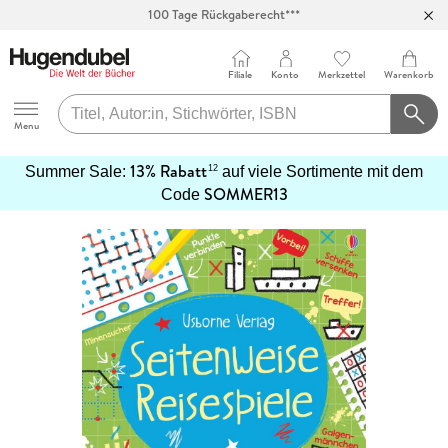
100 Tage Rückgaberecht***
Abholung in über 100 Filialen
Filiale
Konto
Merkzettel
Warenkorb
Hugendubel
Menu
13% Rabatt
12
Summer Sale:
auf viele Sortimente mit dem
SOMMER13
mehr
Code
erfahren