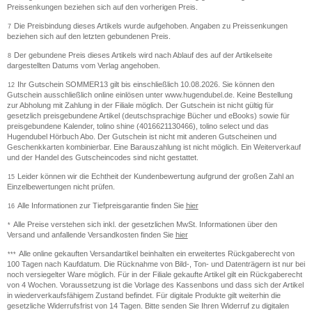
Preissenkungen beziehen sich auf den vorherigen Preis.
Die Preisbindung dieses Artikels wurde aufgehoben. Angaben zu Preissenkungen
7
beziehen sich auf den letzten gebundenen Preis.
Der gebundene Preis dieses Artikels wird nach Ablauf des auf der Artikelseite
8
dargestellten Datums vom Verlag angehoben.
Ihr Gutschein SOMMER13 gilt bis einschließlich 10.08.2026. Sie können den
12
Gutschein ausschließlich online einlösen unter www.hugendubel.de. Keine Bestellung
zur Abholung mit Zahlung in der Filiale möglich. Der Gutschein ist nicht gültig für
gesetzlich preisgebundene Artikel (deutschsprachige Bücher und eBooks) sowie für
preisgebundene Kalender, tolino shine (4016621130466), tolino select und das
Hugendubel Hörbuch Abo. Der Gutschein ist nicht mit anderen Gutscheinen und
Geschenkkarten kombinierbar. Eine Barauszahlung ist nicht möglich. Ein Weiterverkauf
und der Handel des Gutscheincodes sind nicht gestattet.
Leider können wir die Echtheit der Kundenbewertung aufgrund der großen Zahl an
15
Einzelbewertungen nicht prüfen.
Alle Informationen zur Tiefpreisgarantie finden Sie
hier
16
Alle Preise verstehen sich inkl. der gesetzlichen MwSt. Informationen über den
*
Versand und anfallende Versandkosten finden Sie
hier
Alle online gekauften Versandartikel beinhalten ein erweitertes Rückgaberecht von
***
100 Tagen nach Kaufdatum. Die Rücknahme von Bild-, Ton- und Datenträgern ist nur bei
noch versiegelter Ware möglich. Für in der Filiale gekaufte Artikel gilt ein Rückgaberecht
von 4 Wochen. Voraussetzung ist die Vorlage des Kassenbons und dass sich der Artikel
in wiederverkaufsfähigem Zustand befindet. Für digitale Produkte gilt weiterhin die
gesetzliche Widerrufsfrist von 14 Tagen. Bitte senden Sie Ihren Widerruf zu digitalen