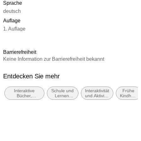
Sprache
deutsch
Auflage
1. Auflage
Seitenanzahl
24
Barrierefreiheit
Altersempfehlung
Keine Information zur Barrierefreiheit bekannt
ab 5 Jahre
Reihe
Entdecken Sie mehr
Wisch-und-weg-Lernspaß-Reihe
Interaktive
Schule und
Interaktivität
Frühe
Autor/Autorin
Bücher,
Lernen:
und Aktivität
Kindheit:
Holly Bathie, Birgit Zimmerer
Mitmachbücher,
Mathematik
für Kinder:
Zahlen
Bastel-,
Zeichnen,
und
Illustrationen
Experimentier-
Malen und
Zählen
und
Ausmalen
Maddie Frost
Aktivitätssets
für Kinder
Verlag/Hersteller
Usborne Verlag