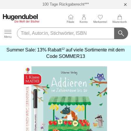
100 Tage Rückgaberecht***
Abholung in über 100 Filialen
Filiale
Konto
Merkzettel
Warenkorb
Hugendubel
Menu
12
Summer Sale:
13% Rabatt
auf viele Sortimente mit dem
mehr
Code
SOMMER13
erfahren