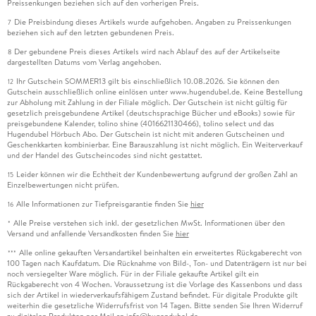
Preissenkungen beziehen sich auf den vorherigen Preis.
Die Preisbindung dieses Artikels wurde aufgehoben. Angaben zu Preissenkungen
7
beziehen sich auf den letzten gebundenen Preis.
Der gebundene Preis dieses Artikels wird nach Ablauf des auf der Artikelseite
8
dargestellten Datums vom Verlag angehoben.
Ihr Gutschein SOMMER13 gilt bis einschließlich 10.08.2026. Sie können den
12
Gutschein ausschließlich online einlösen unter www.hugendubel.de. Keine Bestellung
zur Abholung mit Zahlung in der Filiale möglich. Der Gutschein ist nicht gültig für
gesetzlich preisgebundene Artikel (deutschsprachige Bücher und eBooks) sowie für
preisgebundene Kalender, tolino shine (4016621130466), tolino select und das
Hugendubel Hörbuch Abo. Der Gutschein ist nicht mit anderen Gutscheinen und
Geschenkkarten kombinierbar. Eine Barauszahlung ist nicht möglich. Ein Weiterverkauf
und der Handel des Gutscheincodes sind nicht gestattet.
Leider können wir die Echtheit der Kundenbewertung aufgrund der großen Zahl an
15
Einzelbewertungen nicht prüfen.
Alle Informationen zur Tiefpreisgarantie finden Sie
hier
16
Alle Preise verstehen sich inkl. der gesetzlichen MwSt. Informationen über den
*
Versand und anfallende Versandkosten finden Sie
hier
Alle online gekauften Versandartikel beinhalten ein erweitertes Rückgaberecht von
***
100 Tagen nach Kaufdatum. Die Rücknahme von Bild-, Ton- und Datenträgern ist nur bei
noch versiegelter Ware möglich. Für in der Filiale gekaufte Artikel gilt ein
Rückgaberecht von 4 Wochen. Voraussetzung ist die Vorlage des Kassenbons und dass
sich der Artikel in wiederverkaufsfähigem Zustand befindet. Für digitale Produkte gilt
weiterhin die gesetzliche Widerrufsfrist von 14 Tagen. Bitte senden Sie Ihren Widerruf
zu digitalen Produkten per Mail an info@hugendubel.de.