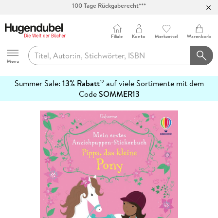
Abholung in über 100 Filialen
Filiale
Konto
Merkzettel
Warenkorb
Hugendubel
Menu
Summer Sale:
13% Rabatt
auf viele Sortimente mit dem
12
mehr
Code
SOMMER13
erfahren