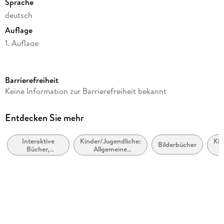
Sprache
deutsch
Auflage
1. Auflage
Seitenanzahl
34
Barrierefreiheit
Altersempfehlung
Keine Information zur Barrierefreiheit bekannt
ab 4 Jahre
Reihe
Entdecken Sie mehr
Meine ersten Anziehpuppen-Stickerbücher
Interaktive
Kinder/Jugendliche:
Kin
Autor/Autorin
Bilderbücher
Bücher,
Allgemeine
Fiona Watt
Mitmachbücher,
Interessen:
Bastel-,
Haustiere und
Kl
Illustrationen
Experimentier-
Haustierhaltung:
und
Pferde und Ponys
Lizzie Mackay
Aktivitätssets
für Kinder
Verlag/Hersteller
Usborne Verlag