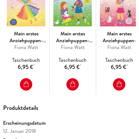
Mein erstes
Mein erstes
Mein erstes
Anziehpuppen-
Anziehpuppen-
Anziehpuppen-
Stickerbuch: Romy,
Fiona Watt
Stickerbuch:
Fiona Watt
Stickerbuch: Kitti,
Fiona Watt
die kleine
Hannahs liebste
das kleine Kätzche
Taschenbuch
Taschenbuch
Taschenbuch
Regenbogenfee
Haustiere
6,95 €
6,95 €
6,95 €
*
*
*
Produktdetails
Erscheinungsdatum
12. Januar 2018