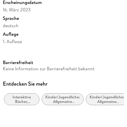
Erscheinungsdatum
16. März 2023
Sprache
deutsch
Auflage
1. Auflage
Seitenanzahl
24
Barrierefreiheit
Altersempfehlung
Keine Information zur Barrierefreiheit bekannt
von 4 bis 7 Jahren
Reihe
Entdecken Sie mehr
Meine Wisch-und-weg-Bücher
Interaktive
Kinder/Jugendliche:
Kinder/Jugendliche:
Autor/Autorin
Bücher,
Allgemeine
Allgemeine
Kirsteen Robson
Mitmachbücher,
Interessen: Rätsel-
Interessen:
Bastel-,
und Quizbücher
Pflanzen und
Übersetzung
Experimentier-
Bäume
und
Maria Schmidt
Aktivitätssets