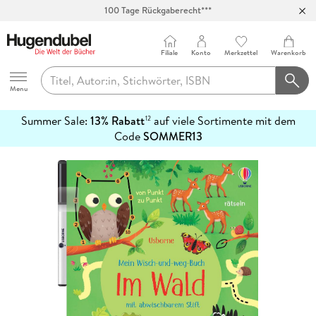
100 Tage Rückgaberecht***
Abholung in über 100 Filialen
Filiale
Konto
Merkzettel
Warenkorb
Hugendubel
Menu
Summer Sale:
13% Rabatt
auf viele Sortimente mit dem
12
mehr
Code
SOMMER13
erfahren