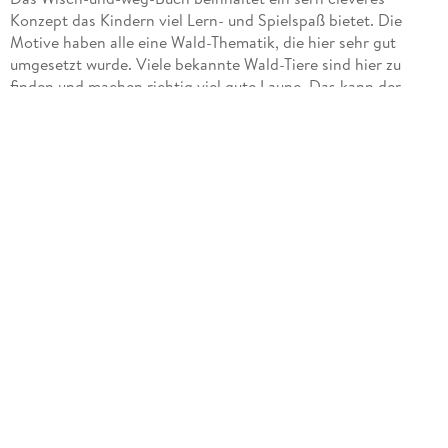
Konzept das Kindern viel Lern- und Spielspaß bietet. Die
Motive haben alle eine Wald-Thematik, die hier sehr gut
umgesetzt wurde. Viele bekannte Wald-Tiere sind hier zu
finden und machen richtig viel gute Laune. Das kann der
Rätselspaß doch beginnen.
Im Wald ist einiges los. Egal ob in den Bäumen, auf dem
Waldboden oder unter der Erde - wer den Wald das Jahr über
beobachtet wird feststellen, das es dort niemals ruhig wird.
Frühling, Sommer, Herbst und Winter werden vorgestellt
doch auch die Tiere kommen nicht zu kurz.
Doch es gibt natürlich noch viel mehr. Es darf gezeichnet und
gerätselt, Unterschiede gefunden, Labyrinthe entschlüsselt
und von-Punkt-zu-Punkt-Zeichnungen angefertigt werden.
Der Clou an dem Buch ist: man kann alles wieder
wegwischen. Somit ist der Rätsel- und Spielspaß tatsächlich
grenzenlos. Der beiliegende Stift ist sehr gut dafür geeignet
kann aber auch durch andere wasserlösliche Buntstifte
ersetzt werden, wenn man das möchte.