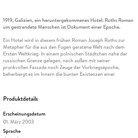
1919, Galizien, ein heruntergekommenes Hotel: Roths Roman
um gestrandete Menschen ist Dokument einer Epoche.
Ein Hotel wird in diesem frühen Roman Joseph Roths zur
Metapher für die aus den Fugen geratene Welt nach dem
Ersten Weltkrieg. In einem polnischen Städtchen nahe der
russischen Grenze gelegen, nach außen mit seiner
prunkvollen Fassade noch Zeuge der Vorkriegsepoche,
beherbergt es im Innern die bunten Existenzen einer
durcheinandergeratenen Zeit: Soldaten, Bankrotteure,
Devisenschieber, Halbkünstler und leichte Mädchen.
Produktdetails
Gabriel Dan, nach fünf Jahren Krieg und Gefangenschaft
zurückgekehrt, teilt sein Zimmer mit einem anarchischem
Erscheinungsdatum
Kommunisten und wird in die Aktivitäten der Armen und
Reichen verstrickt. Alle aber warten auf die Ankunft des
01. März 2003
Milliardärs Bloomfield aus Amerika. Am Ende geht das Hotel
Sprache
in Flammen auf - Symbol für die untergegangene