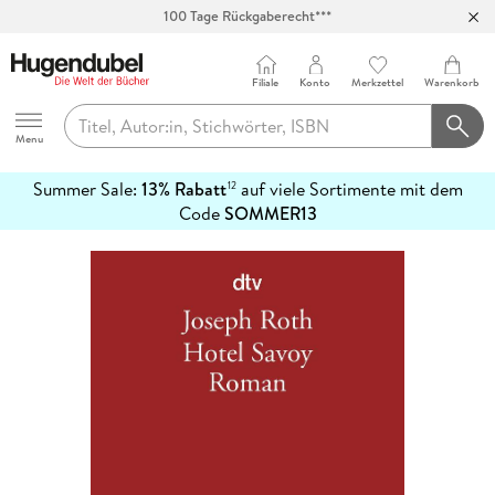
Abholung in über 100 Filialen
Filiale
Konto
Merkzettel
Warenkorb
Hugendubel
Menu
Summer Sale:
13% Rabatt
auf viele Sortimente mit dem
12
mehr
Code
SOMMER13
erfahren