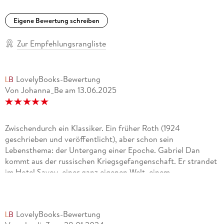
Eigene Bewertung schreiben
Zur Empfehlungsrangliste
LovelyBooks-Bewertung
Von Johanna_Be
am
13.06.2025
Zwischendurch ein Klassiker. Ein früher Roth (1924
geschrieben und veröffentlicht), aber schon sein
Lebensthema: der Untergang einer Epoche. Gabriel Dan
kommt aus der russischen Kriegsgefangenschaft. Er strandet
im Hotel Savoy, einer ganz eigenen Welt, einem
Mikrokosmos. In den oberen Etagen wohnen die, die nichts
haben. Die, die im Varieté arbeiten und ihre Koffer an den
Liftboy verpfänden, wenn sie die Rechnung nicht mehr
LovelyBooks-Bewertung
zahlen können. Die, die sich bei Gelegenheitsarbeiten ein