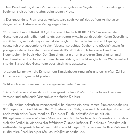
Die Preisbindung dieses Artikels wurde aufgehoben. Angaben zu Preissenkungen
7
beziehen sich auf den letzten gebundenen Preis.
Der gebundene Preis dieses Artikels wird nach Ablauf des auf der Artikelseite
8
dargestellten Datums vom Verlag angehoben.
Ihr Gutschein SOMMER13 gilt bis einschließlich 10.08.2026. Sie können den
12
Gutschein ausschließlich online einlösen unter www.hugendubel.de. Keine Bestellung
zur Abholung mit Zahlung in der Filiale möglich. Der Gutschein ist nicht gültig für
gesetzlich preisgebundene Artikel (deutschsprachige Bücher und eBooks) sowie für
preisgebundene Kalender, tolino shine (4016621130466), tolino select und das
Hugendubel Hörbuch Abo. Der Gutschein ist nicht mit anderen Gutscheinen und
Geschenkkarten kombinierbar. Eine Barauszahlung ist nicht möglich. Ein Weiterverkauf
und der Handel des Gutscheincodes sind nicht gestattet.
Leider können wir die Echtheit der Kundenbewertung aufgrund der großen Zahl an
15
Einzelbewertungen nicht prüfen.
Alle Informationen zur Tiefpreisgarantie finden Sie
hier
16
Alle Preise verstehen sich inkl. der gesetzlichen MwSt. Informationen über den
*
Versand und anfallende Versandkosten finden Sie
hier
Alle online gekauften Versandartikel beinhalten ein erweitertes Rückgaberecht von
***
100 Tagen nach Kaufdatum. Die Rücknahme von Bild-, Ton- und Datenträgern ist nur bei
noch versiegelter Ware möglich. Für in der Filiale gekaufte Artikel gilt ein
Rückgaberecht von 4 Wochen. Voraussetzung ist die Vorlage des Kassenbons und dass
sich der Artikel in wiederverkaufsfähigem Zustand befindet. Für digitale Produkte gilt
weiterhin die gesetzliche Widerrufsfrist von 14 Tagen. Bitte senden Sie Ihren Widerruf
zu digitalen Produkten per Mail an info@hugendubel.de.