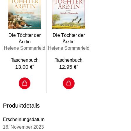
kostet. Wer kann ihr jetzt noch helfen? Ihre Mutter Ricarda
oder ihre jüngere Schwester? Doch Toni durchlebt einen
Strudel der Gefühle, denn ihre große Liebe Adam führt ein
Leben voller Risiko.
Für Leserinnen spannender und emotional mitreißender
Die Töchter der
Die Töchter der
Geschichten über starke Frauen in der nahen Vergangenheit
Ärztin
Ärztin
Helene Sommerfeld
Helene Sommerfeld
Von Helene Sommerfeld ist bei dtv außerdem die Serie über
Polizeiärztin Magda Fuchs erschienen.
Taschenbuch
Taschenbuch
13,00 €
12,95 €
*
*
Produktdetails
Erscheinungsdatum
16. November 2023