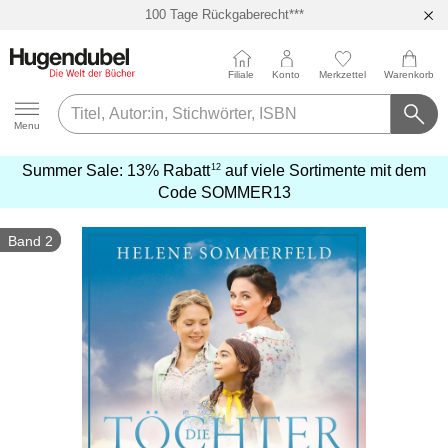
100 Tage Rückgaberecht***
Abholung in über 100 Filialen
Filiale
Konto
Merkzettel
Warenkorb
Hugendubel
Menu
12
Summer Sale:
13% Rabatt
auf viele Sortimente mit dem
mehr
Code
SOMMER13
erfahren
Band 2