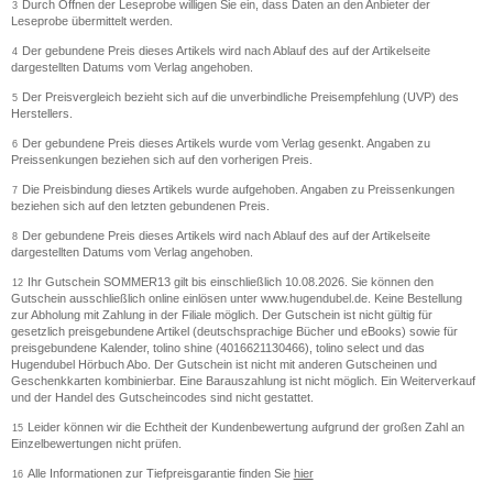
Durch Öffnen der Leseprobe willigen Sie ein, dass Daten an den Anbieter der
3
Leseprobe übermittelt werden.
Der gebundene Preis dieses Artikels wird nach Ablauf des auf der Artikelseite
4
dargestellten Datums vom Verlag angehoben.
Der Preisvergleich bezieht sich auf die unverbindliche Preisempfehlung (UVP) des
5
Herstellers.
Der gebundene Preis dieses Artikels wurde vom Verlag gesenkt. Angaben zu
6
Preissenkungen beziehen sich auf den vorherigen Preis.
Die Preisbindung dieses Artikels wurde aufgehoben. Angaben zu Preissenkungen
7
beziehen sich auf den letzten gebundenen Preis.
Der gebundene Preis dieses Artikels wird nach Ablauf des auf der Artikelseite
8
dargestellten Datums vom Verlag angehoben.
Ihr Gutschein SOMMER13 gilt bis einschließlich 10.08.2026. Sie können den
12
Gutschein ausschließlich online einlösen unter www.hugendubel.de. Keine Bestellung
zur Abholung mit Zahlung in der Filiale möglich. Der Gutschein ist nicht gültig für
gesetzlich preisgebundene Artikel (deutschsprachige Bücher und eBooks) sowie für
preisgebundene Kalender, tolino shine (4016621130466), tolino select und das
Hugendubel Hörbuch Abo. Der Gutschein ist nicht mit anderen Gutscheinen und
Geschenkkarten kombinierbar. Eine Barauszahlung ist nicht möglich. Ein Weiterverkauf
und der Handel des Gutscheincodes sind nicht gestattet.
Leider können wir die Echtheit der Kundenbewertung aufgrund der großen Zahl an
15
Einzelbewertungen nicht prüfen.
Alle Informationen zur Tiefpreisgarantie finden Sie
hier
16