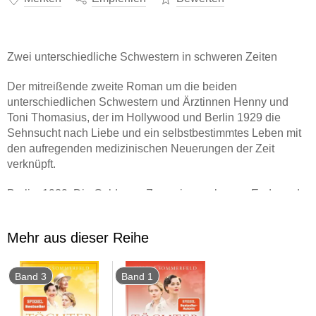
Zwei unterschiedliche Schwestern in schweren Zeiten
Der mitreißende zweite Roman um die beiden
unterschiedlichen Schwestern und Ärztinnen Henny und
Toni Thomasius, der im Hollywood und Berlin 1929 die
Sehnsucht nach Liebe und ein selbstbestimmtes Leben mit
den aufregenden medizinischen Neuerungen der Zeit
verknüpft.
Berlin, 1929. Die Goldenen Zwanziger gehen zu Ende und
die Zeiten beginnen dunkler zu werden. Ärztin Henny steht
vor einer schweren Entscheidung: Soll sie ihre erfolgreiche
Mehr aus dieser Reihe
Praxis aufgeben, um ihrem Mann gemeinsam mit den
Kindern unter die Sonne Kaliforniens zu folgen? Hollywood
hat Victor ein traumhaftes Angebot gemacht. Aber da wird
Band 3
Band 1
Henny in eine Familienintrige hineingezogen, die alles in
neuem Licht erscheinen lässt - und sie fast das Leben