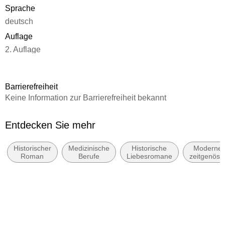
Sprache
deutsch
Auflage
2. Auflage
Seitenanzahl
494
Barrierefreiheit
Reihe
Keine Information zur Barrierefreiheit bekannt
Die Thomasius-Schwestern, 2
Autor/Autorin
Entdecken Sie mehr
Helene Sommerfeld
Historischer
Medizinische
Historische
Moderne 
Verlag/Hersteller
Roman
Berufe
Liebesromane
zeitgenöss
dtv Verlagsgesellschaft
Belletrist
allgemein
Produktart
literaris
kartoniert
Gewicht
430 g