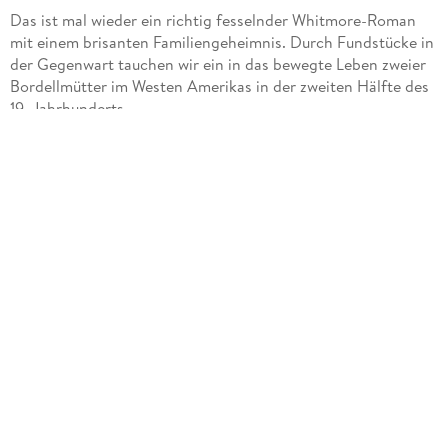
Das ist mal wieder ein richtig fesselnder Whitmore-Roman
mit einem brisanten Familiengeheimnis. Durch Fundstücke in
der Gegenwart tauchen wir ein in das bewegte Leben zweier
Bordellmütter im Westen Amerikas in der zweiten Hälfte des
19. Jahrhunderts.
Gegenwart:
Die junge Journalistin Melissa Thompson hat nach einem
Ideendiebstahl ihren Job gekündigt und sich auf das familiäre
Anwesen SILK HOUSE im Lake District zurückgezogen.
Ausgerechnet Leo Rogers, der Kollege, der sie betrogen hat,
behauptet einer Story gemeinsamer Vorfahren auf der Spur
zu sein und bittet um ihre Hilfe. Melissa, hin und hergerissen
zwischen Zweifeln an seiner Aufrichtigkeit und sich
anbahnenden Gefühlen deckt gemeinsam mit diesem ein
großes Familiengeheimnis auf.
Vergangenheit 1865 1887:
Die junge Mattie Silks eröffnet noch vor ihrer Volljährigkeit
ihr erstes Bordell in Springfield / Illinois. Schnell macht sie