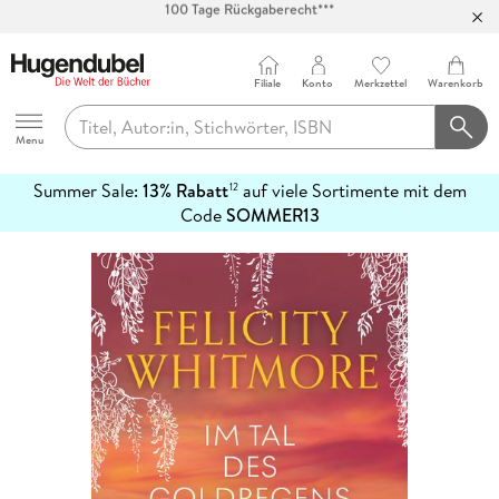
Abholung in über 100 Filialen
Filiale
Konto
Merkzettel
Warenkorb
Hugendubel
Menu
Summer Sale:
13% Rabatt
auf viele Sortimente mit dem
12
mehr
Code
SOMMER13
erfahren