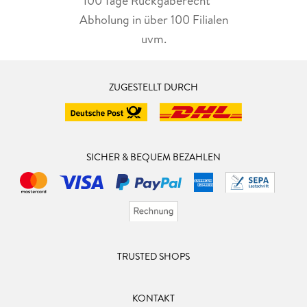
100 Tage Rückgaberecht***
historisch belegten Frauen ist unwahrscheinlich fesselnd und
interessant. Ich war für jedes Detail dankbar, welches Melissa
Abholung in über 100 Filialen
und Leo in der Gegenwart aufgedeckt haben. Das Verhältnis
uvm.
der beiden zueinander, begleitet von Zweifeln, Ängsten und
romantischen Episoden empfand ich als angenehm
schmückendes Beiwerk.
ZUGESTELLT DURCH
Der Übergang zwischen Realität und Fiktion ist fließend und
hat viel Interessantes zu bieten. Auch ohne Cowboys und
Schießereien ein spannender Ausflug in den Wilden Westen.
Großartig hierzu auch das Nachwort der Autorin zur
SICHER & BEQUEM BEZAHLEN
Hintergrundrecherche. Kurzum, ein rundum gelungenes Buch,
dass ich gerne weiterempfehlen möchte.
Vielen Dank Felicity Whitmore für den eindrucksvollen
Einblick in das Leben von Mattie und Jennie.
TRUSTED SHOPS
Mein Fazit:
Mit diesem Buch ist Felicity Whitmore ein ganz besonderes
Highlight gelungen. Denn im Wilden Westen gab es nicht nur
KONTAKT
rauchende Colts, sondern auch geschäftstüchtige Frauen, die