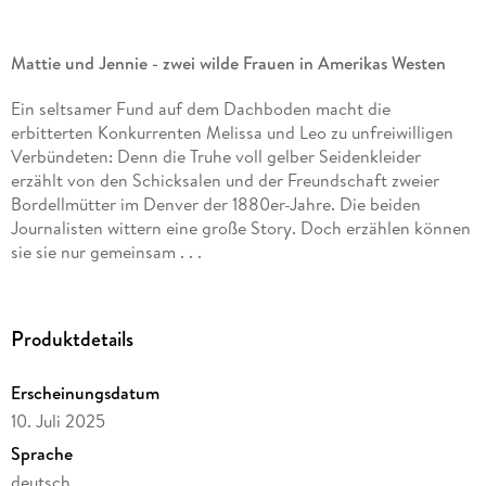
Mattie und Jennie - zwei wilde Frauen in Amerikas Westen
Ein seltsamer Fund auf dem Dachboden macht die
erbitterten Konkurrenten Melissa und Leo zu unfreiwilligen
Verbündeten: Denn die Truhe voll gelber Seidenkleider
erzählt von den Schicksalen und der Freundschaft zweier
Bordellmütter im Denver der 1880er-Jahre. Die beiden
Journalisten wittern eine große Story. Doch erzählen können
sie sie nur gemeinsam . . .
USA, 1880. Entlang der Union Pacific Railroad gründet
Mattie Silks mehrere Freudenhäuser und wird schnell zur
wohlhabenden Geschäftsfrau. Als Jennie Rogers Mattie zum
Produktdetails
ersten Mal trifft, ist sie tief beeindruckt von ihr. Jahre später
werden die beiden in Denver zu Konkurrentinnen und
Erscheinungsdatum
schließlich Verbündeten, die gefährlichen Männern
entgegentreten müssen, um sich und ihren Töchtern das
10. Juli 2025
Leben zu retten.
Sprache
deutsch