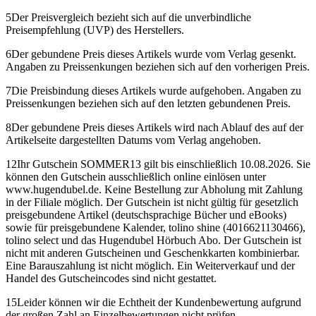
5
Der Preisvergleich bezieht sich auf die unverbindliche
Preisempfehlung (UVP) des Herstellers.
6
Der gebundene Preis dieses Artikels wurde vom Verlag gesenkt.
Angaben zu Preissenkungen beziehen sich auf den vorherigen Preis.
7
Die Preisbindung dieses Artikels wurde aufgehoben. Angaben zu
Preissenkungen beziehen sich auf den letzten gebundenen Preis.
8
Der gebundene Preis dieses Artikels wird nach Ablauf des auf der
Artikelseite dargestellten Datums vom Verlag angehoben.
12
Ihr Gutschein SOMMER13 gilt bis einschließlich 10.08.2026. Sie
können den Gutschein ausschließlich online einlösen unter
www.hugendubel.de. Keine Bestellung zur Abholung mit Zahlung
in der Filiale möglich. Der Gutschein ist nicht gültig für gesetzlich
preisgebundene Artikel (deutschsprachige Bücher und eBooks)
sowie für preisgebundene Kalender, tolino shine (4016621130466),
tolino select und das Hugendubel Hörbuch Abo. Der Gutschein ist
nicht mit anderen Gutscheinen und Geschenkkarten kombinierbar.
Eine Barauszahlung ist nicht möglich. Ein Weiterverkauf und der
Handel des Gutscheincodes sind nicht gestattet.
15
Leider können wir die Echtheit der Kundenbewertung aufgrund
der großen Zahl an Einzelbewertungen nicht prüfen.