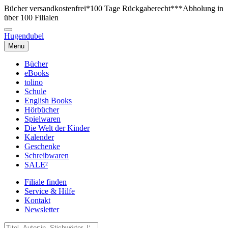
Bücher versandkostenfrei*
100 Tage Rückgaberecht***
Abholung in
über 100 Filialen
Hugendubel
Menu
Bücher
eBooks
tolino
Schule
English Books
Hörbücher
Spielwaren
Die Welt der Kinder
Kalender
Geschenke
Schreibwaren
SALE²
Filiale finden
Service & Hilfe
Kontakt
Newsletter