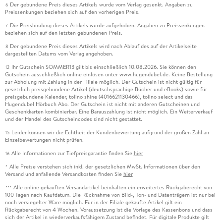
Der gebundene Preis dieses Artikels wurde vom Verlag gesenkt. Angaben zu
6
Preissenkungen beziehen sich auf den vorherigen Preis.
Die Preisbindung dieses Artikels wurde aufgehoben. Angaben zu Preissenkungen
7
beziehen sich auf den letzten gebundenen Preis.
Der gebundene Preis dieses Artikels wird nach Ablauf des auf der Artikelseite
8
dargestellten Datums vom Verlag angehoben.
Ihr Gutschein SOMMER13 gilt bis einschließlich 10.08.2026. Sie können den
12
Gutschein ausschließlich online einlösen unter www.hugendubel.de. Keine Bestellung
zur Abholung mit Zahlung in der Filiale möglich. Der Gutschein ist nicht gültig für
gesetzlich preisgebundene Artikel (deutschsprachige Bücher und eBooks) sowie für
preisgebundene Kalender, tolino shine (4016621130466), tolino select und das
Hugendubel Hörbuch Abo. Der Gutschein ist nicht mit anderen Gutscheinen und
Geschenkkarten kombinierbar. Eine Barauszahlung ist nicht möglich. Ein Weiterverkauf
und der Handel des Gutscheincodes sind nicht gestattet.
Leider können wir die Echtheit der Kundenbewertung aufgrund der großen Zahl an
15
Einzelbewertungen nicht prüfen.
Alle Informationen zur Tiefpreisgarantie finden Sie
hier
16
Alle Preise verstehen sich inkl. der gesetzlichen MwSt. Informationen über den
*
Versand und anfallende Versandkosten finden Sie
hier
Alle online gekauften Versandartikel beinhalten ein erweitertes Rückgaberecht von
***
100 Tagen nach Kaufdatum. Die Rücknahme von Bild-, Ton- und Datenträgern ist nur bei
noch versiegelter Ware möglich. Für in der Filiale gekaufte Artikel gilt ein
Rückgaberecht von 4 Wochen. Voraussetzung ist die Vorlage des Kassenbons und dass
sich der Artikel in wiederverkaufsfähigem Zustand befindet. Für digitale Produkte gilt