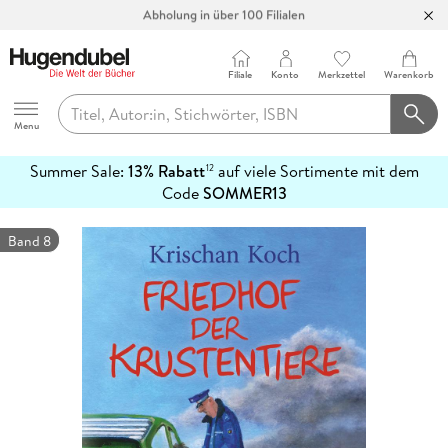
Abholung in über 100 Filialen
Filiale
Konto
Merkzettel
Warenkorb
Hugendubel
Menu
Summer Sale:
13% Rabatt
auf viele Sortimente mit dem
12
mehr
Code
SOMMER13
erfahren
Band 8