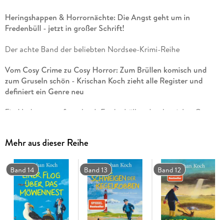
Heringshappen & Horrornächte: Die Angst geht um in
Fredenbüll - jetzt in großer Schrift!
Der achte Band der beliebten Nordsee-Krimi-Reihe
Vom Cosy Crime zu Cosy Horror: Zum Brüllen komisch und
zum Gruseln schön - Krischan Koch zieht alle Register und
definiert ein Genre neu
Ein Herbststurm fegt durch Fredenbüll und weht nichts Gutes
in den nordfriesischen Küstenort: Schimmelreiter Hauke
Schröder findet Tante Telse tot im Ford Mustang, eine
Mehr aus dieser Reihe
Einbruchserie verunsichert die Dorfbewohner, und auf der
gegenüber liegenden Hallig Westeroog gehen unheimliche
Dinge vor sich. Dort versetzt eine gruselige Gestalt die
Band 14
Band 13
Band 12
wenigen Gäste des Hallig-Hotels, in dem Polizistentochter
Tadje gerade ihr Praktikum absolviert, in Angst und
Schrecken. Als aus der Hotelküche das größte Messer
verschwindet und die Telefonverbindung abreißt, wird die
Lage mehr als brenzlig. Dorfpolizist Thies Detlefsen und ganz