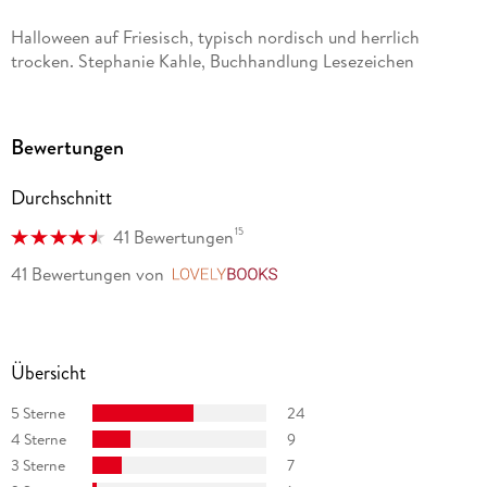
Halloween auf Friesisch, typisch nordisch und herrlich
trocken. Stephanie Kahle, Buchhandlung Lesezeichen
Dauelsberg, Delmenhorster Kreisblatt
Und noch ein toller norddeutscher Krimi mit viel Schrulligkeit
Bewertungen
und Humor. CITY! Magazin, Nr. 142/Mai 2020
Durchschnitt
Starker Fall mit zahllosen Reminiszenzen an große Vorbilder.
Rainer Scheer, Doppelpunkt, Nr. 03/2020
15
41 Bewertungen
41 Bewertungen
von
LovelyBooks
Übersicht
5 Sterne
24
4 Sterne
9
3 Sterne
7