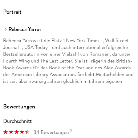
Portrait
Rebecca Yarros
Rebecca Yarros ist die Platz 1 New York Times -, Wall Street
Journal -, USA Today - und auch international erfolgreiche
Bestsellerautorin von einer Vielzahl von Romanen, darunter
Fourth Wing und The Last Letter. Sie ist Trägerin des British-
Book-Awards für das Book of the Year und des Alex-Awards
der American Library Association. Sie liebt Militärhelden und
ist seit über zwanzig Jahren glücklich mit ihrem eigenen
verheiratet. Die Mutter von sechs Kindern findet man neben
dem Eishockeyplatz oder heimlich Gitarre spielend, wenn sie
nicht gerade schreibt. Sie und ihre Familie leben in Colorado
Bewertungen
mit ihren sturen englischen Bulldoggen, zwei
temperamentvollen Chinchillas und zwei Katzen, die sie alle
Durchschnitt
beherrschen. Nachdem sie ihr jüngstes Kind zunächst als
Pflegekind aufgenommen und dann adoptiert haben,
15
134 Bewertungen
engagiert Rebecca sich leidenschaftlich für Kinder im