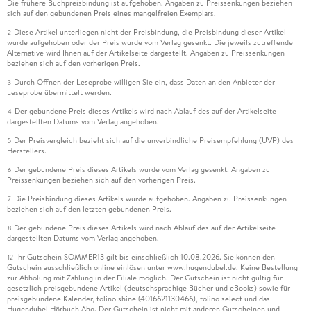
Die frühere Buchpreisbindung ist aufgehoben. Angaben zu Preissenkungen beziehen
sich auf den gebundenen Preis eines mangelfreien Exemplars.
Diese Artikel unterliegen nicht der Preisbindung, die Preisbindung dieser Artikel
2
wurde aufgehoben oder der Preis wurde vom Verlag gesenkt. Die jeweils zutreffende
Alternative wird Ihnen auf der Artikelseite dargestellt. Angaben zu Preissenkungen
beziehen sich auf den vorherigen Preis.
Durch Öffnen der Leseprobe willigen Sie ein, dass Daten an den Anbieter der
3
Leseprobe übermittelt werden.
Der gebundene Preis dieses Artikels wird nach Ablauf des auf der Artikelseite
4
dargestellten Datums vom Verlag angehoben.
Der Preisvergleich bezieht sich auf die unverbindliche Preisempfehlung (UVP) des
5
Herstellers.
Der gebundene Preis dieses Artikels wurde vom Verlag gesenkt. Angaben zu
6
Preissenkungen beziehen sich auf den vorherigen Preis.
Die Preisbindung dieses Artikels wurde aufgehoben. Angaben zu Preissenkungen
7
beziehen sich auf den letzten gebundenen Preis.
Der gebundene Preis dieses Artikels wird nach Ablauf des auf der Artikelseite
8
dargestellten Datums vom Verlag angehoben.
Ihr Gutschein SOMMER13 gilt bis einschließlich 10.08.2026. Sie können den
12
Gutschein ausschließlich online einlösen unter www.hugendubel.de. Keine Bestellung
zur Abholung mit Zahlung in der Filiale möglich. Der Gutschein ist nicht gültig für
gesetzlich preisgebundene Artikel (deutschsprachige Bücher und eBooks) sowie für
preisgebundene Kalender, tolino shine (4016621130466), tolino select und das
Hugendubel Hörbuch Abo. Der Gutschein ist nicht mit anderen Gutscheinen und