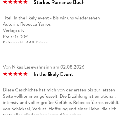
Starkes Romance Buch
Titel: In the likely event - Bis wir uns wiedersehen
Autorin: Rebecca Yarros
Verlag: dtv
Preis: 17,00€
Seitenzahl: 448 Seiten
Übersetzerin: Michelle Landau
Von
Nikas Lesewahnsinn
am
02.08.2026
Inhalt:
In the likely Event
Ist es eine zweite Chance, wenn es nie eine erste gab?
Diese Geschichte hat mich von der ersten bis zur letzten
Als Izzy Astor 2011 in ein Flugzeug steigt, rechnet sie
Seite vollkommen gefesselt. Die Erzählung ist emotional,
höchstens mit ihrer üblichen Flugangst, aber ganz bestimmt
intensiv und voller großer Gefühle. Rebecca Yarros erzählt
nicht mit Nate Phelan: dunkelhaarig, mit strahlend blauen
von Schicksal, Verlust, Hoffnung und einer Liebe, die sich
Augen, charmant und irgendwie genau der Mensch, den sie
trotz aller Hindernisse ihren Weg bahnt.
nie gesucht hat. Zwischen ihnen entsteht sofort eine tiefe
Verbindung. Doch kurz nach dem Start stürzt das Flugzeug in
Schon der Einstieg hat mich komplett in seinen Bann