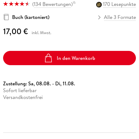
Vergissmeinnicht
(
134 Bewertungen
)
170 Lesepunkte
15
Ulrich Thimm
eBook epub
Hörbuch Downloads im Bundle
Science Fiction
16,99 €
Sonstiger Artikel
Kalender
Buch (kartoniert)
Alle 3 Formate
12,95 €
Fremdsprachige Bücher
15,99 €
Das kleine Strandschlösschen
Statt
15,74 €
Band 1
17,00 €
Rebecca Schulz
Taschenbücher
inkl. Mwst.
Hörbuch Download
Filmriss auf Immenhof
17,95 €
Karsten Dusse
In den Warenkorb
Buch (gebunden)
24,00 €
Zustellung:
Sa, 08.08. - Di, 11.08.
Sofort lieferbar
Versandkostenfrei