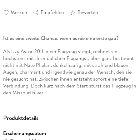
Merken
Empfehlen
Bewerten
Ist es eine zweite Chance, wenn es nie eine erste gab?
Als Izzy Astor 2011 in ein Flugzeug steigt, rechnet sie
höchstens mit ihrer üblichen Flugangst, aber ganz bestimmt
nicht mit Nate Phelan: dunkelhaarig, mit strahlend blauen
Augen, charmant und irgendwie genau der Mensch, den sie
nie gesucht hat. Zwischen ihnen entsteht sofort eine tiefe
Verbindung. Doch kurz nach dem Start stürzt das Flugzeug in
den Missouri River.
Ihre Leben verändern sich.
Sie
verändern sich. Nate macht
Karriere beim Militär, Izzy verfolgt ihren eigenen Weg als
Produktdetails
Juristin. Trotz der Entfernung verlieren sie nie den Kontakt,
aber das Timing scheint nie zu stimmen. Sind sie trotz ihrer
Erscheinungsdatum
schicksalhaften Verbindung vielleicht doch nicht füreinander