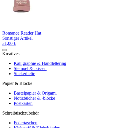
Romance Reader Hat
Sonstiger Artikel
31,00 €
Kreatives
Kalligraphie & Handlettering
Stempel & -kissen
Stickerhefte
Papier & Blöcke
Bastelpapier & Origami
Notizbücher & -blöcke
Postkarten
Schreibtischzubehör
Federtaschen
Klebstoff & Klebebänder