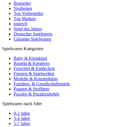
Bestseller
Neuheiten
Top Vorbesteller
Top Marken
tonies®
Spiel des Jahres
Deutscher Spielepreis
Günstige Spielwaren
Spielwaren Kategorien
Baby & Kleinkind
Basteln & Kreatives
Forschen & Entdecken
Figuren & Spielwelten
Modelle & Konstruktion
Familien- & Gesellschaftsspiele
Puppen & Stofftiere
Puzzles & Puzzlezubehör
Spielwaren nach Alter
0-2 Jahre
3-4 Jahre
5-7 Jahre