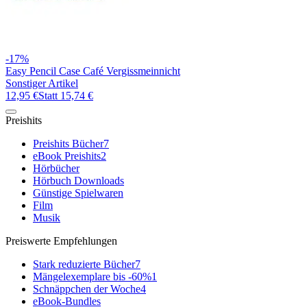
-17%
Easy Pencil Case Café Vergissmeinnicht
Sonstiger Artikel
12,95 €
Statt
15,74 €
Preishits
Preishits Bücher
7
eBook Preishits
2
Hörbücher
Hörbuch Downloads
Günstige Spielwaren
Film
Musik
Preiswerte Empfehlungen
Stark reduzierte Bücher
7
Mängelexemplare bis -60%
1
Schnäppchen der Woche
4
eBook-Bundles