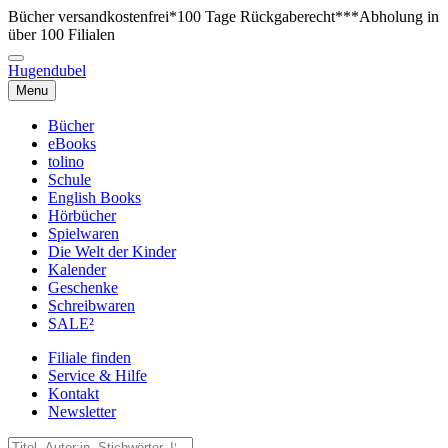
Bücher versandkostenfrei*
100 Tage Rückgaberecht***
Abholung in
über 100 Filialen
Hugendubel
Menu
Bücher
eBooks
tolino
Schule
English Books
Hörbücher
Spielwaren
Die Welt der Kinder
Kalender
Geschenke
Schreibwaren
SALE²
Filiale finden
Service & Hilfe
Kontakt
Newsletter