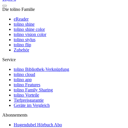
Die tolino Familie
eReader
tolino shine
tolino shine color
tolino vision color
tolino stylus
tolino flip
Zubehör
Service
tolino Bibliothek-Verknüpfung
tolino cloud
tolino app
tolino Features
tolino Family Sharing
tolino Vorteile
Tiefpreisgarantie
Geräte im Vergleich
Abonnements
Hugendubel Hörbuch Abo