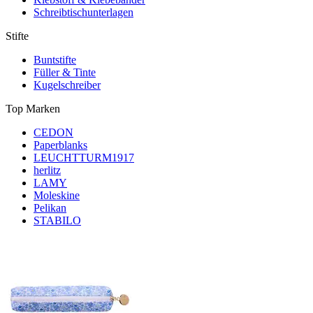
Schreibtischunterlagen
Stifte
Buntstifte
Füller & Tinte
Kugelschreiber
Top Marken
CEDON
Paperblanks
LEUCHTTURM1917
herlitz
LAMY
Moleskine
Pelikan
STABILO