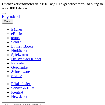
Bücher versandkostenfrei*
100 Tage Rückgaberecht***
Abholung in
über 100 Filialen
Hugendubel
Menu
Bücher
eBooks
tolino
Schule
English Books
Hörbücher
Spielwaren
Die Welt der Kinder
Kalender
Geschenke
Schreibwaren
SALE²
Filiale finden
Service & Hilfe
Kontakt
Newsletter