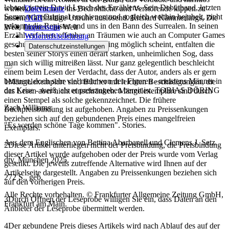
lebend, ist ein David Lynch des Erzählens. Sein Debütband, letzten
Datenschutz
wirkende Normale ins Bedrohliche und Verstörende kippen zu
Sommer im Original erschienen und sogleich weithin bejubelt, zieht
AGB
lassen. Nachhaltige Unruhe auslösend. Richard Kämmerlings, Die
gekonnt die Register und uns in den Bann des Surrealen. In seinen
Impressum
Welt, Literarische Welt
Erzählverfahren offenbar an Träumen wie auch an Computer Games
Widerrufsbelehrung
geschult, bei denen jedes Morphing möglich scheint, entfalten die
Datenschutzeinstellungen
besten seiner Storys einen derart starken, unheimlichen Sog, dass
man sich willig mitreißen lässt. Nur ganz gelegentlich beschleicht
einem beim Lesen der Verdacht, dass der Autor, anders als er gern
beteuert, doch sehr viel mehr von den Figuren - meistens Männer in
1
Mängelexemplare sind Bücher mit leichten Beschädigungen, die
der Krise - weiß, als er preiszugeben bereit ist. TOBIAS DÖRING
das Lesen aber nicht einschränken. Mängelexemplare sind durch
einen Stempel als solche gekennzeichnet. Die frühere
Zach Williams:
Buchpreisbindung ist aufgehoben. Angaben zu Preissenkungen
beziehen sich auf den gebundenen Preis eines mangelfreien
"Es werden schöne Tage kommen". Stories.
Exemplars.
Aus dem Englischen von Bettina Abarbanell und Clemens J. Setz.
2
Diese Artikel unterliegen nicht der Preisbindung, die Preisbindung
dieser Artikel wurde aufgehoben oder der Preis wurde vom Verlag
dtv, München 2025.
gesenkt. Die jeweils zutreffende Alternative wird Ihnen auf der
Artikelseite dargestellt. Angaben zu Preissenkungen beziehen sich
272 S., geb.
auf den vorherigen Preis.
Alle Rechte vorbehalten. © Frankfurter Allgemeine Zeitung GmbH,
3
Durch Öffnen der Leseprobe willigen Sie ein, dass Daten an den
Frankfurt am Main.
Anbieter der Leseprobe übermittelt werden.
4
Der gebundene Preis dieses Artikels wird nach Ablauf des auf der