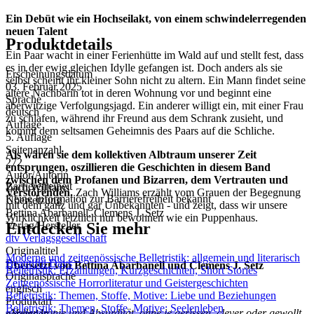
Ein Debüt wie ein Hochseilakt, von einem schwindelerregenden
neuen Talent
Produktdetails
Ein Paar wacht in einer Ferienhütte im Wald auf und stellt fest, dass
es in der ewig gleichen Idylle gefangen ist. Doch anders als sie
Erscheinungsdatum
selbst scheint ihr kleiner Sohn nicht zu altern. Ein Mann findet seine
03. Februar 2025
ältere Nachbarin tot in deren Wohnung vor und beginnt eine
Sprache
aberwitzige Verfolgungsjagd. Ein anderer willigt ein, mit einer Frau
deutsch
zu schlafen, während ihr Freund aus dem Schrank zusieht, und
Auflage
kommt dem seltsamen Geheimnis des Paars auf die Schliche.
5. Auflage
Seitenanzahl
Als wären sie dem kollektiven Albtraum unserer Zeit
272
entsprungen, oszillieren die Geschichten in diesem Band
Autor/Autorin
zwischen dem Profanen und Bizarren, dem Vertrauten und
Barrierefreiheit
Zach Williams
Verstörenden.
Zach Williams erzählt vom Grauen der Begegnung
Keine Information zur Barrierefreiheit bekannt
Übersetzung
mit dem ganz und gar Unbekannten - und zeigt, dass wir unsere
Bettina Abarbanell, Clemens J. Setz
Wirklichkeit letztlich nur bewohnen wie ein Puppenhaus.
Entdecken Sie mehr
Verlag/Hersteller
dtv Verlagsgesellschaft
Originaltitel
Moderne und zeitgenössische Belletristik: allgemein und literarisch
Beautiful Days
Übersetzt von Bettina Abarbanell und Clemens J. Setz
Belletristik: Erzählungen, Kurzgeschichten, Short Stories
Originalsprache
Zeitgenössische Horrorliteratur und Geistergeschichten
englisch
Belletristik: Themen, Stoffe, Motive: Liebe und Beziehungen
Produktart
Belletristik: Themen, Stoffe, Motive: Seelenleben
»Voller Ironie und Absurdität, ohne je gerissen, clever oder gewollt
gebunden