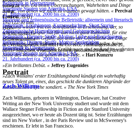
Belletristik in Übersetzung
witzig zu sein. Da treten Überraschungen, Wahrheiten und Dinge
Gewicht
Vereinigte Staaten von Amerika, USA
zutage, von denen wir nicht zu träumen gewagt hätten. «
Percival
318 g
21. Jahrhundert (ca. 2000 bis ca. 2100)
Everett
Größe (L/B/H)
Moderne und zeitgenössische Belletristik: allgemein und literarisch
192/122/30 mm
Belletristik: Erzählungen, Kurzgeschichten, Short Stories
»Hin und wieder tritt ein Schriftsteller in Erscheinung, der, so
ISBN
Zeitgenössische Horrorliteratur und Geistergeschichten
scheint es, ein Gespür hat für das nicht ganz Rationale, für eine
9783423284615
Belletristik: Themen, Stoffe, Motive: Liebe und Beziehungen
Stimmung oder ein Gefühl, das unter der Oberfläche der Dinge
Herstelleradresse
Belletristik: Themen, Stoffe, Motive: Seelenleben
schlummert. Zach Williams ist ein solcher Schriftsteller. Seine
dtv Verlagsgesellschaft mbH & Co. KG, Tumblingerstraße 21,
Belletristik in Übersetzung
hinreißend beunruhigenden Erzählungen sind profund im wahrsten
80337 München, Produktsicherheit, produktsicherheit@dtv.de
Vereinigte Staaten von Amerika, USA
Sinne des Wortes: sie gehen in die Tiefe. «
Hari Kunzru
21. Jahrhundert (ca. 2000 bis ca. 2100)
»Ein brillantes Debüt. «
Jeffrey Eugenides
Portrait
»Zach Williams' erster Erzählungsband kündigt ein wahrhaftig
neues Talent an, eines, das geschickt die dunkleren Abgründe der
Zach Williams
menschlichen Psyche sondiert. « The New York Times
Zach Williams, geboren in Wilmington, Delaware, hat Creative
Writing an der New York University studiert und wurde mit dem
Wallace Stegner Fellowship in Fiction an der Stanford University
ausgezeichnet, wo er heute als Dozent tätig ist. Seine Erzählungen
sind im New Yorker , in der Paris Review und in McSweeney's
erschienen. Er lebt in San Francisco.