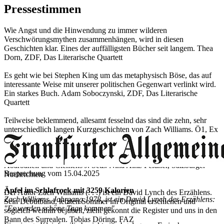
Pressestimmen
Wie Angst und die Hinwendung zu immer wilderen
Verschwörungsmythen zusammenhängen, wird in diesen
Geschichten klar. Eines der auffälligsten Bücher seit langem. Thea
Dorn, ZDF, Das Literarische Quartett
Es geht wie bei Stephen King um das metaphysisch Böse, das auf
interessante Weise mit unserer politischen Gegenwart verlinkt wird.
Ein starkes Buch. Adam Soboczynski, ZDF, Das Literarische
Quartett
Teilweise beklemmend, allesamt fesselnd das sind die zehn, sehr
unterschiedlich langen Kurzgeschichten von Zach Williams. Ö1, Ex
Libris
Schrecklich gute Geschichten, schrecklich gut übersetzt von Bettina
Abarbanell und Clemens J. Setz. Nina Ainz-Feldner, Salzburger
Besprechung vom 15.04.2025
Nachrichten
Äpfel im Schlafrock mit 3259 Kalorien
Der Autor Zach Williams (. . .) ist ein David Lynch des Erzählens.
Zach Williams, Jahrgang 1978, ist ein David Lynch des Erzählens:
Sein Debütband, letzten Sommer im Original erschienen und
"Es werden schöne Tage kommen"
sogleich weithin bejubelt, zieht gekonnt die Register und uns in den
Bann des Surrealen. Tobias Döring, FAZ