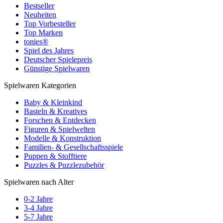
Bestseller
Neuheiten
Top Vorbesteller
Top Marken
tonies®
Spiel des Jahres
Deutscher Spielepreis
Günstige Spielwaren
Spielwaren Kategorien
Baby & Kleinkind
Basteln & Kreatives
Forschen & Entdecken
Figuren & Spielwelten
Modelle & Konstruktion
Familien- & Gesellschaftsspiele
Puppen & Stofftiere
Puzzles & Puzzlezubehör
Spielwaren nach Alter
0-2 Jahre
3-4 Jahre
5-7 Jahre