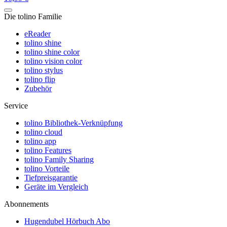
Die tolino Familie
eReader
tolino shine
tolino shine color
tolino vision color
tolino stylus
tolino flip
Zubehör
Service
tolino Bibliothek-Verknüpfung
tolino cloud
tolino app
tolino Features
tolino Family Sharing
tolino Vorteile
Tiefpreisgarantie
Geräte im Vergleich
Abonnements
Hugendubel Hörbuch Abo