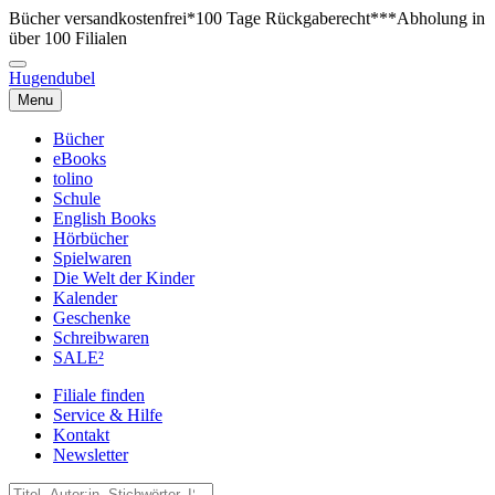
Bücher versandkostenfrei*
100 Tage Rückgaberecht***
Abholung in
über 100 Filialen
Hugendubel
Menu
Bücher
eBooks
tolino
Schule
English Books
Hörbücher
Spielwaren
Die Welt der Kinder
Kalender
Geschenke
Schreibwaren
SALE²
Filiale finden
Service & Hilfe
Kontakt
Newsletter