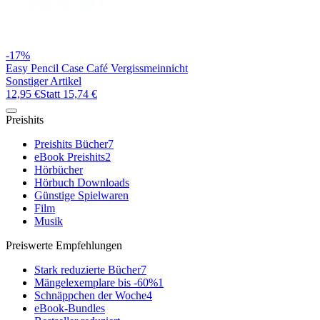
-17%
Easy Pencil Case Café Vergissmeinnicht
Sonstiger Artikel
12,95 €
Statt
15,74 €
Preishits
Preishits Bücher
7
eBook Preishits
2
Hörbücher
Hörbuch Downloads
Günstige Spielwaren
Film
Musik
Preiswerte Empfehlungen
Stark reduzierte Bücher
7
Mängelexemplare bis -60%
1
Schnäppchen der Woche
4
eBook-Bundles