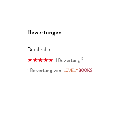
modernen Menschen , Der entgrenzte Mensch. Waru
abhängig macht.
Bewertungen
Durchschnitt
15
1 Bewertung
1 Bewertung
von
LovelyBooks