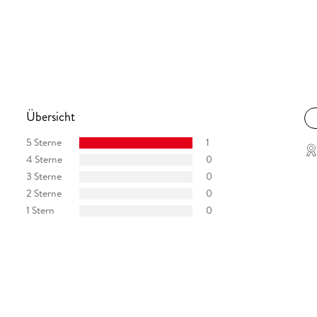
m ein Leben ohne Grenzen nicht frei, sondern
Übersicht
5 Sterne
1
4 Sterne
0
3 Sterne
0
2 Sterne
0
1 Stern
0