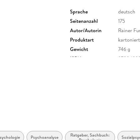
Sprache
deutsch
Seitenanzahl
175
Autor/Autorin
Rainer Fu
Produktart
kartoniert
Gewicht
746 g
ISBN
9783423
& Co. KG, Tumblingerstraße 21,
erheit,
Ratgeber, Sachbuch:
sychologie
Psychoanalyse
Sozialpsy
Psychologie