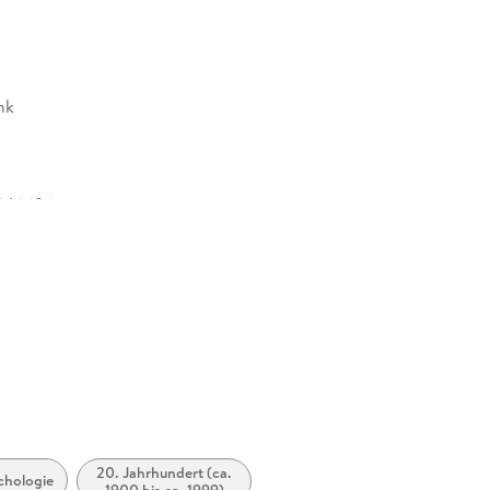
nk
346696
20. Jahrhundert (ca.
chologie
1900 bis ca. 1999)