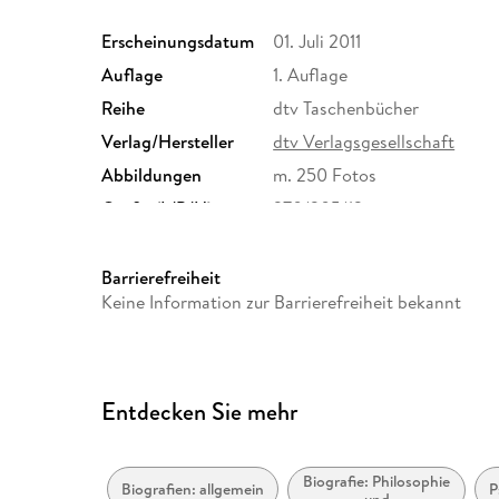
Erscheinungsdatum
01. Juli 2011
Auflage
1. Auflage
Reihe
dtv Taschenbücher
Verlag/Hersteller
dtv Verlagsgesellschaft
Abbildungen
m. 250 Fotos
Größe (L/B/H)
270/205/13 mm
Herstelleradresse
dtv Verlagsgesellschaft mbH 
80337 München, Produktsich
Barrierefreiheit
produktsicherheit@dtv.de
Keine Information zur Barrierefreiheit bekannt
Entdecken Sie mehr
Biografie: Philosophie
Biografien: allgemein
P
und