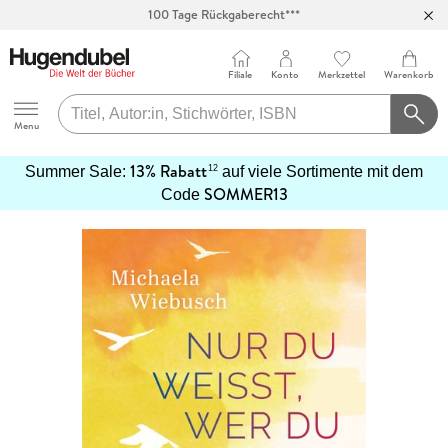
Abholung in über 100 Filialen
Filiale
Konto
Merkzettel
Warenkorb
Hugendubel
Menu
13% Rabatt
12
Summer Sale:
auf viele Sortimente mit dem
SOMMER13
mehr
Code
erfahren