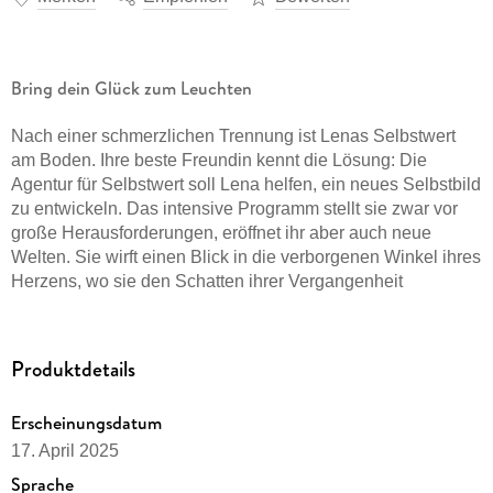
Bring dein Glück zum Leuchten
Nach einer schmerzlichen Trennung ist Lenas Selbstwert
am Boden. Ihre beste Freundin kennt die Lösung: Die
Agentur für Selbstwert soll Lena helfen, ein neues Selbstbild
zu entwickeln. Das intensive Programm stellt sie zwar vor
große Herausforderungen, eröffnet ihr aber auch neue
Welten. Sie wirft einen Blick in die verborgenen Winkel ihres
Herzens, wo sie den Schatten ihrer Vergangenheit
begegnet. Jeden Tag lernt sie, sich selbst ein Stückchen
mehr anzunehmen und sich für das zu schätzen und zu
mögen, was sie ist. So holt sie sich zurück, was sie verloren
Produktdetails
hat: ihre Selbstliebe. Sie erkennt und erlebt ihren wahren
Wert und hat den Mut, das Glück in ihr Leben einzuladen.
Erscheinungsdatum
Das alles geschieht, weil sie selbst es für möglich hält.
17. April 2025
»Bestimme deinen eigenen Selbstwert, sonst bestimmen ihn
Sprache