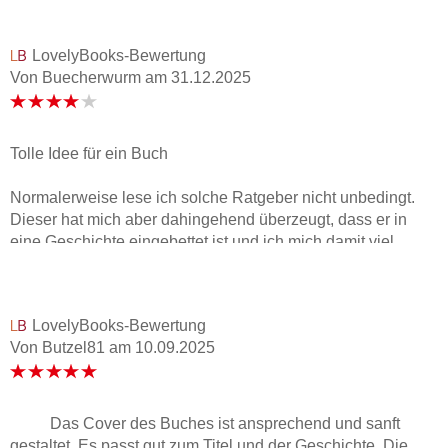
LovelyBooks-Bewertung
Von Buecherwurm
am
31.12.2025
Tolle Idee für ein Buch
Normalerweise lese ich solche Ratgeber nicht unbedingt.
Dieser hat mich aber dahingehend überzeugt, dass er in
eine Geschichte eingebettet ist und ich mich damit viel
besser identifizieren konnte. Das Buch geht über eine ganze
Woche. Am Ende eines jeden Kapitels gibt es wertvolle
Ratschläge und Tipps, die leicht umzusetzen sind. So kann
LovelyBooks-Bewertung
man das Gelesene gleich selbst ausprobieren.Fazit:
Von Butzel81
am
10.09.2025
Sicherlich funktioniert das mit dem Selbstwertgefühl nicht
sofort. Man muss sich schon bewusst darauf einlassen und
viel an sich arbeiten. Dieses Buch kann aber für den ein
oder anderen sicherlich eine Hilfestellung bieten und den
Das Cover des Buches ist ansprechend und sanft
ersten Anstoß sich damit auseinanderzusetzen geben.Ich
gestaltet. Es passt gut zum Titel und der Geschichte. Die