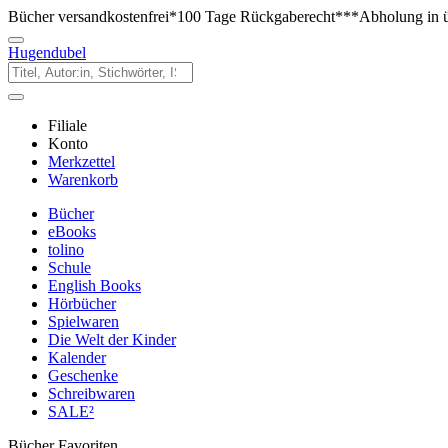
Bücher versandkostenfrei*
100 Tage Rückgaberecht***
Abholung in ü
Hugendubel
Filiale
Konto
Merkzettel
Warenkorb
Bücher
eBooks
tolino
Schule
English Books
Hörbücher
Spielwaren
Die Welt der Kinder
Kalender
Geschenke
Schreibwaren
SALE²
Bücher Favoriten