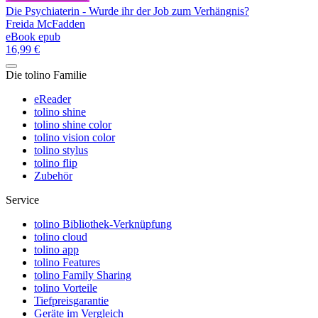
Die Psychiaterin - Wurde ihr der Job zum Verhängnis?
Freida McFadden
eBook epub
16,99 €
Die tolino Familie
eReader
tolino shine
tolino shine color
tolino vision color
tolino stylus
tolino flip
Zubehör
Service
tolino Bibliothek-Verknüpfung
tolino cloud
tolino app
tolino Features
tolino Family Sharing
tolino Vorteile
Tiefpreisgarantie
Geräte im Vergleich