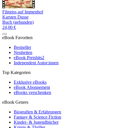
Filmriss auf Immenhof
Karsten Dusse
Buch (gebunden)
24,00 €
eBook Favoriten
Bestseller
Neuheiten
eBook Preishits
2
Independent Autor:innen
Top Kategorien
Exklusive eBooks
eBook Abonnement
eBooks verschenken
eBook Genres
Biografien & Erfahrungen
Fantasy & Science Fiction
Kinder- & Jugendbücher
Krimis & Thriller