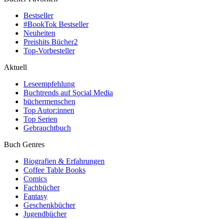
Bestseller
#BookTok Bestseller
Neuheiten
Preishits Bücher
2
Top-Vorbesteller
Aktuell
Leseempfehlung
Buchtrends auf Social Media
büchermenschen
Top Autor:innen
Top Serien
Gebrauchtbuch
Buch Genres
Biografien & Erfahrungen
Coffee Table Books
Comics
Fachbücher
Fantasy
Geschenkbücher
Jugendbücher