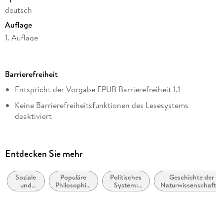
deutsch
Auflage
1. Auflage
Seitenanzahl
304
Barrierefreiheit
Dateigröße
Entspricht der Vorgabe EPUB Barrierefreiheit 1.1
1,06 MB
Keine Barrierefreiheitsfunktionen des Lesesystems
Autor/Autorin
deaktiviert
Vince Ebert
Navigierbares Inhaltsverzeichnis
Verlag/Hersteller
Navigierbarer Index
dtv Digital
Entdecken Sie mehr
Logische Lesereihenfolge eingehalten
Kopierschutz
mit Wasserzeichen versehen
Soziale
Populäre
Politisches
Geschichte der
Seitenzahlen entsprechen der gedruckten Ausgabe
und
Philosophie:
System:
Naturwissenschafte
Family Sharing
ethische
Der Sinn
Demokratie
Hoher Farbkontrast für bessere Lesbarkeit
Themen
des Lebens
Ja
/
Landmark-Navigation vorhanden
Sinnfindung
Produktart