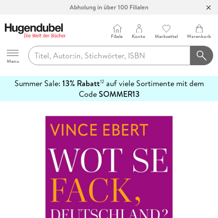
Abholung in über 100 Filialen
Filiale
Konto
Merkzettel
Warenkorb
Hugendubel
Menu
Summer Sale:
13% Rabatt
auf viele Sortimente mit dem
12
mehr
Code
SOMMER13
erfahren