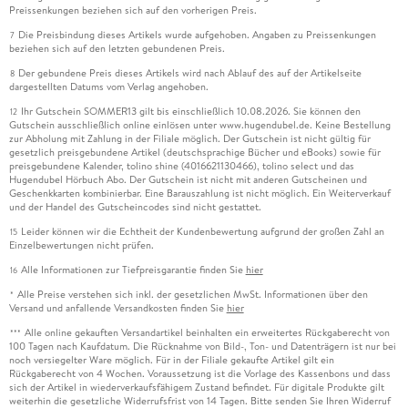
Preissenkungen beziehen sich auf den vorherigen Preis.
Die Preisbindung dieses Artikels wurde aufgehoben. Angaben zu Preissenkungen
7
beziehen sich auf den letzten gebundenen Preis.
Der gebundene Preis dieses Artikels wird nach Ablauf des auf der Artikelseite
8
dargestellten Datums vom Verlag angehoben.
Ihr Gutschein SOMMER13 gilt bis einschließlich 10.08.2026. Sie können den
12
Gutschein ausschließlich online einlösen unter www.hugendubel.de. Keine Bestellung
zur Abholung mit Zahlung in der Filiale möglich. Der Gutschein ist nicht gültig für
gesetzlich preisgebundene Artikel (deutschsprachige Bücher und eBooks) sowie für
preisgebundene Kalender, tolino shine (4016621130466), tolino select und das
Hugendubel Hörbuch Abo. Der Gutschein ist nicht mit anderen Gutscheinen und
Geschenkkarten kombinierbar. Eine Barauszahlung ist nicht möglich. Ein Weiterverkauf
und der Handel des Gutscheincodes sind nicht gestattet.
Leider können wir die Echtheit der Kundenbewertung aufgrund der großen Zahl an
15
Einzelbewertungen nicht prüfen.
Alle Informationen zur Tiefpreisgarantie finden Sie
hier
16
Alle Preise verstehen sich inkl. der gesetzlichen MwSt. Informationen über den
*
Versand und anfallende Versandkosten finden Sie
hier
Alle online gekauften Versandartikel beinhalten ein erweitertes Rückgaberecht von
***
100 Tagen nach Kaufdatum. Die Rücknahme von Bild-, Ton- und Datenträgern ist nur bei
noch versiegelter Ware möglich. Für in der Filiale gekaufte Artikel gilt ein
Rückgaberecht von 4 Wochen. Voraussetzung ist die Vorlage des Kassenbons und dass
sich der Artikel in wiederverkaufsfähigem Zustand befindet. Für digitale Produkte gilt
weiterhin die gesetzliche Widerrufsfrist von 14 Tagen. Bitte senden Sie Ihren Widerruf