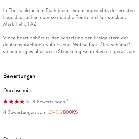
In Eberts aktuellem Buch bleibt einem angesichts der ernsten
Lage das Lachen über so manche Pointe im Hals stecken.
Mark Fehr, FAZ
Vince Ebert gehört zu den scharfsinnigen Freigeistern der
deutschsprachigen Kulturszene. Wot se fack, Deutschland? ,
so humorig es über weite Strecken geschrieben ist, gerät zum
Weckruf, die Realität nicht zu ignorieren, weil sich die Folgen
daraus nicht ignorieren lassen werden. Werner Kopfmüller,
Leipziger Volkszeitung
Bewertungen
Ein skeptischer, aber trotzdem komischer Blick auf ein Land,
Durchschnitt
das irgendwann einmal falsch abgebogen ist, aber dessen
Eliten sich weigern, den Fehler zu korrigieren. Matthias
15
8 Bewertungen
Heine, Die Welt
8 Bewertungen
von
LovelyBooks
Der Kabarettist spricht über ein Land, das von Bürokratie
gelähmt, von der Migration überfordert und in dem Kritik
kaum noch möglich sei. In seinem neuen Buch Wot Se Fack,