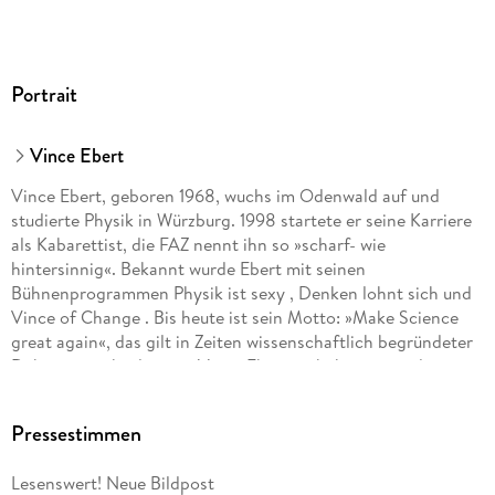
Portrait
Vince Ebert
Vince Ebert, geboren 1968, wuchs im Odenwald auf und
studierte Physik in Würzburg. 1998 startete er seine Karriere
als Kabarettist, die FAZ nennt ihn so »scharf- wie
hintersinnig«. Bekannt wurde Ebert mit seinen
Bühnenprogrammen Physik ist sexy , Denken lohnt sich und
Vince of Change . Bis heute ist sein Motto: »Make Science
great again«, das gilt in Zeiten wissenschaftlich begründeter
Debatten mehr denn je. Vince Ebert ist bekannt aus der
ARD-Sendung Wissen vor acht Werkstatt . Seine Bücher sind
allesamt SPIEGEL-Bestseller. Ebert lebt in Wien.
Pressestimmen
Lesenswert! Neue Bildpost