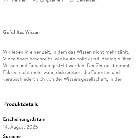
Gefühltes Wissen
Wir leben in einer Zeit, in dem das Wissen nicht mehr zählt.
Vince Ebert beschreibt, wie heute Politik und Ideologie über
Wissen und Tatsachen gestellt werden. Der Zeitgeist nimmt
Fakten nicht mehr wahr, diskreditiert die Experten und
verabschiedert sich von der Wissensgesellschaft, in der
Wahrheit und Debatte noch wichtig waren. Ebert nimmt
diese Entwicklung aufs Korn, ordnet sie historisch ein und
fordert eine Renaissance der Aufklärung: Digitales Detox,
Produktdetails
zurück zur Wissenschaft und raus aus der selbstverschuldeten
Unmündigkeit. Wir koppeln uns vom Wissen und von der
Erscheinungsdatum
Wissenschaft ab, wir verweigern uns damit der Realität. Um
die Zukunft zu meistern, brauchen wir aber mehr Wissen,
14. August 2025
Vernunft und Naturwissenschaft, nicht weniger.
Sprache