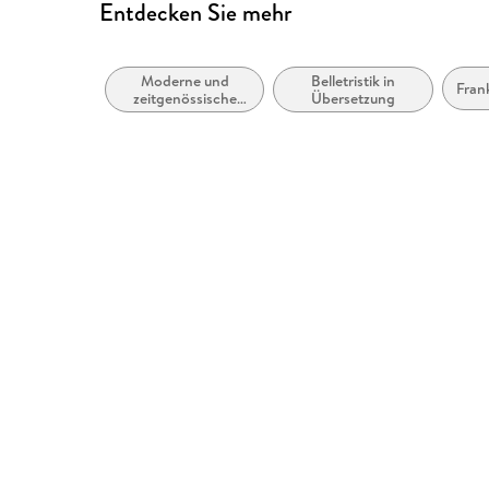
Entdecken Sie mehr
Moderne und
Belletristik in
Fran
zeitgenössische
Übersetzung
Belletristik:
allgemein und
literarisch