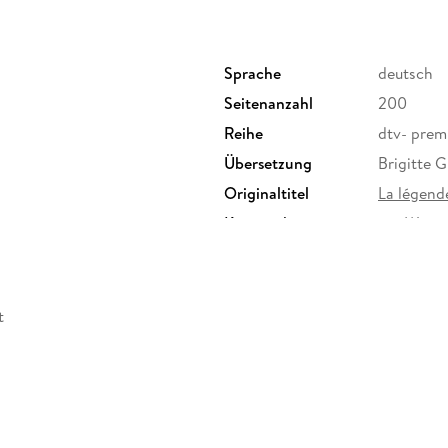
Sprache
deutsch
Seitenanzahl
200
Reihe
dtv- pre
Übersetzung
Brigitte 
Originaltitel
La légend
Kopierschutz
mit Wasse
Produktart
EBOOK
ISBN
97834234
t