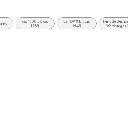
ca. 1930 bis ca.
ca. 1940 bis ca.
Periode des Zw
kreich
1939
1949
Weltkrieges 
1938 bis ca. 