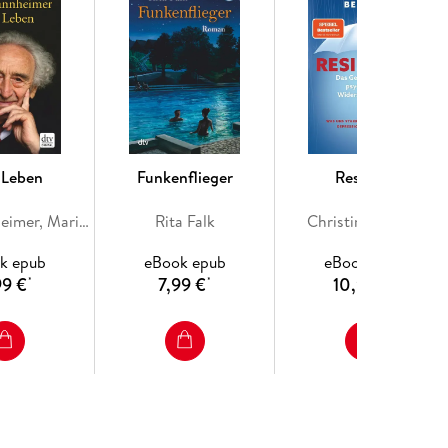
 Leben
Funkenflieger
Resilienz
Max Mannheimer, Marie-Luise von der Leyen
Rita Falk
Christina Berndt
k epub
eBook epub
eBook epub
99 €
7,99 €
10,99 €
*
*
*