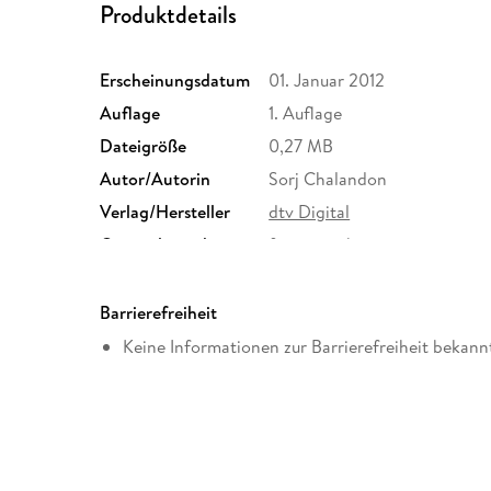
Produktdetails
Erscheinungsdatum
01. Januar 2012
Auflage
1. Auflage
Dateigröße
0,27 MB
Autor/Autorin
Sorj Chalandon
Verlag/Hersteller
dtv Digital
Originalsprache
französisch
Family Sharing
Ja
Dateiformat
EPUB
Barrierefreiheit
Keine Informationen zur Barrierefreiheit bekann