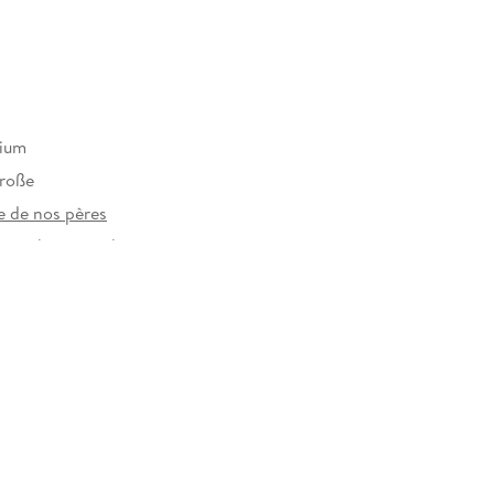
mium
Große
e de nos pères
rzeichen versehen
11356