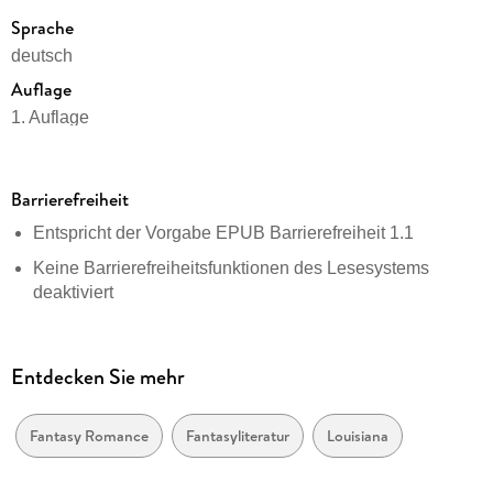
Sprache
deutsch
Auflage
1. Auflage
Seitenanzahl
352
Barrierefreiheit
Dateigröße
Entspricht der Vorgabe EPUB Barrierefreiheit 1.1
1,78 MB
Keine Barrierefreiheitsfunktionen des Lesesystems
Reihe
deaktiviert
Sookie Stackhouse / True Blood
Navigierbares Inhaltsverzeichnis
Autor/Autorin
Navigierbarer Index
Charlaine Harris
Entdecken Sie mehr
Übersetzung
Logische Lesereihenfolge eingehalten
Britta Mümmler
Seitenzahlen entsprechen der gedruckten Ausgabe
Fantasy Romance
Fantasyliteratur
Louisiana
Verlag/Hersteller
Hoher Farbkontrast für bessere Lesbarkeit
dtv Digital