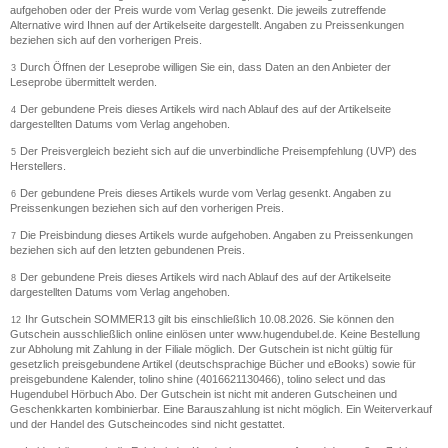
aufgehoben oder der Preis wurde vom Verlag gesenkt. Die jeweils zutreffende
Alternative wird Ihnen auf der Artikelseite dargestellt. Angaben zu Preissenkungen
beziehen sich auf den vorherigen Preis.
Durch Öffnen der Leseprobe willigen Sie ein, dass Daten an den Anbieter der
3
Leseprobe übermittelt werden.
Der gebundene Preis dieses Artikels wird nach Ablauf des auf der Artikelseite
4
dargestellten Datums vom Verlag angehoben.
Der Preisvergleich bezieht sich auf die unverbindliche Preisempfehlung (UVP) des
5
Herstellers.
Der gebundene Preis dieses Artikels wurde vom Verlag gesenkt. Angaben zu
6
Preissenkungen beziehen sich auf den vorherigen Preis.
Die Preisbindung dieses Artikels wurde aufgehoben. Angaben zu Preissenkungen
7
beziehen sich auf den letzten gebundenen Preis.
Der gebundene Preis dieses Artikels wird nach Ablauf des auf der Artikelseite
8
dargestellten Datums vom Verlag angehoben.
Ihr Gutschein SOMMER13 gilt bis einschließlich 10.08.2026. Sie können den
12
Gutschein ausschließlich online einlösen unter www.hugendubel.de. Keine Bestellung
zur Abholung mit Zahlung in der Filiale möglich. Der Gutschein ist nicht gültig für
gesetzlich preisgebundene Artikel (deutschsprachige Bücher und eBooks) sowie für
preisgebundene Kalender, tolino shine (4016621130466), tolino select und das
Hugendubel Hörbuch Abo. Der Gutschein ist nicht mit anderen Gutscheinen und
Geschenkkarten kombinierbar. Eine Barauszahlung ist nicht möglich. Ein Weiterverkauf
und der Handel des Gutscheincodes sind nicht gestattet.