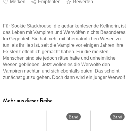
Merken
Empfehlen
Bewerten
Für Sookie Stackhouse, die gedankenlesende Kellnerin, ist
das Leben mit Vampiren und Werwölfen nichts Besonderes.
Im Gegenteil: Sie hat mehr mit übernatürlichen Wesen zu
tun, als ihr lieb ist, seit die Vampire vor einigen Jahren ihre
Existenz öffentlich gemacht haben. Für die meisten
Menschen sind sie jedoch rätselhafte und unheimliche
Wesen geblieben. Jetzt wollen es die Werwölfe den
Vampiren nachtun und sich ebenfalls outen. Das scheint
zunächst gut zu gehen. Doch dann wird ein junger Werwolf
in der Nähe der Bar, in der Sookie arbeitet, gefunden –
grausam ermordet. Sookie ahnt nicht, dass dem kleinen Ort
Bon Temps noch weitaus grö ßere Gefahren drohen: Eine
Mehr aus dieser Reihe
Gruppe von uralten Wesen, die vollkommen im Verborgenen
existiert haben, rüstet sich zum Kampf . . .
Band
Band
13
12