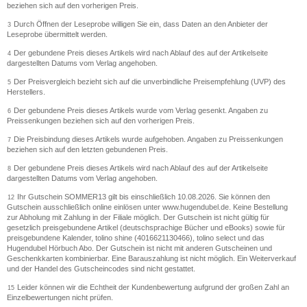
beziehen sich auf den vorherigen Preis.
Durch Öffnen der Leseprobe willigen Sie ein, dass Daten an den Anbieter der
3
Leseprobe übermittelt werden.
Der gebundene Preis dieses Artikels wird nach Ablauf des auf der Artikelseite
4
dargestellten Datums vom Verlag angehoben.
Der Preisvergleich bezieht sich auf die unverbindliche Preisempfehlung (UVP) des
5
Herstellers.
Der gebundene Preis dieses Artikels wurde vom Verlag gesenkt. Angaben zu
6
Preissenkungen beziehen sich auf den vorherigen Preis.
Die Preisbindung dieses Artikels wurde aufgehoben. Angaben zu Preissenkungen
7
beziehen sich auf den letzten gebundenen Preis.
Der gebundene Preis dieses Artikels wird nach Ablauf des auf der Artikelseite
8
dargestellten Datums vom Verlag angehoben.
Ihr Gutschein SOMMER13 gilt bis einschließlich 10.08.2026. Sie können den
12
Gutschein ausschließlich online einlösen unter www.hugendubel.de. Keine Bestellung
zur Abholung mit Zahlung in der Filiale möglich. Der Gutschein ist nicht gültig für
gesetzlich preisgebundene Artikel (deutschsprachige Bücher und eBooks) sowie für
preisgebundene Kalender, tolino shine (4016621130466), tolino select und das
Hugendubel Hörbuch Abo. Der Gutschein ist nicht mit anderen Gutscheinen und
Geschenkkarten kombinierbar. Eine Barauszahlung ist nicht möglich. Ein Weiterverkauf
und der Handel des Gutscheincodes sind nicht gestattet.
Leider können wir die Echtheit der Kundenbewertung aufgrund der großen Zahl an
15
Einzelbewertungen nicht prüfen.