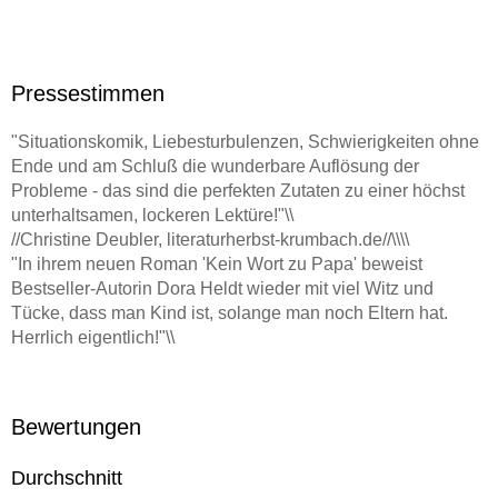
Pressestimmen
"Situationskomik, Liebesturbulenzen, Schwierigkeiten ohne
Ende und am Schluß die wunderbare Auflösung der
Probleme - das sind die perfekten Zutaten zu einer höchst
unterhaltsamen, lockeren Lektüre!"\\
//Christine Deubler, literaturherbst-krumbach.de//\\\\
"In ihrem neuen Roman 'Kein Wort zu Papa' beweist
Bestseller-Autorin Dora Heldt wieder mit viel Witz und
Tücke, dass man Kind ist, solange man noch Eltern hat.
Herrlich eigentlich!"\\
//Berliner Zeitung//\\\\
"Dora Heldt hat ein Talent dafür, den Leser mit ihren
amüsanten, spritzigen Romanen zu unterhalten."\\
Bewertungen
//Schwäbische Zeitung//\\\\
"Munter erzählt Autorin Heldt von kleinen Missgeschicken
Durchschnitt
und Begegnungen, türmt Lügengebäude auf, die sich in