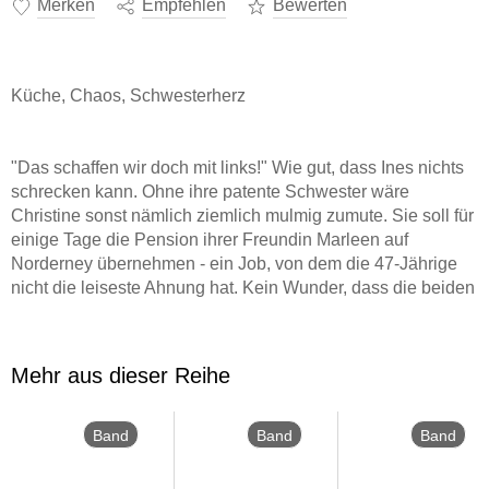
Merken
Empfehlen
Bewerten
Küche, Chaos, Schwesterherz
"Das schaffen wir doch mit links!" Wie gut, dass Ines nichts
schrecken kann. Ohne ihre patente Schwester wäre
Christine sonst nämlich ziemlich mulmig zumute. Sie soll für
einige Tage die Pension ihrer Freundin Marleen auf
Norderney übernehmen - ein Job, von dem die 47-Jährige
nicht die leiseste Ahnung hat. Kein Wunder, dass die beiden
Schwestern schnell an ihre Grenzen stoßen. Und das nicht
nur, weil sie nicht kochen können. Ihre Anwesenheit spricht
sich auf der Insel schnell herum. Zu schnell. Und so dauert
Mehr aus dieser Reihe
es nicht lange, bis Papa Heinz und Mama Charlotte vor der
Tür stehen, um ihre Töchter mit höchst eigenwilligen Ideen
zu unterstützen ...
Band
Band
Band
7
6
4