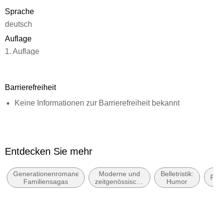
Sprache
deutsch
Auflage
1. Auflage
Seitenanzahl
384
Barrierefreiheit
Dateigröße
Keine Informationen zur Barrierefreiheit bekannt
1,27 MB
Reihe
Das kommt in den besten Familien vor, 5
Autor/Autorin
Entdecken Sie mehr
Dora Heldt
Generationenromane,
Moderne und
Belletristik:
Verlag/Hersteller
Fa
Familiensagas
zeitgenössische
Humor
dtv Digital
Belletristik:
allgemein und
Kopierschutz
literarisch
mit Wasserzeichen versehen