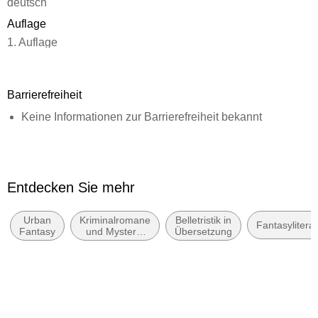
deutsch
Auflage
1. Auflage
Seitenanzahl
384
Barrierefreiheit
Dateigröße
Keine Informationen zur Barrierefreiheit bekannt
2,54 MB
Reihe
Die Flüsse von London - Peter Grant / Rivers of London, 4
Autor/Autorin
Entdecken Sie mehr
Ben Aaronovitch
Urban
Kriminalromane
Belletristik in
Übersetzung
Fantasyliterat
Fantasy
und Mystery:
Übersetzung
Christine Blum
Polizeiarbeit &
Forensik
Verlag/Hersteller
dtv Digital
Originaltitel