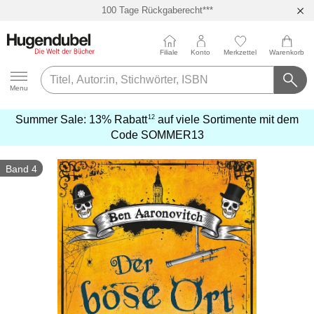
100 Tage Rückgaberecht***
Abholung in über 100 Filialen
Filiale
Konto
Merkzettel
Warenkorb
Hugendubel
Menu
12
Summer Sale:
13% Rabatt
auf viele Sortimente mit dem
mehr
Code
SOMMER13
erfahren
Band 4