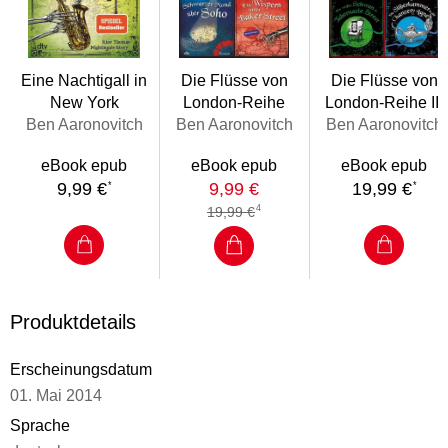
Erinnerung hat, ein so eingehendes Interesse daran an den
Tag legt . . .
Eine Nachtigall in
Die Flüsse von
Die Flüsse von
New York
London-Reihe
London-Reihe III
Ben Aaronovitch
Ben Aaronovitch
Ben Aaronovitch
eBook epub
eBook epub
eBook epub
9,99 €
9,99 €
19,99 €
*
*
4
19,99 €
Produktdetails
Erscheinungsdatum
01. Mai 2014
Sprache