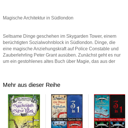
Magische Architektur in Südlondon
Seltsame Dinge geschehen im Skygarden Tower, einem
berüchtigten Sozialwohnblock in Südlondon. Dinge, die
eine magische Anziehungskraft auf Police Constable und
Zauberlehrling Peter Grant ausüben. Zunächst geht es nur
um ein gestohlenes altes Buch über Magie, das aus der
Weißen Bibliothek zu Weimar stammt. Doch dann weitet
sich der Fall rasant aus. Denn der Erbauer des Tower, Erik
Stromberg, ein brillanter, wenngleich leicht gestörter
Mehr aus dieser Reihe
Architekt, hatte sich einst in seiner Zeit am Bauhaus offenbar
nicht nur mit modernem Design, sondern auch mit Magie
befasst. Was erklären könnte, warum der Skygarden Tower
einen unablässigen Strom von begabten Künstlern,
Politikern, Drogendealern, Serienmördern und Irren
hervorgebracht hat. Und warum der unheimliche
gesichtslose Magier, den Peter noch in schlechtester