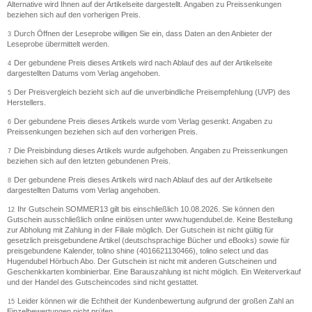
Alternative wird Ihnen auf der Artikelseite dargestellt. Angaben zu Preissenkungen
beziehen sich auf den vorherigen Preis.
Durch Öffnen der Leseprobe willigen Sie ein, dass Daten an den Anbieter der
3
Leseprobe übermittelt werden.
Der gebundene Preis dieses Artikels wird nach Ablauf des auf der Artikelseite
4
dargestellten Datums vom Verlag angehoben.
Der Preisvergleich bezieht sich auf die unverbindliche Preisempfehlung (UVP) des
5
Herstellers.
Der gebundene Preis dieses Artikels wurde vom Verlag gesenkt. Angaben zu
6
Preissenkungen beziehen sich auf den vorherigen Preis.
Die Preisbindung dieses Artikels wurde aufgehoben. Angaben zu Preissenkungen
7
beziehen sich auf den letzten gebundenen Preis.
Der gebundene Preis dieses Artikels wird nach Ablauf des auf der Artikelseite
8
dargestellten Datums vom Verlag angehoben.
Ihr Gutschein SOMMER13 gilt bis einschließlich 10.08.2026. Sie können den
12
Gutschein ausschließlich online einlösen unter www.hugendubel.de. Keine Bestellung
zur Abholung mit Zahlung in der Filiale möglich. Der Gutschein ist nicht gültig für
gesetzlich preisgebundene Artikel (deutschsprachige Bücher und eBooks) sowie für
preisgebundene Kalender, tolino shine (4016621130466), tolino select und das
Hugendubel Hörbuch Abo. Der Gutschein ist nicht mit anderen Gutscheinen und
Geschenkkarten kombinierbar. Eine Barauszahlung ist nicht möglich. Ein Weiterverkauf
und der Handel des Gutscheincodes sind nicht gestattet.
Leider können wir die Echtheit der Kundenbewertung aufgrund der großen Zahl an
15
Einzelbewertungen nicht prüfen.