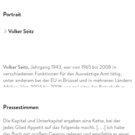
Portrait
Volker Seitz
Volker Seitz,
Jahrgang 1943, war von 1965 bis 2008 in
verschiedenen Funktionen für das Auswärtige Amt tätig,
unter anderem bei der EU in Brüssel und in mehreren Ländern
Afrikas. Von 2004 bis 2008 war er Leiter der Botschaft in
Jaunde/Kamerun. Er gehört zum Initiativkreis des »Bonner
Aufrufs zur Reform der Entwicklungshilfe« und ist aufgrund
Pressestimmen
seiner Expertise ein gefragter Vortragsredner.
Die Kapitel und Unterkapitel ergeben eine Kette, bei der
jedes Glied Appetit auf das folgende macht. [. . .] Ich habe
das Buch mit großem Gewinn gelesen und empfehle es einer