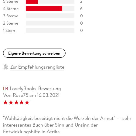
5 Sterne
2
Beispiele deutlich, woran es Afrika und der westlichen Politik
4 Sterne
6
gebricht. Ullrich Riedler, Hessische/Niedersächsische
3 Sterne
0
Allgemeine
2 Sterne
0
Ein interessantes Resümee der Entwicklungspolitik
1 Stern
0
angesichts der Migrationsdebatte. Martin Westholt, Der
Medienbrief Katlenburg, 2/2018
Eigene Bewertung schreiben
Zur Empfehlungsrangliste
LovelyBooks-Bewertung
Von Rose75
am
16.03.2021
"Wohltätigkeit beseitigt nicht die Wurzeln der Armut" - - sehr
interessantes Buch über Sinn und Unsinn der
Entwicklungshilfe in Afrika