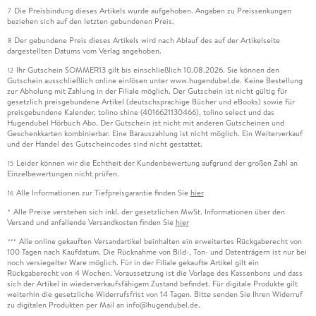
Die Preisbindung dieses Artikels wurde aufgehoben. Angaben zu Preissenkungen
7
beziehen sich auf den letzten gebundenen Preis.
Der gebundene Preis dieses Artikels wird nach Ablauf des auf der Artikelseite
8
dargestellten Datums vom Verlag angehoben.
Ihr Gutschein SOMMER13 gilt bis einschließlich 10.08.2026. Sie können den
12
Gutschein ausschließlich online einlösen unter www.hugendubel.de. Keine Bestellung
zur Abholung mit Zahlung in der Filiale möglich. Der Gutschein ist nicht gültig für
gesetzlich preisgebundene Artikel (deutschsprachige Bücher und eBooks) sowie für
preisgebundene Kalender, tolino shine (4016621130466), tolino select und das
Hugendubel Hörbuch Abo. Der Gutschein ist nicht mit anderen Gutscheinen und
Geschenkkarten kombinierbar. Eine Barauszahlung ist nicht möglich. Ein Weiterverkauf
und der Handel des Gutscheincodes sind nicht gestattet.
Leider können wir die Echtheit der Kundenbewertung aufgrund der großen Zahl an
15
Einzelbewertungen nicht prüfen.
Alle Informationen zur Tiefpreisgarantie finden Sie
hier
16
Alle Preise verstehen sich inkl. der gesetzlichen MwSt. Informationen über den
*
Versand und anfallende Versandkosten finden Sie
hier
Alle online gekauften Versandartikel beinhalten ein erweitertes Rückgaberecht von
***
100 Tagen nach Kaufdatum. Die Rücknahme von Bild-, Ton- und Datenträgern ist nur bei
noch versiegelter Ware möglich. Für in der Filiale gekaufte Artikel gilt ein
Rückgaberecht von 4 Wochen. Voraussetzung ist die Vorlage des Kassenbons und dass
sich der Artikel in wiederverkaufsfähigem Zustand befindet. Für digitale Produkte gilt
weiterhin die gesetzliche Widerrufsfrist von 14 Tagen. Bitte senden Sie Ihren Widerruf
zu digitalen Produkten per Mail an info@hugendubel.de.