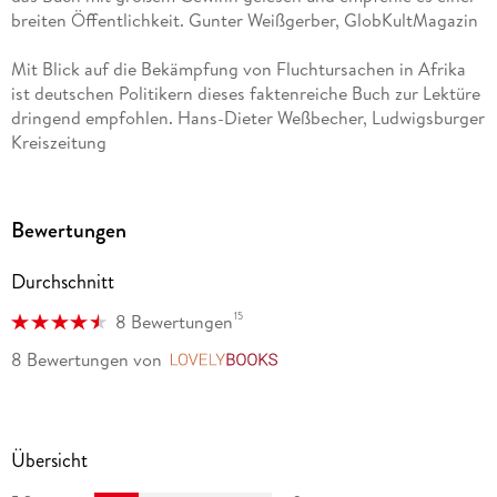
breiten Öffentlichkeit. Gunter Weißgerber, GlobKultMagazin
Mit Blick auf die Bekämpfung von Fluchtursachen in Afrika
ist deutschen Politikern dieses faktenreiche Buch zur Lektüre
dringend empfohlen. Hans-Dieter Weßbecher, Ludwigsburger
Kreiszeitung
Seitz' Buch ist eine hervorragende Analyse der Gebrechen
der Entwicklungshilfe. [. . .] Das Buch, dessen erste Fassung
Bewertungen
2009 erschien, aber umfassend aktualisiert und erweitert
wurde, gehört in die Hand einer jeden Person, die irgendwie
Durchschnitt
mit Entwicklungshilfe zu tun hat. Wolfgang Kaufmann,
Preußische Allgemeine Zeitung
15
8 Bewertungen
8 Bewertungen
von
LovelyBooks
Volker Seitz [. . .] ist ein intimer Kenner des Kontinents. In
seiner Streitschrift Afrika wird armregiert , die jetzt
aktualisiert und erweitert vorliegt, legt er eine faktenreiche
Analyse vor. Philip Plickert, Frankfurter Allgemeine Zeitung
Übersicht
Volker Seitz macht kritisch, faktenreich und anhand vieler