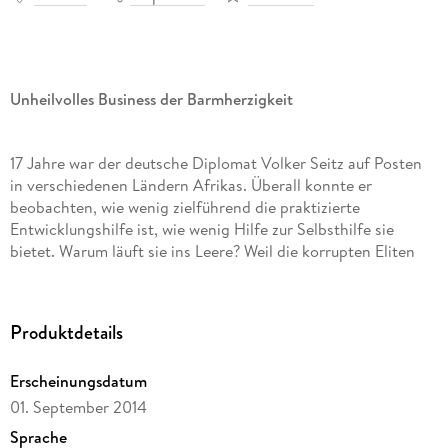
Unheilvolles Business der Barmherzigkeit
17 Jahre war der deutsche Diplomat Volker Seitz auf Posten
in verschiedenen Ländern Afrikas. Überall konnte er
beobachten, wie wenig zielführend die praktizierte
Entwicklungshilfe ist, wie wenig Hilfe zur Selbsthilfe sie
bietet. Warum läuft sie ins Leere? Weil die korrupten Eliten
und Regierungschefs ihre Macht missbrauchen und die
reichlich fließenden Mittel verschwenden bzw. in ihre eigene
Tasche stecken können, ohne Sanktionen befürchten zu
Produktdetails
müssen.
Erscheinungsdatum
Volker Seitz plädiert dafür, den Aufbau eines kompetenten,
01. September 2014
unbestechlichen, den Interessen der Bevölkerung dienenden
Sprache
Staatsapparats zu unterstützen, statt eine Helferindustrie mit