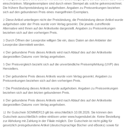
einschränken. Mängelexemplare sind durch einen Stempel als solche gekennzeichnet.
Die frühere Buchpreisbindung ist aufgehoben. Angaben zu Preissenkungen beziehen
sich auf den gebundenen Preis eines mangelfreien Exemplars.
Diese Artikel unterliegen nicht der Preisbindung, die Preisbindung dieser Artikel wurde
2
aufgehoben oder der Preis wurde vom Verlag gesenkt. Die jeweils zutreffende
Alternative wird Ihnen auf der Artikelseite dargestellt. Angaben zu Preissenkungen
beziehen sich auf den vorherigen Preis.
Durch Öffnen der Leseprobe willigen Sie ein, dass Daten an den Anbieter der
3
Leseprobe übermittelt werden.
Der gebundene Preis dieses Artikels wird nach Ablauf des auf der Artikelseite
4
dargestellten Datums vom Verlag angehoben.
Der Preisvergleich bezieht sich auf die unverbindliche Preisempfehlung (UVP) des
5
Herstellers.
Der gebundene Preis dieses Artikels wurde vom Verlag gesenkt. Angaben zu
6
Preissenkungen beziehen sich auf den vorherigen Preis.
Die Preisbindung dieses Artikels wurde aufgehoben. Angaben zu Preissenkungen
7
beziehen sich auf den letzten gebundenen Preis.
Der gebundene Preis dieses Artikels wird nach Ablauf des auf der Artikelseite
8
dargestellten Datums vom Verlag angehoben.
Ihr Gutschein SOMMER13 gilt bis einschließlich 10.08.2026. Sie können den
12
Gutschein ausschließlich online einlösen unter www.hugendubel.de. Keine Bestellung
zur Abholung mit Zahlung in der Filiale möglich. Der Gutschein ist nicht gültig für
gesetzlich preisgebundene Artikel (deutschsprachige Bücher und eBooks) sowie für