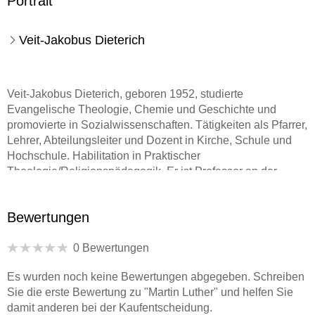
Portrait
Veit-Jakobus Dieterich
Veit-Jakobus Dieterich
, geboren 1952, studierte
Evangelische Theologie, Chemie und Geschichte und
promovierte in Sozialwissenschaften. Tätigkeiten als Pfarrer,
Lehrer, Abteilungsleiter und Dozent in Kirche, Schule und
Hochschule. Habilitation in Praktischer
Theologie/Religionspädagogik. Er ist Professor an der
Pädagogischen Hochschule Ludwigsburg. Autor von
zahlreichen Aufsätzen zu kirchengeschichtlichen,
Bewertungen
theologischen und (religions-)pädagogischen Themen
sowie von Biografien über Franz von Assisi, Johann Amos
0 Bewertungen
Comenius und die Reformatoren.
Es wurden noch keine Bewertungen abgegeben. Schreiben
Sie die erste Bewertung zu "Martin Luther" und helfen Sie
damit anderen bei der Kaufentscheidung.