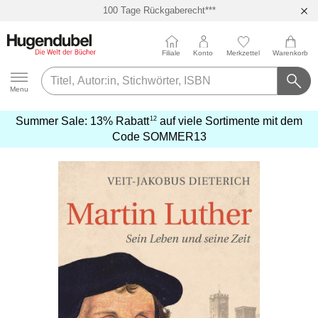
100 Tage Rückgaberecht***
Abholung in über 100 Filialen
Filiale
Konto
Merkzettel
Warenkorb
Hugendubel
Menu
12
Summer Sale:
13% Rabatt
auf viele Sortimente mit dem
mehr
Code
SOMMER13
erfahren