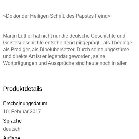
»Doktor der Heiligen Schrift, des Papstes Feind«
Martin Luther hat nicht nur die deutsche Geschichte und
Geistesgeschichte entscheidend mitgeprägt - als Theologe,
als Prediger, als Bibelübersetzer. Durch seine ungestüme
und direkte Art ist er legendär geworden, seine
Wortprägungen und Aussprüche sind heute noch in aller
Munde. Seine Flugschriften waren die ersten Bestseller des
jungen Buchdrucks. Seine Angriffe gegen Juden und
aufständische Bauern hatten jedoch auch fatale Folgen. Die
Produktdetails
reich bebilderte Biografie vollzieht den abenteuerlichen
Werdegang des großen Reformators an der Schwelle von
Erscheinungsdatum
heraufziehender Neuzeit und ausgehendem Mittelalter nach.
10. Februar 2017
Sprache
deutsch
Auflage