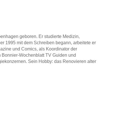
enhagen geboren. Er studierte Medizin,
 er 1995 mit dem Schreiben begann, arbeitete er
gazine und Comics, als Koordinator der
m Bonnier-Wochenblatt TV Guiden und
giekonzernen. Sein Hobby: das Renovieren alter
 >Takeover< stürmt er die internationalen
ücher erscheinen in 42 Ländern.
rekt nach Erscheinen die Spitze der Netflix-