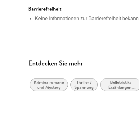
ISBN
Barrierefreiheit
9783423434768
Keine Informationen zur Barrierefreiheit bekann
Entdecken Sie mehr
Kriminalromane
Thriller /
Belletristik:
und Mystery
Spannung
Erzählungen,
Kurzgeschichten,
Short Stories