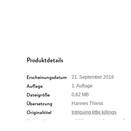
Produktdetails
Erscheinungsdatum
21. September 2018
Auflage
1. Auflage
Dateigröße
0,62 MB
Übersetzung
Hannes Thiess
Originaltitel
Intriguing little killings
Kopierschutz
mit Wasserzeichen versehe
Produktart
EBOOK