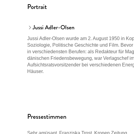
Portrait
Jussi Adler-Olsen
Jussi Adler-Olsen wurde am 2. August 1950 in Kop
Soziologie, Politische Geschichte und Film. Bevor
in verschiedensten Berufen: als Redakteur für Ma
dänischen Friedensbewegung, war Verlagschef i
Aufsichtsratsvorsitzender bei verschiedenen Ener
Häuser.
>Das Alphabethaus<, >Das Washington-Dekret< und
Bestsellerlisten. Seine vielfach preisgekrönten B
Pressestimmen
>Erbarmen< (unter dem Titel >Dept. Q<) eroberte di
Charts.
Sehr amüsant. Franziska Trost, Kronen Zeitung