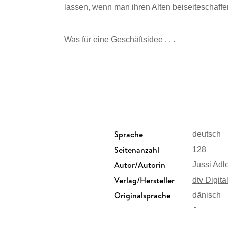
lassen, wenn man ihren Alten beiseiteschaffe
Was für eine Geschäftsidee . . .
Ein origineller, schwarzhumoriger Kurzkrimi v
Wie freimütig diese Frauen doch reden! Sitze
ihrer besten Freundin, wie sie sich am beste
Sprache
deutsch
Hansen, gerade selbst von seiner Frau verla
Seitenanzahl
128
überlegen. Was für eine Geschäftsidee! Ja, 
Damen nachhaltig von ihren Gatten erlösen. Nur
Autor/Autorin
Jussi Adl
Und so scheffelt Hansen ein kleines Vermöge
Verlag/Hersteller
dtv Digita
unangreifbar. Doch dann geschieht etwas, da
Originalsprache
maximal ins Wanken bringt.
dänisch
Family Sharing
n
Ja
Dateiformat
EPUB