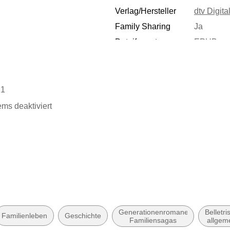
Verlag/Hersteller
dtv Digita
n
Family Sharing
Ja
Dateiformat
EPUB
.1
ems deaktiviert
gabe
Generationenromane,
Belletris
Familienleben
Geschichte
Familiensagas
allgem
und