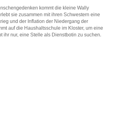
Menschengedenken kommt die kleine Wally
 erlebt sie zusammen mit ihren Schwestern eine
krieg und der Inflation der Niedergang der
mt auf die Haushaltsschule im Kloster, um eine
t ihr nur, eine Stelle als Dienstbotin zu suchen.
 - und Ludwig, den Nachbarsjungen, für den sie
ly in der großen Stadt alles abverlangt, gibt sie
ter, dass morgen wieder die Sonne aufgeht . . .