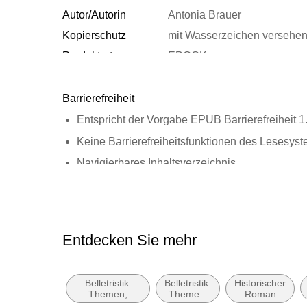
Autor/Autorin
Antonia Brauer
Kopierschutz
mit Wasserzeichen versehe
Produktart
EBOOK
ISBN
9783423440387
Barrierefreiheit
Entspricht der Vorgabe EPUB Barrierefreiheit 1
Keine Barrierefreiheitsfunktionen des Lesesyst
Navigierbares Inhaltsverzeichnis
Navigierbarer Index
Logische Lesereihenfolge eingehalten
Seitenzahlen entsprechen der gedruckten Aus
Entdecken Sie mehr
Hoher Farbkontrast für bessere Lesbarkeit
Landmark-Navigation vorhanden
Belletristik:
Belletristik:
Historischer
Alle Texte können angepasst werden
Themen,
Themen,
Roman
Stoffe, Motive:
Stoffe,