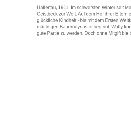
Hallertau, 1911: Im schwersten Winter seit 
Geistbeck zur Welt. Auf dem Hof ihrer Eltern
glückliche Kindheit - bis mit dem Ersten Welt
mächtigen Bauerndynastie beginnt. Wally kom
gute Partie zu werden. Doch ohne Mitgift bleib
Dafür muss sie die geliebte Heimat verlassen
seit dem ersten Schultag schwärmt. Obwohl Wal
nie auf. Denn sie weiß wie alle Geistbecktöch