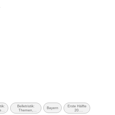
l
tik:
Belletristik:
Erste Hälfte
Periode
Bayern
ein
Themen,
20.
des Ersten
Stoffe, Motive:
Jahrhundert
Weltkrieges