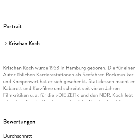
Portrait
Krischan Koch
Krischan Koch
wurde 1953 in Hamburg geboren. Die für einen
Autor üblichen Karrierestationen als Seefahrer, Rockmusiker
und Kneipenwirt hat er sich geschenkt. Stattdessen macht er
Kabarett und Kurzfilme und schreibt seit vielen Jahren
Filmkritiken u. a. für die >DIE ZEIT< und den NDR. Koch lebt
mit seiner Frau in Hamburg und auf der Nordseeinsel Amrum,
wo er mit Blick aufs Watt seine Kriminalromane schreibt.
Bewertungen
Durchschnitt