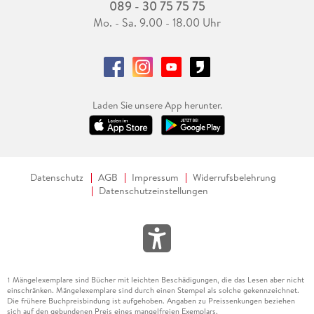
089 - 30 75 75 75
Mo. - Sa. 9.00 - 18.00 Uhr
Laden Sie unsere App herunter.
Datenschutz
AGB
Impressum
Widerrufsbelehrung
Datenschutzeinstellungen
Mängelexemplare sind Bücher mit leichten Beschädigungen, die das Lesen aber nicht
1
einschränken. Mängelexemplare sind durch einen Stempel als solche gekennzeichnet.
Die frühere Buchpreisbindung ist aufgehoben. Angaben zu Preissenkungen beziehen
sich auf den gebundenen Preis eines mangelfreien Exemplars.