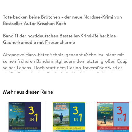
Tote backen keine Brötchen - der neue Nordsee-Krimi von
Bestseller-Autor Krischan Koch
Band 11 der norddeutschen Bestseller-Krimi-Reihe: Eine
Gaunerkomödie mit Friesencharme
Altganove Hans-Peter Scholz, genannt »Scholle«, plant mit
seinen früheren Bandenmitgliedern den letzten großen Coup
seines Lebens. Doch statt dem Casino Travemünde wird es
die Raiffeisenbank in Fredenbülls Nachbarort Schlütthörn.
Von der örtlichen Bäckerei aus will die Bande einen Tunnel in
den Tresorraum graben. Da trifft es sich gut, dass Scholles
Mehr aus dieser Reihe
Knastbruder Timo als gelernter Bäcker gerade die verwaiste
Bäckerei im Ort übernommen hat. Als aber eines Morgens
ein Toter in schwarz-weiß karierter Bäckerhose in der
Sperrmüllpresse aufgefunden wird, geraten Scholles
Grabungsarbeiten ins Stocken, die Region hat einen
Backwarenengpass und der unterbeschäftigte