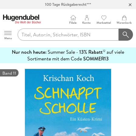
100 Tage Rückgaberecht***
Abholung in über 100 Filialen
Filiale
Konto
Merkzettel
Warenkorb
Hugendubel
Menu
Nur noch heute:
Summer Sale -
13% Rabatt
auf viele
12
mehr
Sortimente mit dem Code
SOMMER13
erfahren
Band 11