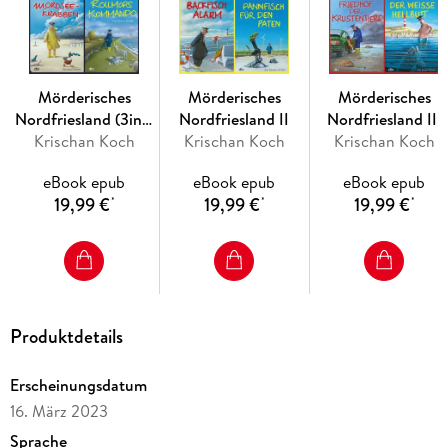
Polizeihauptmeister Thies Detlefsen endlich wieder einen
Mordfall!
Perfekte Urlaubslektüre - spannende Unterhaltung.
Mörderisches
Mörderisches
Mörderisches
Nordfriesland (3in1-
Nordfriesland II
Nordfriesland III
Krischan Koch
Bundle)
Krischan Koch
Krischan Koch
»Spannend, höchst unterhaltsam, mit reichlich trockenem
Humor und eben richtigen Typen - das sind die Krimis aus
eBook epub
eBook epub
eBook epub
Fredenbüll. «
>Doppelpunkt<
19,99 €
19,99 €
19,99 €
*
*
*
»Verbrechen in Fredenbüll machen richtig Spaß. «
Cathrin
Brackmann, WDR
Produktdetails
Thies Detlefsen & Nicole Stappenbek bei dtv:
Erscheinungsdatum
Rote Grütze mit Schuss (Band 1)
16. März 2023
Mordseekrabben (Band 2)
Sprache