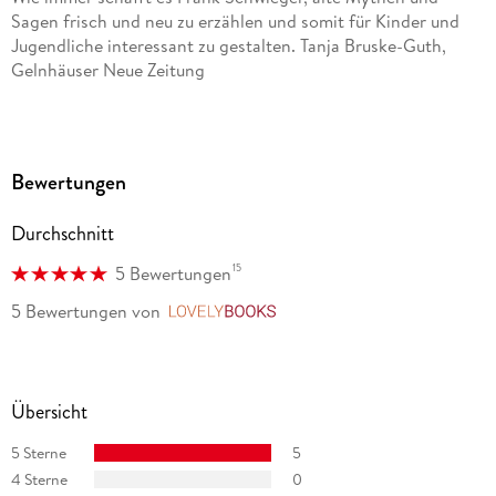
Sagen frisch und neu zu erzählen und somit für Kinder und
Jugendliche interessant zu gestalten. Tanja Bruske-Guth,
Gelnhäuser Neue Zeitung
Jede Erzählerin bekommt dabei ihren ganz eigenen Ton, von
rotzig-frech bis ruhig-überlegt. Wie auch die
Vorgängerbände macht das Buch neugierig auf die
Bewertungen
griechische Mythologie und wird durch die comigartigen
Illustrationen viele Kinder ansprechen. Wiebke Mandalka,
Durchschnitt
Evangelisches Literaturportal e. V.
15
5 Bewertungen
5 Bewertungen
von
LovelyBooks
Übersicht
5 Sterne
5
4 Sterne
0