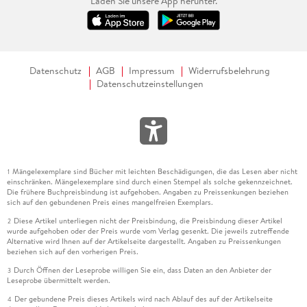
Laden Sie unsere App herunter.
Datenschutz
AGB
Impressum
Widerrufsbelehrung
Datenschutzeinstellungen
Mängelexemplare sind Bücher mit leichten Beschädigungen, die das Lesen aber nicht
1
einschränken. Mängelexemplare sind durch einen Stempel als solche gekennzeichnet.
Die frühere Buchpreisbindung ist aufgehoben. Angaben zu Preissenkungen beziehen
sich auf den gebundenen Preis eines mangelfreien Exemplars.
Diese Artikel unterliegen nicht der Preisbindung, die Preisbindung dieser Artikel
2
wurde aufgehoben oder der Preis wurde vom Verlag gesenkt. Die jeweils zutreffende
Alternative wird Ihnen auf der Artikelseite dargestellt. Angaben zu Preissenkungen
beziehen sich auf den vorherigen Preis.
Durch Öffnen der Leseprobe willigen Sie ein, dass Daten an den Anbieter der
3
Leseprobe übermittelt werden.
Der gebundene Preis dieses Artikels wird nach Ablauf des auf der Artikelseite
4