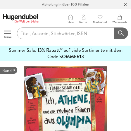
Abholung in über 100 Filialen
Filiale
Konto
Merkzettel
Warenkorb
Hugendubel
Menu
Summer Sale:
13% Rabatt
auf viele Sortimente mit dem
12
mehr
Code
SOMMER13
erfahren
Band 9