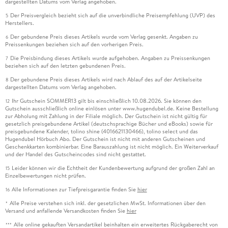
dargestellten Datums vom Verlag angehoben.
Der Preisvergleich bezieht sich auf die unverbindliche Preisempfehlung (UVP) des
5
Herstellers.
Der gebundene Preis dieses Artikels wurde vom Verlag gesenkt. Angaben zu
6
Preissenkungen beziehen sich auf den vorherigen Preis.
Die Preisbindung dieses Artikels wurde aufgehoben. Angaben zu Preissenkungen
7
beziehen sich auf den letzten gebundenen Preis.
Der gebundene Preis dieses Artikels wird nach Ablauf des auf der Artikelseite
8
dargestellten Datums vom Verlag angehoben.
Ihr Gutschein SOMMER13 gilt bis einschließlich 10.08.2026. Sie können den
12
Gutschein ausschließlich online einlösen unter www.hugendubel.de. Keine Bestellung
zur Abholung mit Zahlung in der Filiale möglich. Der Gutschein ist nicht gültig für
gesetzlich preisgebundene Artikel (deutschsprachige Bücher und eBooks) sowie für
preisgebundene Kalender, tolino shine (4016621130466), tolino select und das
Hugendubel Hörbuch Abo. Der Gutschein ist nicht mit anderen Gutscheinen und
Geschenkkarten kombinierbar. Eine Barauszahlung ist nicht möglich. Ein Weiterverkauf
und der Handel des Gutscheincodes sind nicht gestattet.
Leider können wir die Echtheit der Kundenbewertung aufgrund der großen Zahl an
15
Einzelbewertungen nicht prüfen.
Alle Informationen zur Tiefpreisgarantie finden Sie
hier
16
Alle Preise verstehen sich inkl. der gesetzlichen MwSt. Informationen über den
*
Versand und anfallende Versandkosten finden Sie
hier
Alle online gekauften Versandartikel beinhalten ein erweitertes Rückgaberecht von
***