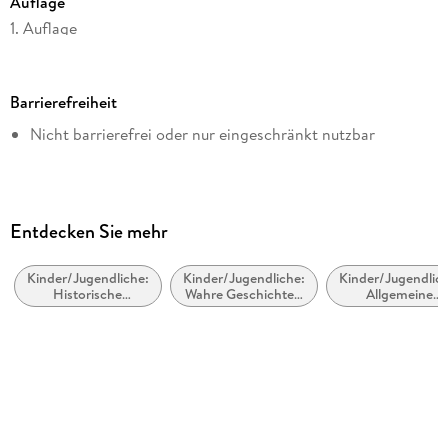
Auflage
1. Auflage
Seitenanzahl
240
Barrierefreiheit
Dateigröße
Nicht barrierefrei oder nur eingeschränkt nutzbar
11,53 MB
Altersempfehlung
von 10 bis 99 Jahren
Reihe
Entdecken Sie mehr
Geschichte(n) im Freundschaftsbuch, 9
Kinder/Jugendliche:
Kinder/Jugendliche:
Kinder/Jugendlich
Autor/Autorin
Historische
Wahre Geschichten
Allgemeine
Frank Schwieger
Romane
als Fiktion erzählt
Interessen:
Cartoons und
Illustrationen
Comics
Ramona Wultschner
Verlag/Hersteller
dtv Digital