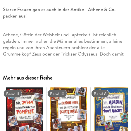
Starke Frauen gab es auch in der Antike - Athene & Co.
packen aus!
Athene, Göttin der Weisheit und Tapferkeit, ist reichlich
geladen. Immer wollen die Männer alles bestimmen, alleine
regeln und von ihren Abenteuern prahlen: der alte
Grummelkopf Zeus oder der Trickser Odysseus. Doch damit
ist jetzt Schluss! Denn schließlich gibt es im alten
Griechenland genauso viele kluge Frauen, die spannende
Abenteuer erlebt und mutige Taten vollbracht haben! Darum
Mehr aus dieser Reihe
hat Athene einige der Klügsten und Mutigsten von ihnen
zusammengerufen: die trickreiche Aphrodite, die furchtlose
Antigone, die selbstlose Baukis, die entschlossene Atalante,
Band 11
Band 10
Band 8
die sportliche Kydippe. Nun sind sie es, die ihre Geschichte
aufschreiben und von ihren Heldentaten berichten . . .