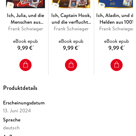
Ich, Julia, und die
Ich, Captain Hook,
Ich, Aladin, und di
Menschen aus
und die verfluchte
Helden aus 1001
Frank Schwieger
Pompeji
Schatzinsel - Wilde
Frank Schwieger
Frank Schwieger
Nacht - Live aus
Piraten erzählen
dem Orient
eBook epub
eBook epub
eBook epub
9,99 €
9,99 €
9,99 €
*
*
*
Produktdetails
Erscheinungsdatum
13. Juni 2024
Sprache
deutsch