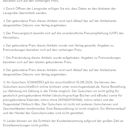
beziehen sich auf den vorherigen Preis.
Durch Öffnen der Leseprobe willigen Sie ein, dass Daten an den Anbieter der
3
Leseprobe übermittelt werden.
Der gebundene Preis dieses Artikels wird nach Ablauf des auf der Artikelseite
4
dargestellten Datums vom Verlag angehoben.
Der Preisvergleich bezieht sich auf die unverbindliche Preisempfehlung (UVP) des
5
Herstellers.
Der gebundene Preis dieses Artikels wurde vom Verlag gesenkt. Angaben zu
6
Preissenkungen beziehen sich auf den vorherigen Preis.
Die Preisbindung dieses Artikels wurde aufgehoben. Angaben zu Preissenkungen
7
beziehen sich auf den letzten gebundenen Preis.
Der gebundene Preis dieses Artikels wird nach Ablauf des auf der Artikelseite
8
dargestellten Datums vom Verlag angehoben.
Ihr Gutschein SOMMER13 gilt bis einschließlich 10.08.2026. Sie können den
12
Gutschein ausschließlich online einlösen unter www.hugendubel.de. Keine Bestellung
zur Abholung mit Zahlung in der Filiale möglich. Der Gutschein ist nicht gültig für
gesetzlich preisgebundene Artikel (deutschsprachige Bücher und eBooks) sowie für
preisgebundene Kalender, tolino shine (4016621130466), tolino select und das
Hugendubel Hörbuch Abo. Der Gutschein ist nicht mit anderen Gutscheinen und
Geschenkkarten kombinierbar. Eine Barauszahlung ist nicht möglich. Ein Weiterverkauf
und der Handel des Gutscheincodes sind nicht gestattet.
Leider können wir die Echtheit der Kundenbewertung aufgrund der großen Zahl an
15
Einzelbewertungen nicht prüfen.