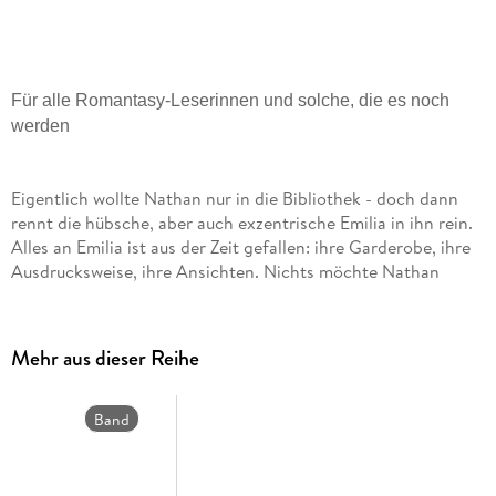
Für alle Romantasy-Leserinnen und solche, die es noch
werden
Eigentlich wollte Nathan nur in die Bibliothek - doch dann
rennt die hübsche, aber auch exzentrische Emilia in ihn rein.
Alles an Emilia ist aus der Zeit gefallen: ihre Garderobe, ihre
Ausdrucksweise, ihre Ansichten. Nichts möchte Nathan
daher lieber, als dieses Mädchen schnell wieder zu vergessen.
Doch bei ihrem ersten Aufeinandertreffen ist zwischen ihnen
eine magische Verbindung entstanden und Nathan ist nun
Mehr aus dieser Reihe
wohl oder übel an Emilia gebunden. An ein Mädchen, das
nicht nur genauso nervtötend wie niedlich ist, sondern auch
aus einer ihm unbekannten magischen Welt stammt, die im
Band
19. Jahrhundert stecken geblieben ist. Gemeinsam müssen sie
2
nun die magische Akademie Silvercliff Hall retten, während
zwischen ihnen die Fetzen und die Funken fliegen.