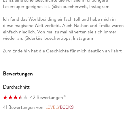
Es ist eine süße Geschichte die vor allem für Jüngere
Lesersuper geeignet ist. @isisbuecherwelt, Instagram
Ich fand das Worldbuilding einfach toll und habe mich in
diese magische Welt verliebt. Auch Nathan und Emilia waren
einfach niedlich. Von mal zu mal näherten sie sich immer
wieder an. @darkiis_buechertipps, Instagram
Zum Ende hin hat die Geschichte für mich deutlich an Fahrt
aufgenommen und vor allem die letzen Paar Seiten fand ich
dann noch echt spannend! Ich bin aufjedenfall gespannt wie
es mit Emilia und Nathan weiter geht. @madeleine__reads,
Bewertungen
Instagram
Durchschnitt
15
42 Bewertungen
41 Bewertungen
von
LovelyBooks