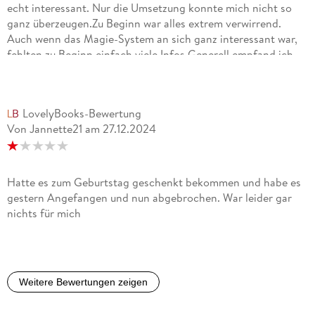
echt interessant. Nur die Umsetzung konnte mich nicht so
ganz überzeugen.Zu Beginn war alles extrem verwirrend.
Auch wenn das Magie-System an sich ganz interessant war,
fehlten zu Beginn einfach viele Infos.Generell empfand ich
aber die Geschichte als etwas sehr langsam voranschreitend.
Einzelne Elemente des Plots waren irgendwie nicht so
wirklich produktiv und zeitweise kam der Plot gar nicht
LovelyBooks-Bewertung
voran. Das fand ich etwas schade, denn ich glaube, mit etwas
Von Jannette21
am
27.12.2024
mehr Tempo hätte das richtig gut werden können.Die
Anziehung zwischen den ProtagonistInnen habe ich auch
nicht so wirklich gefühlt, wobei mir beide an sich ganz gut
gefielen.Ich habe mich jetzt entschieden, Band 2 nicht mehr
Hatte es zum Geburtstag geschenkt bekommen und habe es
zu lesen, bei mir persönlich ist einfach der Funke nicht so
gestern Angefangen und nun abgebrochen. War leider gar
übergesprungen, auch wenn die Idee echt Potenzial hat.2,5
nichts für mich
Sterne
Weitere Bewertungen zeigen