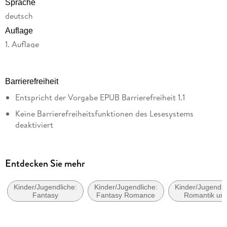
Sprache
deutsch
Auflage
1. Auflage
Seitenanzahl
384
Barrierefreiheit
Dateigröße
Entspricht der Vorgabe EPUB Barrierefreiheit 1.1
1,47 MB
Keine Barrierefreiheitsfunktionen des Lesesystems
Altersempfehlung
deaktiviert
von 13 bis 99 Jahren
Navigierbares Inhaltsverzeichnis
Reihe
Navigierbarer Index
Silvercliff Hall, 1
Entdecken Sie mehr
Logische Lesereihenfolge eingehalten
Autor/Autorin
Aniela Ley
Seitenzahlen entsprechen der gedruckten Ausgabe
Kinder/Jugendliche:
Kinder/Jugendliche:
Kinder/Jugendli
Fantasy
Fantasy Romance
Romantik un
Verlag/Hersteller
Hoher Farbkontrast für bessere Lesbarkeit
Liebesgeschich
dtv Digital
Landmark-Navigation vorhanden