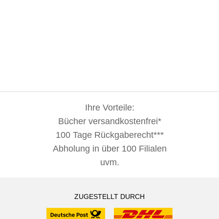
das Erinnern. Barbie sagt an einer Stelle, er wisse zu
bestimmten Begebenheiten nichts, das sei 'alles lange her'
(ca. 30 Jahre); die Zeitzeugen, die während des Prozesses
befragt werden, erinnern sich zum Teil auch nicht mehr
genau, was aber Barbie und der Vater erwarten, ansonsten
seien sie unglaubwürdig; und Chalandon erwartet von
seinem Vater, dass der sich genau erinnere, an seine
Motive, Taten, Handlungen.Der Text ist insgesamt sehr
packend geschrieben und in seiner Attraktivität ebenbürtig
dem Widersacher von Emmanuel Carrère.
Ihre Vorteile:
Bücher versandkostenfrei*
100 Tage Rückgaberecht***
Abholung in über 100 Filialen
uvm.
ZUGESTELLT DURCH