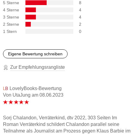
5 Sterne
8
Kunstvoll verschränkt Chalandon die schmerzvolle
4 Sterne
4
Konfrontation mit den Lügen des Vaters mit dem Prozess
3 Sterne
4
des Kriegsverbrechers Klaus Barbie, von dem er 1987 als
Journalist berichtet hatte. ORF-Bestenliste
2 Sterne
2
1 Stern
0
Verrat, Schuld, Wahrheit - davon erzählt Sorj Chalandon in
diesem dichten, beklemmenden Roman. Dina Netz, WDR 5,
Bücher
Eigene Bewertung schreiben
Erschütternde, große Literatur. Dagmar Kaindl, Buchkultur
Zur Empfehlungsrangliste
LovelyBooks-Bewertung
Von UtaJung
am
08.06.2023
Sorj Chalandon, Verräterkind, dtv 2022, 303 Seiten Im
Roman Verräterkind schildert Chalandon parallel seine
Teilnahme als Journalist am Prozess gegen Klaus Barbie im