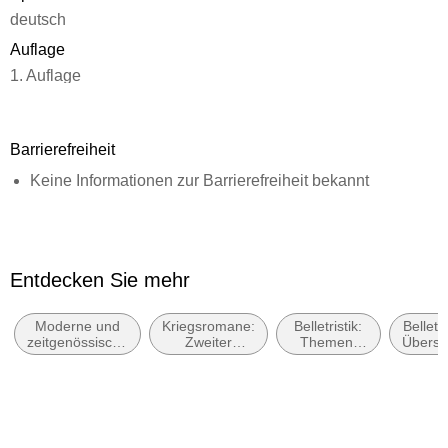
Wunde seines Lebens und Schreibens, dem Vater als
deutsch
Verräter.
Auflage
1. Auflage
Seitenanzahl
304
Barrierefreiheit
Dateigröße
Keine Informationen zur Barrierefreiheit bekannt
0,71 MB
Autor/Autorin
Sorj Chalandon
Übersetzung
Entdecken Sie mehr
Brigitte Große
Moderne und
Kriegsromane:
Belletristik:
Belletri
Verlag/Hersteller
zeitgenössische
Zweiter
Themen,
Überse
dtv Digital
Belletristik:
Weltkrieg
Stoffe,
allgemein und
Motive:
Originalsprache
literarisch
Seelenleben
französisch
Kopierschutz