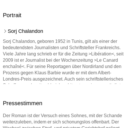
Portrait
Sorj Chalandon
Sorj Chalandon,
geboren 1952 in Tunis, gilt als einer der
bedeutendsten Journalisten und Schriftsteller Frankreichs.
Viele Jahre lang schrieb er für die Zeitung >Libération<, seit
2009 ist er Journalist bei der Wochenzeitung >Le Canard
enchaîné<. Für seine Reportagen über Nordirland und den
Prozess gegen Klaus Barbie wurde er mit dem Albert-
Londres-Preis ausgezeichnet. Auch sein schriftstellerisches
Schaffen wurde mit zahlreichen Literaturpreisen gewürdigt,
unter anderen dem Prix Médicis und dem großen
Romanpreis der Académie française.
Pressestimmen
Der Roman ist der Versuch eines Sohnes, mit der Schande
weiterzuleben, indem er sich schonungslos offenbart. Der