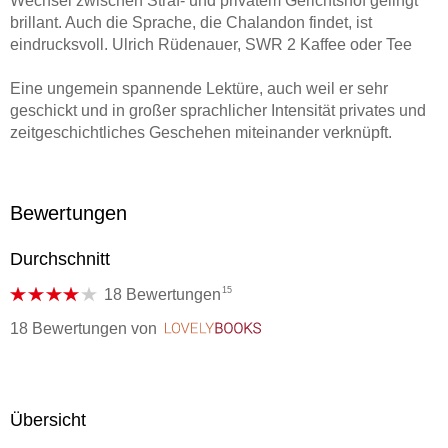
Wechsel zwischen Straf- und privatem Gerichtshof gelingt
brillant. Auch die Sprache, die Chalandon findet, ist
eindrucksvoll. Ulrich Rüdenauer, SWR 2 Kaffee oder Tee
Eine ungemein spannende Lektüre, auch weil er sehr
geschickt und in großer sprachlicher Intensität privates und
zeitgeschichtliches Geschehen miteinander verknüpft.
Barbara von Machni, Wiener Zeitung
Verräterkind aber ist viel mehr als die Beschreibung einer
Bewertungen
unheilvollen Verstrickung in den Terror des 20.
Jahrhunderts. Es ist der Versuch eines Sohnes, mit
Durchschnitt
derSchande weiterzuleben, indem er sie schonungslos
offenbart. Der Tagesspiegel
15
18 Bewertungen
18 Bewertungen
von
LovelyBooks
Ein dichter Roman über Verrat, Schuld und Wahrheit. ahoi!
norderney
Sorj Cholandon schreibt mit Sogwirkung über einen Mann,
der in die Uniform von fünf Armeen schlüpfte. Cicero
Übersicht