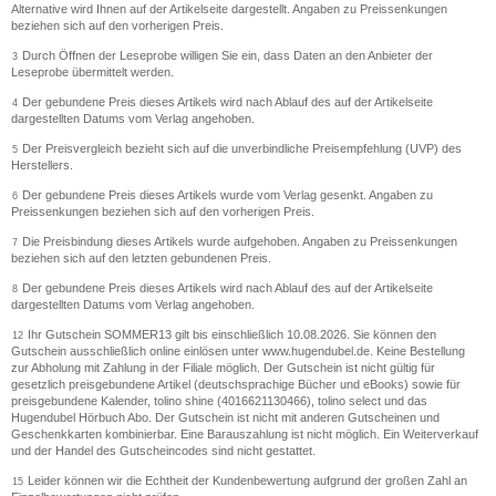
Alternative wird Ihnen auf der Artikelseite dargestellt. Angaben zu Preissenkungen
beziehen sich auf den vorherigen Preis.
Durch Öffnen der Leseprobe willigen Sie ein, dass Daten an den Anbieter der
3
Leseprobe übermittelt werden.
Der gebundene Preis dieses Artikels wird nach Ablauf des auf der Artikelseite
4
dargestellten Datums vom Verlag angehoben.
Der Preisvergleich bezieht sich auf die unverbindliche Preisempfehlung (UVP) des
5
Herstellers.
Der gebundene Preis dieses Artikels wurde vom Verlag gesenkt. Angaben zu
6
Preissenkungen beziehen sich auf den vorherigen Preis.
Die Preisbindung dieses Artikels wurde aufgehoben. Angaben zu Preissenkungen
7
beziehen sich auf den letzten gebundenen Preis.
Der gebundene Preis dieses Artikels wird nach Ablauf des auf der Artikelseite
8
dargestellten Datums vom Verlag angehoben.
Ihr Gutschein SOMMER13 gilt bis einschließlich 10.08.2026. Sie können den
12
Gutschein ausschließlich online einlösen unter www.hugendubel.de. Keine Bestellung
zur Abholung mit Zahlung in der Filiale möglich. Der Gutschein ist nicht gültig für
gesetzlich preisgebundene Artikel (deutschsprachige Bücher und eBooks) sowie für
preisgebundene Kalender, tolino shine (4016621130466), tolino select und das
Hugendubel Hörbuch Abo. Der Gutschein ist nicht mit anderen Gutscheinen und
Geschenkkarten kombinierbar. Eine Barauszahlung ist nicht möglich. Ein Weiterverkauf
und der Handel des Gutscheincodes sind nicht gestattet.
Leider können wir die Echtheit der Kundenbewertung aufgrund der großen Zahl an
15