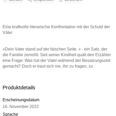
Eine kraftvolle literarische Konfrontation mit der Schuld der
Väter
»Dein Vater stand auf der falschen Seite. « - ein Satz, der
die Familie zerreißt. Seit seiner Kindheit quält den Erzähler
eine Frage: Was hat der Vater während der Besatzungszeit
gemacht? Doch er traut sich nie, ihn zu fragen, zu
unberechenbar, zu gewalttätig ist dieser Vater. Im Mai 1987,
als in Lyon der Prozess gegen den NS-Verbrecher Klaus
Barbie eröffnet wird, berichtet der Sohn als Journalist einer
Produktdetails
großen französischen Tageszeitung. Und erfährt am selben
Tag, dass die Gerichtsakte seines Vaters im Archiv
Erscheinungsdatum
schlummert. Und so ist es nicht ein Prozess, der gerade
begonnen hat, es sind zwei. Die sprachgewaltige,
16. November 2022
schmerzhafte Auseinandersetzung Chalandons mit der
Sprache