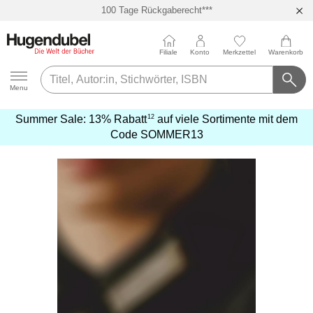
100 Tage Rückgaberecht***
Abholung in über 100 Filialen
Filiale
Konto
Merkzettel
Warenkorb
Hugendubel
Menu
12
Summer Sale:
13% Rabatt
auf viele Sortimente mit dem
mehr
Code
SOMMER13
erfahren