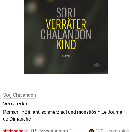
Sorj Chalandon
Verräterkind
Roman | »Brillant, schmerzhaft und monströs.« Le Journal
de Dimanche
15
(
18 Bewertungen
)
120 Lesepunkte