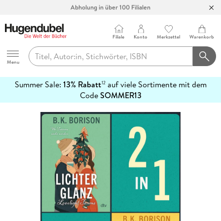
Abholung in über 100 Filialen
Filiale
Konto
Merkzettel
Warenkorb
Hugendubel
Menu
Summer Sale:
13% Rabatt
auf viele Sortimente mit dem
12
mehr
Code
SOMMER13
erfahren