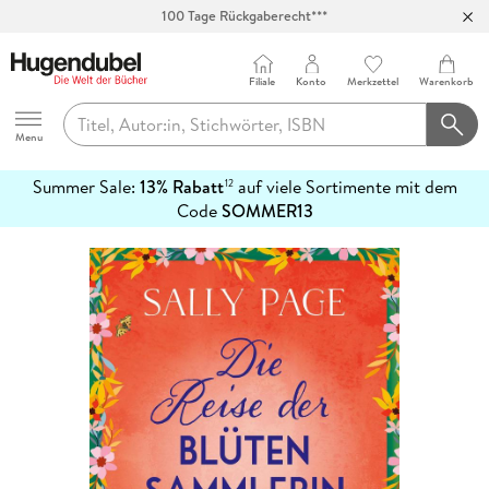
100 Tage Rückgaberecht***
Abholung in über 100 Filialen
Filiale
Konto
Merkzettel
Warenkorb
Hugendubel
Menu
Summer Sale:
13% Rabatt
auf viele Sortimente mit dem
12
mehr
Code
SOMMER13
erfahren