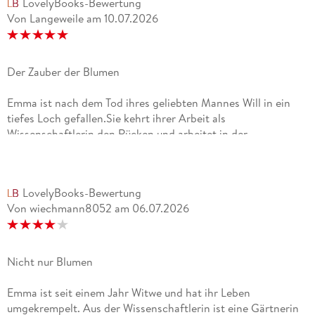
LovelyBooks-Bewertung
Von Langeweile
am
10.07.2026
Der Zauber der Blumen
Emma ist nach dem Tod ihres geliebten Mannes Will in ein
tiefes Loch gefallen.Sie kehrt ihrer Arbeit als
Wissenschaftlerin den Rücken und arbeitet in der
Blumenabteilung einer Gärtnerei.Hier fühlt sie sich ihrem
,leider zu früh verstorbenen,geliebten Vater nahe,der eine
Leidenschaft fürs gärtnern hatte.. Als ein Kollege sie zu
LovelyBooks-Bewertung
einem Vortrag über den sagenumwobenen Dampfer Titanic
Von wiechmann8052
am
06.07.2026
einlädt, ist ihre Neugier geweckt? Gab es auf der Titanic
Blumen und wenn ja, wer hat sich darum gekümmert? Immer
recherchiert und taucht immer wieder tief in die Geschichte
ein, wobei sie seltsamerweise durch das Foto einer
Nicht nur Blumen
Stewardess ,Zusammenhänge mit ihrem eigenen Leben
entdeckt, eine Täuschung?Das Buch wird nun im Wechsel aus
Emma ist seit einem Jahr Witwe und hat ihr Leben
der Sicht von Emma in der Gegenwart und Violet in der
umgekrempelt. Aus der Wissenschaftlerin ist eine Gärtnerin