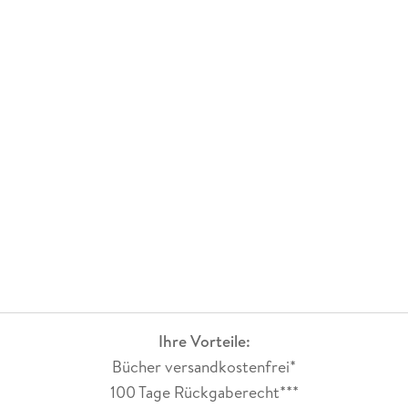
kommt sich aber nicht wie Voyeur vor, sondern es ist
aufrichtige Anteilnahme. Am Ende steht ein Gartenfest, als
Sinnbild für Freundschaft, Neuanfang und Mut.
Ihre Vorteile:
Bücher versandkostenfrei*
100 Tage Rückgaberecht***