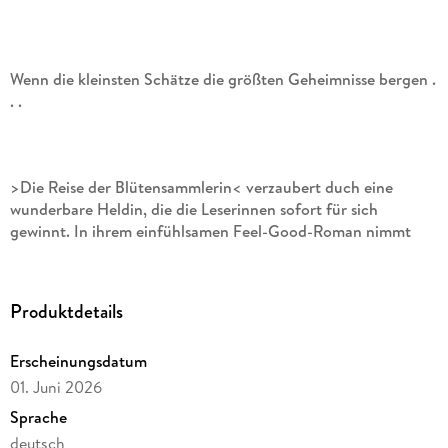
Wenn die kleinsten Schätze die größten Geheimnisse bergen .
. .
>Die Reise der Blütensammlerin< verzaubert duch eine
wunderbare Heldin, die die Leserinnen sofort für sich
gewinnt. In ihrem einfühlsamen Feel-Good-Roman nimmt
Sally Page uns mit auf die Spuren der Titanic und erzählt auf
zwei Zeitebenen, basierend auf wahren Gegebenheiten.
Produktdetails
Ein Jahr nach dem Tod ihres Mannes ist Emma zu einem
Erscheinungsdatum
Mauerblümchen verkommen. Sie geht förmlich unter in der
Farbenpracht des Blumenladens, in dem sie arbeitet. Doch
01. Juni 2026
als ein Kollege sie zu einem Vortrag über die Titanic einlädt,
Sprache
wird ihre Neugier geweckt: War der sagenumwobene
deutsch