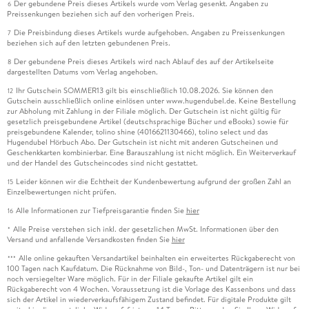
Der gebundene Preis dieses Artikels wurde vom Verlag gesenkt. Angaben zu
6
Preissenkungen beziehen sich auf den vorherigen Preis.
Die Preisbindung dieses Artikels wurde aufgehoben. Angaben zu Preissenkungen
7
beziehen sich auf den letzten gebundenen Preis.
Der gebundene Preis dieses Artikels wird nach Ablauf des auf der Artikelseite
8
dargestellten Datums vom Verlag angehoben.
Ihr Gutschein SOMMER13 gilt bis einschließlich 10.08.2026. Sie können den
12
Gutschein ausschließlich online einlösen unter www.hugendubel.de. Keine Bestellung
zur Abholung mit Zahlung in der Filiale möglich. Der Gutschein ist nicht gültig für
gesetzlich preisgebundene Artikel (deutschsprachige Bücher und eBooks) sowie für
preisgebundene Kalender, tolino shine (4016621130466), tolino select und das
Hugendubel Hörbuch Abo. Der Gutschein ist nicht mit anderen Gutscheinen und
Geschenkkarten kombinierbar. Eine Barauszahlung ist nicht möglich. Ein Weiterverkauf
und der Handel des Gutscheincodes sind nicht gestattet.
Leider können wir die Echtheit der Kundenbewertung aufgrund der großen Zahl an
15
Einzelbewertungen nicht prüfen.
Alle Informationen zur Tiefpreisgarantie finden Sie
hier
16
Alle Preise verstehen sich inkl. der gesetzlichen MwSt. Informationen über den
*
Versand und anfallende Versandkosten finden Sie
hier
Alle online gekauften Versandartikel beinhalten ein erweitertes Rückgaberecht von
***
100 Tagen nach Kaufdatum. Die Rücknahme von Bild-, Ton- und Datenträgern ist nur bei
noch versiegelter Ware möglich. Für in der Filiale gekaufte Artikel gilt ein
Rückgaberecht von 4 Wochen. Voraussetzung ist die Vorlage des Kassenbons und dass
sich der Artikel in wiederverkaufsfähigem Zustand befindet. Für digitale Produkte gilt