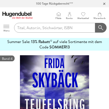
100 Tage Rückgaberecht***
Abholung in über 100 Filialen
Filiale
Konto
Merkzettel
Warenkorb
Hugendubel
Menu
Summer Sale:
13% Rabatt
auf viele Sortimente mit dem
12
mehr
Code
SOMMER13
erfahren
Band 4