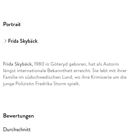
"Die Lüge"
Portrait
Bisher sind von der Frederika Storm-Reihe von Frida Skybäck
bereits erschienen:
Frida Skybäck
Band 1: Schwarzvogel
Frida Skybäck,
1980 in Göteryd geboren, hat als Autorin
längst internationale Bekanntheit erreicht. Sie lebt mit ihrer
Band 2: Eisenblume
Familie im südschwedischen Lund, wo ihre Krimiserie um die
junge Polizistin Fredrika Storm spielt.
Band 3: Schattenmädchen
Bewertungen
Durchschnitt