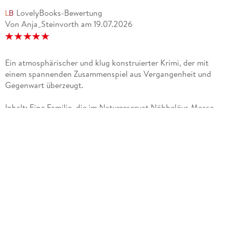
LovelyBooks-Bewertung
Von Anja_Steinvorth
am
19.07.2026
Ein atmosphärischer und klug konstruierter Krimi, der mit
einem spannenden Zusammenspiel aus Vergangenheit und
Gegenwart überzeugt.
Inhalt: Eine Familie, die im Naturreservat Nöbbelövs Mosse
bei Lund zeltet, entdeckt die grausam zugerichtete Leiche des
21-jährigen Matthias Lindqvist. Fredrika Storm und Henry
Calment übernehmen die Ermittlungen und stoßen schon
bald auf eine erschreckende Parallele. Matthias' Mutter
wurde bereits vor 15 Jahren ermordet. Gibt es eine
Verbindung zwischen den beiden Verbrechen oder führt die
Spur in eine ganz andere Richtung?Mein Leseeindruck:
Fredrika Storm und Henry Calment kehren mit ihrem vierten
Fall zurück und einmal mehr hat mich Frida Skybäck
überzeugt und meine Begeisterung für die Reihe aufs Neue