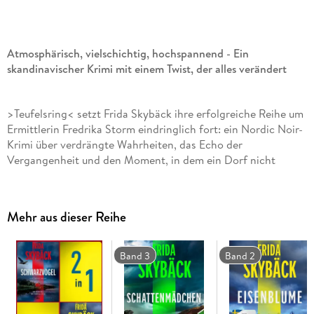
Atmosphärisch, vielschichtig, hochspannend - Ein
skandinavischer Krimi mit einem Twist, der alles verändert
>Teufelsring< setzt Frida Skybäck ihre erfolgreiche Reihe um
Ermittlerin Fredrika Storm eindringlich fort: ein Nordic Noir-
Krimi über verdrängte Wahrheiten, das Echo der
Vergangenheit und den Moment, in dem ein Dorf nicht
länger wegsehen kann.
Mehr aus dieser Reihe
Ein brutaler Mord im Moor und die Schatten einer alten
Band 3
Band 2
Tragödie
Im Naturreservat Nöbbelövs Mosse bei Lund entdeckt eine
Familie beim Camping die grausam zugerichtete Leiche des