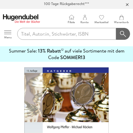
Abholung in über 100 Filialen
Filiale
Konto
Merkzettel
Warenkorb
Hugendubel
Menu
Summer Sale:
13% Rabatt
auf viele Sortimente mit dem
12
mehr
Code
SOMMER13
erfahren