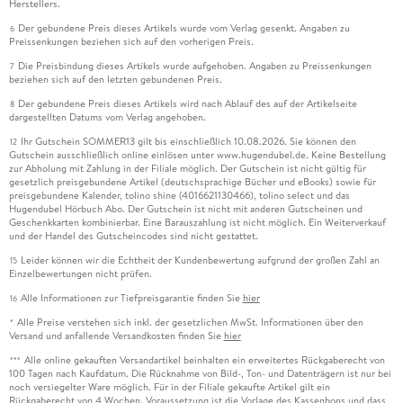
Herstellers.
Der gebundene Preis dieses Artikels wurde vom Verlag gesenkt. Angaben zu
6
Preissenkungen beziehen sich auf den vorherigen Preis.
Die Preisbindung dieses Artikels wurde aufgehoben. Angaben zu Preissenkungen
7
beziehen sich auf den letzten gebundenen Preis.
Der gebundene Preis dieses Artikels wird nach Ablauf des auf der Artikelseite
8
dargestellten Datums vom Verlag angehoben.
Ihr Gutschein SOMMER13 gilt bis einschließlich 10.08.2026. Sie können den
12
Gutschein ausschließlich online einlösen unter www.hugendubel.de. Keine Bestellung
zur Abholung mit Zahlung in der Filiale möglich. Der Gutschein ist nicht gültig für
gesetzlich preisgebundene Artikel (deutschsprachige Bücher und eBooks) sowie für
preisgebundene Kalender, tolino shine (4016621130466), tolino select und das
Hugendubel Hörbuch Abo. Der Gutschein ist nicht mit anderen Gutscheinen und
Geschenkkarten kombinierbar. Eine Barauszahlung ist nicht möglich. Ein Weiterverkauf
und der Handel des Gutscheincodes sind nicht gestattet.
Leider können wir die Echtheit der Kundenbewertung aufgrund der großen Zahl an
15
Einzelbewertungen nicht prüfen.
Alle Informationen zur Tiefpreisgarantie finden Sie
hier
16
Alle Preise verstehen sich inkl. der gesetzlichen MwSt. Informationen über den
*
Versand und anfallende Versandkosten finden Sie
hier
Alle online gekauften Versandartikel beinhalten ein erweitertes Rückgaberecht von
***
100 Tagen nach Kaufdatum. Die Rücknahme von Bild-, Ton- und Datenträgern ist nur bei
noch versiegelter Ware möglich. Für in der Filiale gekaufte Artikel gilt ein
Rückgaberecht von 4 Wochen. Voraussetzung ist die Vorlage des Kassenbons und dass