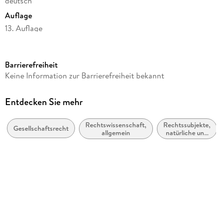
deutsch
Auflage
13. Auflage
Seitenanzahl
290
Barrierefreiheit
Reihe
Keine Information zur Barrierefreiheit bekannt
Beck-Rechtsberater
Autor/Autorin
Entdecken Sie mehr
Wolfgang Pfeffer, Michael Röcken, Sieghart Ott, Christof
Wörle-Himmel
Rechtswissenschaft,
Rechtssubjekte,
Gesellschaftsrecht
allgemein
natürliche und
Verlag/Hersteller
juristische
Personen
DTV
Produktart
kartoniert
Gewicht
334 g
Größe (L/B/H)