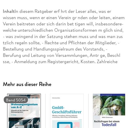
Inhalt
In diesem Ratgeber erf hrt der Leser alles, was er
wissen muss, wenn er einen Verein gr nden oder leiten, einem
Verein beitreten oder sich darin bet tigen will, insbesondere-
welche unterschiedlichen Organisationsformen m glich sind,
- was zwingend in der Satzung stehen muss und was man zus
tzlich regeln sollte, - Rechte und Pflichten der Mitglieder, -
Bestellung und Handlungsspielraum des Vorstands, -
Berufung und Leitung von Versammlungen, Antr ge, Beschl
sse, - Anmeldung zum Registergericht, Kosten. Zahlreiche
Muster erleichtern die t gliche Vereinsarbeit.
Neuauflage
In
der Neuauflage werden erneut die Hinweise zum Steuerrecht
und die Ausf hrungen zur Rechnungslegung von Vereinen
Mehr aus dieser Reihe
erweitert und auf den neuesten Stand gebracht. Nach
diversen Finanzskandalen geraten auch steuerbeg nstigte
Vereine mit ihren steuerlichen Pflichten zunehmend in das
Band 5054
Blickfeld der Finanzverwaltung und letztlich auch der
ffentlichkeit.
Zielgruppe
F r Vereinsmitglieder, Vorst nde,
juristische und nichtjuristische Berater.