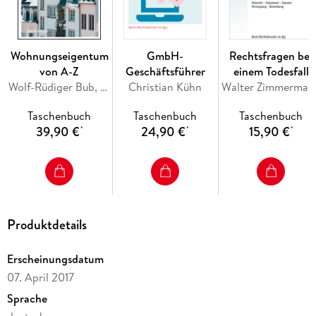
Wohnungseigentum
GmbH-
Rechtsfragen bei
von A-Z
Geschäftsführer
einem Todesfall
Wolf-Rüdiger Bub, Marco J. Schwarz, Franziska Bordt
Christian Kühn
Walter Zimmerman
Taschenbuch
Taschenbuch
Taschenbuch
39,90 €
24,90 €
15,90 €
*
*
*
Produktdetails
Erscheinungsdatum
07. April 2017
Sprache