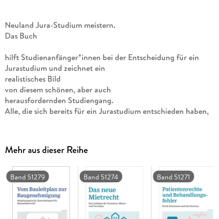
Neuland Jura-Studium meistern.
Das Buch
hilft Studienanfänger*innen bei der Entscheidung für ein
Jurastudium und zeichnet ein
realistisches Bild
von diesem schönen, aber auch
herausfordernden Studiengang.
Alle, die sich bereits für ein Jurastudium entschieden haben,
will es
Hilfestellung
bieten, Jura effektiv, erfolgreich und mit möglichst viel
Mehr aus dieser Reihe
Freude zu studieren.
Tipps für den Studienerfolg
Band 51279
Band 51274
Band 51271
Der Ratgeber enthält praktische Tipps zu den einzelnen
Schritten des Studienverlaufs, Hinweise auf
Arbeits- und Lernmethoden
sowie zahlreiche konkrete Informationen und Adressen zu