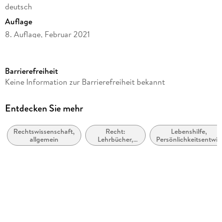
deutsch
Auflage
8. Auflage, Februar 2021
Seitenanzahl
298
Barrierefreiheit
Reihe
Keine Information zur Barrierefreiheit bekannt
dtv-Taschenbücher Beck Rechtsberater, 50770
Autor/Autorin
Entdecken Sie mehr
Silke Glossner, Tobias Dallmayer
Rechtswissenschaft,
Recht:
Lebenshilfe,
Verlag/Hersteller
allgemein
Lehrbücher,
Persönlichkeitsentwic
dtv Verlagsgesellschaft
Skripten,
und praktische Tipps
Prüfungsbücher
Produktart
kartoniert
Gewicht
330 g
Größe (L/B/H)