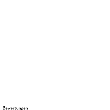
190/124/20 mm
ISBN
9783423512589
Herstelleradresse
dtv Verlagsgesellschaft mbH & Co. KG, Tumblingerstraße 21,
80337 München, Produktsicherheit,
produktsicherheit@dtv.de
Bewertungen