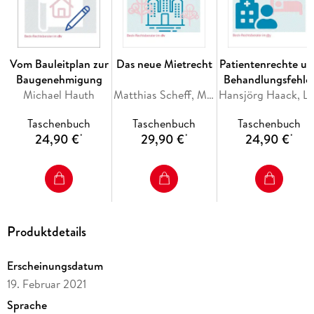
Aufbau, Organisation und Abschluss
eines erfolgreichen Studiums. Im Anhang finden sich darüber
hinaus eine Reihe weiterführender
Informationen und Statistiken,
Vom Bauleitplan zur
Das neue Mietrecht
Patientenrechte u
die für Studierende wichtig und spannend sind.
Baugenehmigung
Behandlungsfehle
Michael Hauth
Matthias Scheff, Martin Spörl
Hansjörg Haack, Lutz B
Taschenbuch
Taschenbuch
Taschenbuch
24,90 €
29,90 €
24,90 €
*
*
*
Produktdetails
Erscheinungsdatum
19. Februar 2021
Sprache