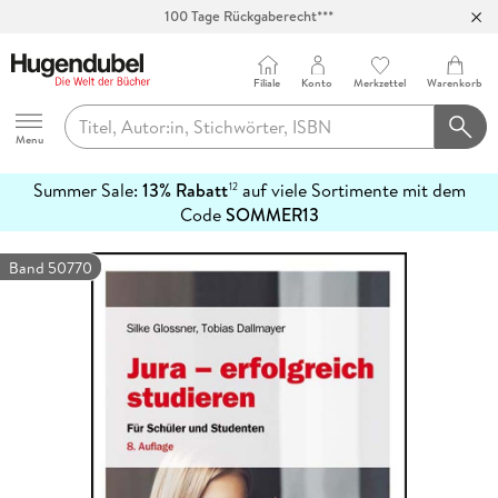
100 Tage Rückgaberecht***
Abholung in über 100 Filialen
Filiale
Konto
Merkzettel
Warenkorb
Hugendubel
Menu
Summer Sale:
13% Rabatt
auf viele Sortimente mit dem
12
mehr
Code
SOMMER13
erfahren
Band 50770