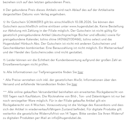
beziehen sich auf den letzten gebundenen Preis.
Der gebundene Preis dieses Artikels wird nach Ablauf des auf der Artikelseite
8
dargestellten Datums vom Verlag angehoben.
Ihr Gutschein SOMMER13 gilt bis einschließlich 10.08.2026. Sie können den
12
Gutschein ausschließlich online einlösen unter www.hugendubel.de. Keine Bestellung
zur Abholung mit Zahlung in der Filiale möglich. Der Gutschein ist nicht gültig für
gesetzlich preisgebundene Artikel (deutschsprachige Bücher und eBooks) sowie für
preisgebundene Kalender, tolino shine (4016621130466), tolino select und das
Hugendubel Hörbuch Abo. Der Gutschein ist nicht mit anderen Gutscheinen und
Geschenkkarten kombinierbar. Eine Barauszahlung ist nicht möglich. Ein Weiterverkauf
und der Handel des Gutscheincodes sind nicht gestattet.
Leider können wir die Echtheit der Kundenbewertung aufgrund der großen Zahl an
15
Einzelbewertungen nicht prüfen.
Alle Informationen zur Tiefpreisgarantie finden Sie
hier
16
Alle Preise verstehen sich inkl. der gesetzlichen MwSt. Informationen über den
*
Versand und anfallende Versandkosten finden Sie
hier
Alle online gekauften Versandartikel beinhalten ein erweitertes Rückgaberecht von
***
100 Tagen nach Kaufdatum. Die Rücknahme von Bild-, Ton- und Datenträgern ist nur bei
noch versiegelter Ware möglich. Für in der Filiale gekaufte Artikel gilt ein
Rückgaberecht von 4 Wochen. Voraussetzung ist die Vorlage des Kassenbons und dass
sich der Artikel in wiederverkaufsfähigem Zustand befindet. Für digitale Produkte gilt
weiterhin die gesetzliche Widerrufsfrist von 14 Tagen. Bitte senden Sie Ihren Widerruf
zu digitalen Produkten per Mail an info@hugendubel.de.