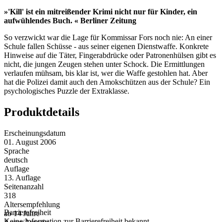
»'Kill' ist ein mitreißender Krimi nicht nur für Kinder, ein
aufwühlendes Buch. « Berliner Zeitung
So verzwickt war die Lage für Kommissar Fors noch nie: An einer
Schule fallen Schüsse - aus seiner eigenen Dienstwaffe. Konkrete
Hinweise auf die Täter, Fingerabdrücke oder Patronenhülsen gibt es
nicht, die jungen Zeugen stehen unter Schock. Die Ermittlungen
verlaufen mühsam, bis klar ist, wer die Waffe gestohlen hat. Aber
hat die Polizei damit auch den Amokschützen aus der Schule? Ein
psychologisches Puzzle der Extraklasse.
Produktdetails
Erscheinungsdatum
01. August 2006
Sprache
deutsch
Auflage
13. Auflage
Seitenanzahl
318
Altersempfehlung
Barrierefreiheit
ab 14 Jahre
Keine Information zur Barrierefreiheit bekannt