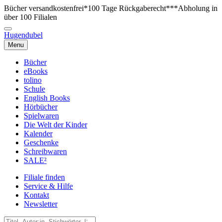
Bücher versandkostenfrei*
100 Tage Rückgaberecht***
Abholung in
über 100 Filialen
Hugendubel
Menu
Bücher
eBooks
tolino
Schule
English Books
Hörbücher
Spielwaren
Die Welt der Kinder
Kalender
Geschenke
Schreibwaren
SALE²
Filiale finden
Service & Hilfe
Kontakt
Newsletter