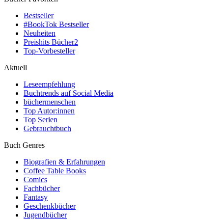
Bestseller
#BookTok Bestseller
Neuheiten
Preishits Bücher
2
Top-Vorbesteller
Aktuell
Leseempfehlung
Buchtrends auf Social Media
büchermenschen
Top Autor:innen
Top Serien
Gebrauchtbuch
Buch Genres
Biografien & Erfahrungen
Coffee Table Books
Comics
Fachbücher
Fantasy
Geschenkbücher
Jugendbücher