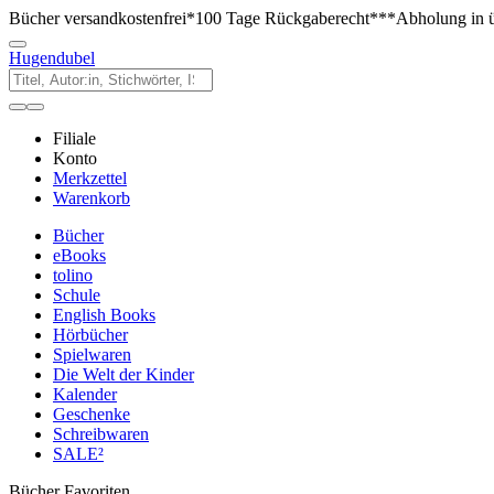
Bücher versandkostenfrei*
100 Tage Rückgaberecht***
Abholung in ü
Hugendubel
Filiale
Konto
Merkzettel
Warenkorb
Bücher
eBooks
tolino
Schule
English Books
Hörbücher
Spielwaren
Die Welt der Kinder
Kalender
Geschenke
Schreibwaren
SALE²
Bücher Favoriten