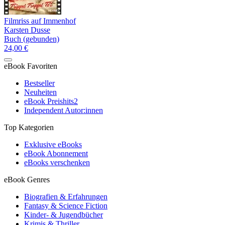
Filmriss auf Immenhof
Karsten Dusse
Buch (gebunden)
24,00 €
eBook Favoriten
Bestseller
Neuheiten
eBook Preishits
2
Independent Autor:innen
Top Kategorien
Exklusive eBooks
eBook Abonnement
eBooks verschenken
eBook Genres
Biografien & Erfahrungen
Fantasy & Science Fiction
Kinder- & Jugendbücher
Krimis & Thriller