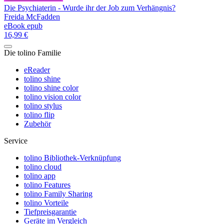
Die Psychiaterin - Wurde ihr der Job zum Verhängnis?
Freida McFadden
eBook epub
16,99 €
Die tolino Familie
eReader
tolino shine
tolino shine color
tolino vision color
tolino stylus
tolino flip
Zubehör
Service
tolino Bibliothek-Verknüpfung
tolino cloud
tolino app
tolino Features
tolino Family Sharing
tolino Vorteile
Tiefpreisgarantie
Geräte im Vergleich