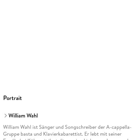
ISBN
9783423763851
Herstelleradresse
dtv Verlagsgesellschaft mbH & Co. KG, Tumblingerstraße 21,
80337 München, Produktsicherheit,
produktsicherheit@dtv.de
Portrait
William Wahl
William Wahl ist Sänger und Songschreiber der A-cappella-
Gruppe basta und Klavierkabarettist. Er lebt mit seiner