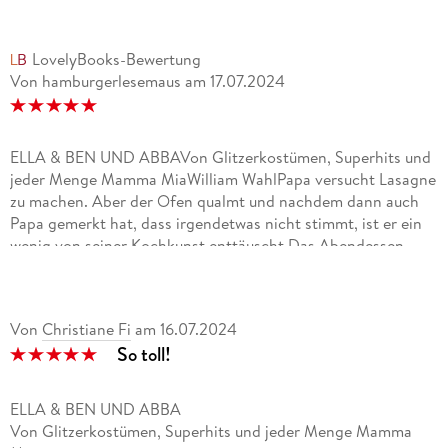
LovelyBooks-Bewertung
Von hamburgerlesemaus
am
17.07.2024
ELLA & BEN UND ABBAVon Glitzerkostümen, Superhits und
jeder Menge Mamma MiaWilliam WahlPapa versucht Lasagne
zu machen. Aber der Ofen qualmt und nachdem dann auch
Papa gemerkt hat, dass irgendetwas nicht stimmt, ist er ein
wenig von seiner Kochkunst enttäuscht.Das Abendessen
scheint also noch etwas zu dauern und das ist ziemlich
schade, denn Ella und ihr kleiner Bruder Ben haben
Hunger.Mama kommt auf die Idee, gemeinsam
Von
Christiane Fi
am
16.07.2024
"Liederwünschen" zu spielen.Sie beginnen mit "Mamma Mia"
So toll!
von der Band ABBA.Und da die Bandmitglieder der Gruppe
so tolle Kostüme tragen, möchten Ella und Ben mehr von der
Gruppe erfahren.ABBA, das sind die Anfangsbuchstaben von
ELLA & BEN UND ABBA
Agnetha, Björn, Benny und Anni-Frid, die aber alle nur Frida
Von Glitzerkostümen, Superhits und jeder Menge Mamma
nennen. Das besondere ist, dass die Band aus zwei