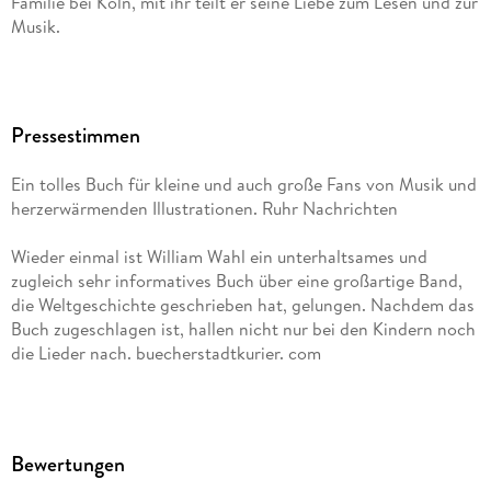
Familie bei Köln, mit ihr teilt er seine Liebe zum Lesen und zur
Musik.
Pressestimmen
Ein tolles Buch für kleine und auch große Fans von Musik und
herzerwärmenden Illustrationen. Ruhr Nachrichten
Wieder einmal ist William Wahl ein unterhaltsames und
zugleich sehr informatives Buch über eine großartige Band,
die Weltgeschichte geschrieben hat, gelungen. Nachdem das
Buch zugeschlagen ist, hallen nicht nur bei den Kindern noch
die Lieder nach. buecherstadtkurier. com
Eine aufregende Zeitreise zu den Anfängen der Popmusik,
verrückten Kostümen und jeder Menge Glamour. Frankenpost
Bewertungen
In dem hübsch illustrierten Buch Ella & Ben und Abba