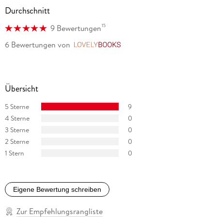
erfährst du alles über die bekannteste schwedische Popband
Durchschnitt
der Welt. Weser-Kurier Kinderzeitung
15
9 Bewertungen
6 Bewertungen
von
LovelyBooks
Übersicht
5 Sterne
9
4 Sterne
0
3 Sterne
0
2 Sterne
0
1 Stern
0
Eigene Bewertung schreiben
Zur Empfehlungsrangliste