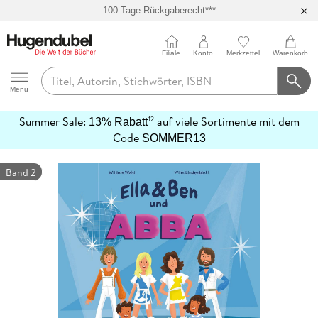
100 Tage Rückgaberecht***
Abholung in über 100 Filialen
Filiale
Konto
Merkzettel
Warenkorb
Hugendubel
Menu
Summer Sale:
auf viele Sortimente mit dem
12
13% Rabatt
mehr
Code
SOMMER13
erfahren
Band 2