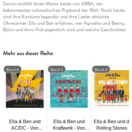
Darum erzählt ihnen Mama heute von ABBA, der
bekanntesten schwedischen Popband der Welt. Noch heute
sind ihre Kostüme legendär und ihre Lieder absolute
Ohrwürmer. Ella und Ben erfahren, wer Agnetha und Benny,
Björn und Anni-Frid eigentlich sind und welche Geschichten
hinter ihren unvergessenen Hits stecken.
Eine aufregende Zeitreise zu den Anfängen der Popmusik,
Mehr aus dieser Reihe
verrückten Kostümen und jeder Menge Glamour.
Zu diesem Buch finden Sie Quizfragen auf antolin. de
Band 6
Band 5
Band 4
Ella & Ben und
Ella & Ben und
Ella & Ben und di
AC/DC - Von
Kraftwerk - Von
Rolling Stones -