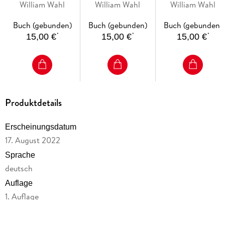
William Wahl
William Wahl
William Wahl
Donnerblitzen,
geheimen Studios,
Von wilden Pferde
Höllenglocken und
perfekten
rollenden Steinen
Buch (gebunden)
Buch (gebunden)
Buch (gebunden)
kurzen Hosen
Doppelgängern und
und ausgestreckte
*
*
*
15,00 €
15,00 €
15,00 €
fernen Sternen
Zungen
Produktdetails
Erscheinungsdatum
17. August 2022
Sprache
deutsch
Auflage
1. Auflage
Seitenanzahl
32