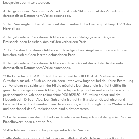
Leseprobe übermittelt werden.
Der gebundene Preis dieses Artikels wird nach Ablauf des auf der Artikelseite
4
dargestellten Datums vom Verlag angehoben.
Der Preisvergleich bezieht sich auf die unverbindliche Preisempfehlung (UVP) des
5
Herstellers.
Der gebundene Preis dieses Artikels wurde vom Verlag gesenkt. Angaben zu
6
Preissenkungen beziehen sich auf den vorherigen Preis.
Die Preisbindung dieses Artikels wurde aufgehoben. Angaben zu Preissenkungen
7
beziehen sich auf den letzten gebundenen Preis.
Der gebundene Preis dieses Artikels wird nach Ablauf des auf der Artikelseite
8
dargestellten Datums vom Verlag angehoben.
Ihr Gutschein SOMMER13 gilt bis einschließlich 10.08.2026. Sie können den
12
Gutschein ausschließlich online einlösen unter www.hugendubel.de. Keine Bestellung
zur Abholung mit Zahlung in der Filiale möglich. Der Gutschein ist nicht gültig für
gesetzlich preisgebundene Artikel (deutschsprachige Bücher und eBooks) sowie für
preisgebundene Kalender, tolino shine (4016621130466), tolino select und das
Hugendubel Hörbuch Abo. Der Gutschein ist nicht mit anderen Gutscheinen und
Geschenkkarten kombinierbar. Eine Barauszahlung ist nicht möglich. Ein Weiterverkauf
und der Handel des Gutscheincodes sind nicht gestattet.
Leider können wir die Echtheit der Kundenbewertung aufgrund der großen Zahl an
15
Einzelbewertungen nicht prüfen.
Alle Informationen zur Tiefpreisgarantie finden Sie
hier
16
Alle Preise verstehen sich inkl. der gesetzlichen MwSt. Informationen über den
*