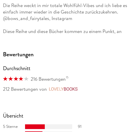
Die Reihe weckt in mir totale Wohlfühl-Vibes und ich liebe es
einfach immer wieder in die Geschichte zurückzukehren.
@bows_and_fairytales, Instagram
Diese Reihe und diese Bücher kommen zu einem Punkt, an
dem ich ihnen komplett verfallen bin und alles daran liebe.
Der Schreibstil, der Humor ich liebe sogar - oder vielleicht
sogar vor allem - die Klischees! @sarahs. booklove,
Bewertungen
Instagram
Durchschnitt
15
216 Bewertungen
212 Bewertungen
von
LovelyBooks
Übersicht
5 Sterne
91