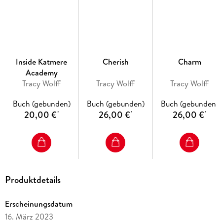
Band 4: Court
Band 5: Charm
Band 6: Cherish
Band 7: Inside Katmere Academy (mit zwei neuen Novellen)
Die Spin-off-Reihe: Die Calder-Academy-Chroniken von
Inside Katmere
Cherish
Charm
Tracy Wolff bei dtv:
Academy
Band 1: Sweet Nightmare
Tracy Wolff
Tracy Wolff
Tracy Wolff
Band 2: Sweet Chaos (in Planung)
Band 3: Sweet Vengeance (in Planung)
Buch (gebunden)
Buch (gebunden)
Buch (gebunden)
20,00 €
26,00 €
26,00 €
*
*
*
Die Bände sind nicht unabhängig voneinander lesbar.
Produktdetails
Erscheinungsdatum
16. März 2023