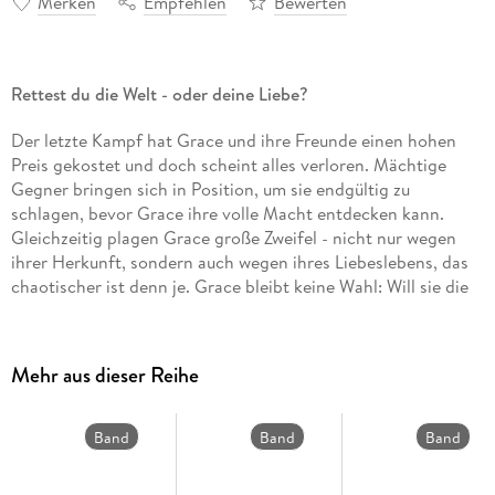
Merken
Empfehlen
Bewerten
Rettest du die Welt - oder deine Liebe?
Der letzte Kampf hat Grace und ihre Freunde einen hohen
Preis gekostet und doch scheint alles verloren. Mächtige
Gegner bringen sich in Position, um sie endgültig zu
schlagen, bevor Grace ihre volle Macht entdecken kann.
Gleichzeitig plagen Grace große Zweifel - nicht nur wegen
ihrer Herkunft, sondern auch wegen ihres Liebeslebens, das
chaotischer ist denn je. Grace bleibt keine Wahl: Will sie die
Welt retten, muss sie herausfinden, wer sie wirklich ist - auch
wenn sie sich vor der Antwort fürchtet und Gefahr läuft,
dabei ihre große Liebe oder sich selbst zu verlieren . . .
Mehr aus dieser Reihe
Alle Bände der Katmere-Academy-Chroniken:
Band 1: Crave
Band
Band
Band
Band 2: Crush
7
6
5
Band 3: Covet