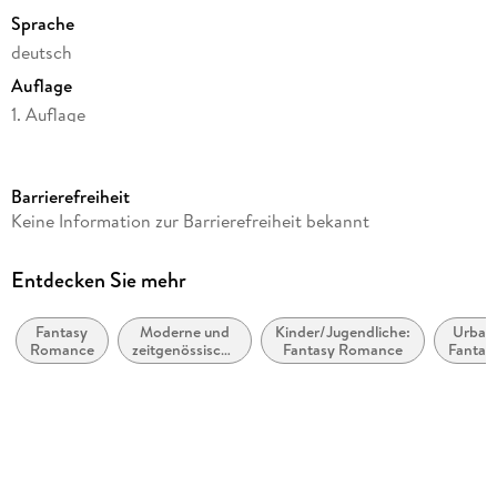
Sprache
deutsch
Auflage
1. Auflage
Seitenanzahl
1040
Barrierefreiheit
Altersempfehlung
Keine Information zur Barrierefreiheit bekannt
von 14 bis 99 Jahren
Reihe
Entdecken Sie mehr
Die Katmere Academy Chroniken / Crave, 4
Fantasy
Moderne und
Kinder/Jugendliche:
Urban
Autor/Autorin
Romance
zeitgenössische
Fantasy Romance
Fantas
Tracy Wolff
Belletristik:
allgemein und
Übersetzung
literarisch
Michelle Gyo
Verlag/Hersteller
dtv Verlagsgesellschaft