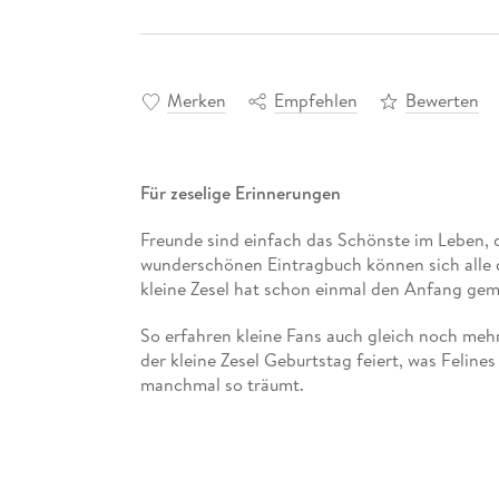
Merken
Empfehlen
Bewerten
Für zeselige Erinnerungen
Freunde sind einfach das Schönste im Leben,
wunderschönen Eintragbuch können sich alle 
kleine Zesel hat schon einmal den Anfang gem
So erfahren kleine Fans auch gleich noch me
der kleine Zesel Geburtstag feiert, was Felin
manchmal so träumt.
- Freundebuch mit liebevoll gestalteten Eintra
- Auch Möhrchen und seine Freunde haben ihr