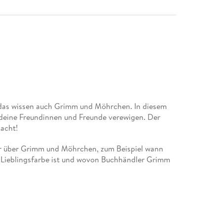
 das wissen auch Grimm und Möhrchen. In diesem
deine Freundinnen und Freunde verewigen. Der
acht!
hr über Grimm und Möhrchen, zum Beispiel wann
es Lieblingsfarbe ist und wovon Buchhändler Grimm
gseiten
e Steckbriefe beigesteuert