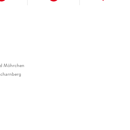
d Möhrchen
Scharnberg
764551