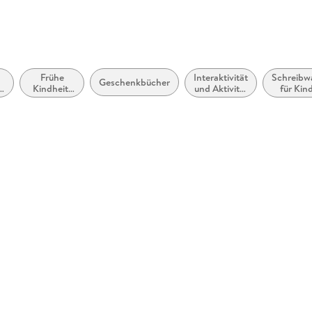
Frühe
Interaktivität
Schreibw
Geschenkbücher
Kindheit:
und Aktivität
für Kin
Menschen,
für Kinder:
(bedruck
en
die uns
Zeichnen,
Themati
helfen
Malen und
Tage- 
Ausmalen
Notizbü