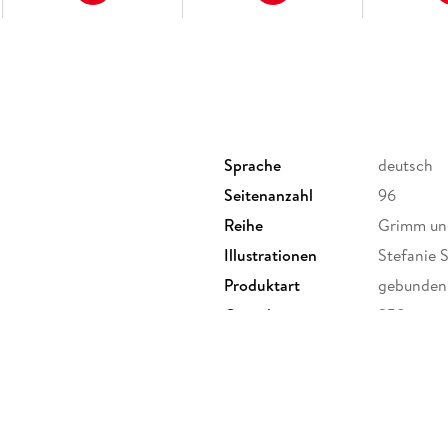
Sprache
deutsch
Seitenanzahl
96
Reihe
Grimm un
Illustrationen
Stefanie 
Produktart
gebunden
Gewicht
358 g
ISBN
9783423
& Co. KG, Tumblingerstraße 21,
erheit,