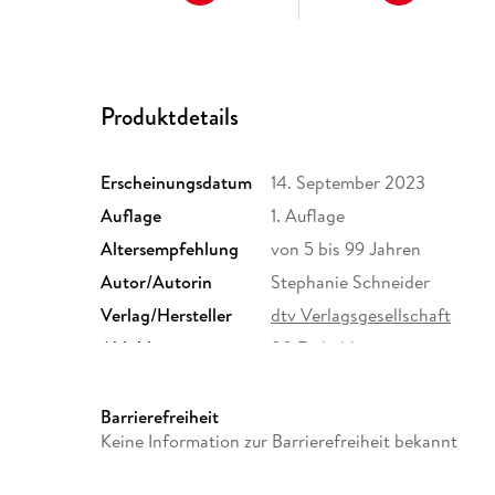
Produktdetails
Erscheinungsdatum
14. September 2023
Auflage
1. Auflage
Altersempfehlung
von 5 bis 99 Jahren
Autor/Autorin
Stephanie Schneider
Verlag/Hersteller
dtv Verlagsgesellschaft
Abbildungen
80 Farbabb.
Größe (L/B/H)
211/167/14 mm
Herstelleradresse
dtv Verlagsgesellschaft mbH 
Barrierefreiheit
80337 München, Produktsich
Keine Information zur Barrierefreiheit bekannt
produktsicherheit@dtv.de