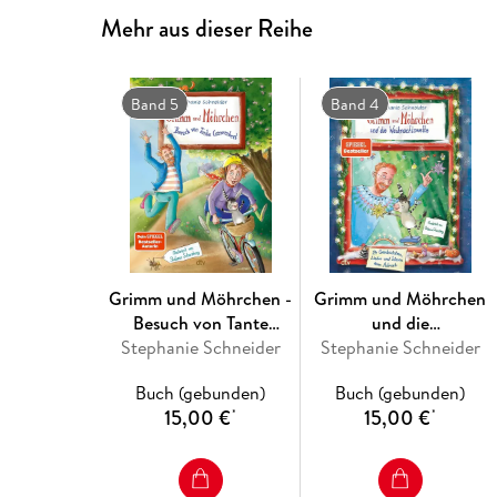
Mehr aus dieser Reihe
Band 5
Band 4
Grimm und Möhrchen -
Grimm und Möhrchen
Besuch von Tante
und die
Stephanie Schneider
Camembert
Weihnachtswette - 24
Stephanie Schneider
Geschichten, Lieder und
Buch (gebunden)
Buch (gebunden)
Ideen zum Advent
15,00 €
15,00 €
*
*