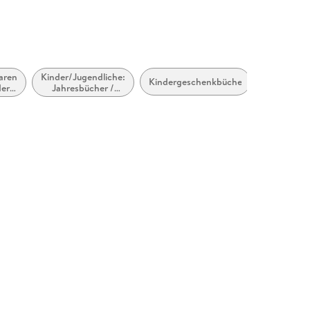
aren
Kinder/Jugendliche:
empfohlen
Kindergeschenkbücher
der
Jahresbücher /
Alter: ab c
t):
Jahrbücher /
5 Jahre
sche
Almanache
und
cher