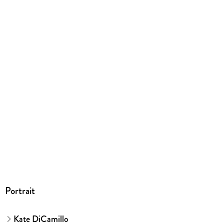
gebunden
Gewicht
344 g
Größe (L/B/H)
218/146/23 mm
ISBN
9783423765725
Herstelleradresse
dtv Verlagsgesellschaft mbH & Co. KG, Tumblingerstraße 21,
80337 München, Produktsicherheit,
produktsicherheit@dtv.de
Portrait
Kate DiCamillo