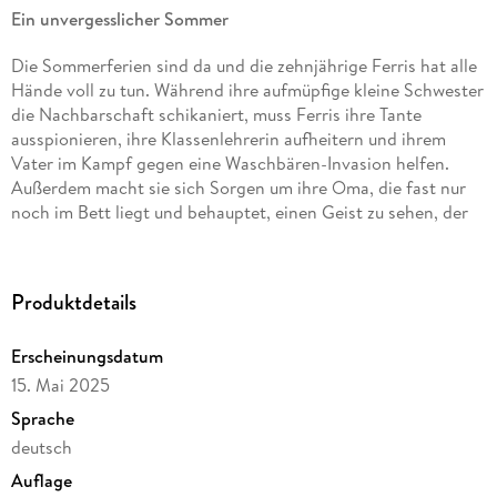
Ein unvergesslicher Sommer
Die Sommerferien sind da und die zehnjährige Ferris hat alle
Hände voll zu tun. Während ihre aufmüpfige kleine Schwester
die Nachbarschaft schikaniert, muss Ferris ihre Tante
ausspionieren, ihre Klassenlehrerin aufheitern und ihrem
Vater im Kampf gegen eine Waschbären-Invasion helfen.
Außerdem macht sie sich Sorgen um ihre Oma, die fast nur
noch im Bett liegt und behauptet, einen Geist zu sehen, der
einen ganz speziellen Auftrag für Ferris hat. Den zu erfüllen,
scheint fast unmöglich bei all dem Trubel im Haus. Aber wenn
es jemand schaffen kann, alle Probleme zu lösen, während die
Produktdetails
ganze Familie verrückt spielt - dann Ferris!
Erscheinungsdatum
15. Mai 2025
Sprache
deutsch
Auflage