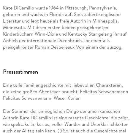
Kate DiCamillo wurde 1964 in Pittsburgh, Pennsylvania,
geboren und wuchs in Florida auf. Sie studierte englische
Literatur und lebt heute als freie Autorin in Minneapolis,
Minnesota. Mit ihren ersten beiden preisgekrönten
Kinderbüchern Winn-Dixie und Kentucky Star gelang ihr auf
Anhieb der internationale Durchbruch. Ihr ebenfalls
preisgekrönter Roman Despereaux Von einem der auszog,
das Fürchten zu verlernen wurde verfilmt, genauso wie Winn-
Dixie . Für Flora & Ulysses Die fabelhaften Abenteuer erhielt
Kate DiCamillo zum zweiten Mal die Newbery Medal.
Pressestimmen
Eine tolle Familiengeschichte mit liebevollen Charakteren,
die keine großen Abenteuer braucht! Felicitas Schwanemann
Felicitas Schwanemann, Weser Kurier
Der Sommer der unmöglichen Dinge der amerikanischen
Autorin Kate DiCamillo ist eine rasante Geschichte, die zeigt,
wie spektakulär, kurios, voller Wunder und Unerklärlichkeiten
auch der Alltag sein kann. ( ) So ist auch die Geschichte mal