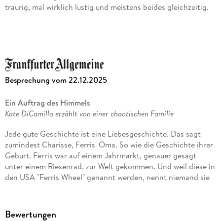
traurig, mal wirklich lustig und meistens beides gleichzeitig.
Louise Otterbein, FAZ
Der Sommer der unmöglichen Dinge ist ein typisches Kate
DiCamillo-Buch, ein unterhaltsamer, kluger Kinderroman, in
dem es um die Frage geht, wie man glücklich leben kann, wie
viel Anpassung und Eigensinn nötig sind, wieviel Renitenz
Besprechung vom 22.12.2025
und Pragmatismus. Franz Lettner, 1001 und 1 Buch
Ein Auftrag des Himmels
Der Sommer der unmöglichen Dinge` ist eine warmherzige
Kate DiCamillo erzählt von einer chaotischen Familie
Sommergeschichte über die Familie, die Liebe, das Licht und
die Dunkelheit, mit wunderbar beschriebenen Charakteren.
Jede gute Geschichte ist eine Liebesgeschichte. Das sagt
Es ist auch ein Buch voller bezaubernder Wörter wie gülden
zumindest Charisse, Ferris' Oma. So wie die Geschichte ihrer
donquichottisch und unkalkulierbar und die entsprechenden
Geburt. Ferris war auf einem Jahrmarkt, genauer gesagt
Erklärungen dazu werden . praktischerweise gleich
unter einem Riesenrad, zur Welt gekommen. Und weil diese in
mitgeliefert. Michaela Kanatschnig, Kleine Zeitung
den USA "Ferris Wheel" genannt werden, nennt niemand sie
bei ihrem echten Namen, sondern einfach nur Ferris. Mit
Ganz dicht dran, warmherzig und sehr unterhaltsam erzählt
dieser spektakulären Geburt hatte sie es damals sogar in die
die preisgekrönte Autorin Kate DiCamillo eine
Zeitung geschafft. Charisse hatte sie damals aufgefangen
Bewertungen
Familiengeschichte, die vom Alltag und nicht von
und war die Erste, die Ferris sah. "Willkommen, Liebes."