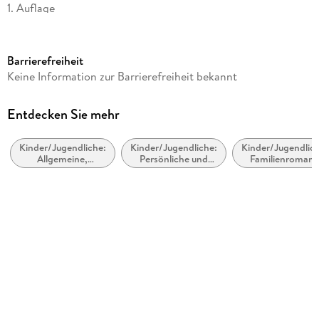
1. Auflage
Seitenanzahl
208
Barrierefreiheit
Altersempfehlung
Keine Information zur Barrierefreiheit bekannt
von 10 bis 99 Jahren
Autor/Autorin
Entdecken Sie mehr
Kate DiCamillo
Kinder/Jugendliche:
Kinder/Jugendliche:
Kinder/Jugendlich
Übersetzung
Allgemeine,
Persönliche und
Familienroman
Uwe-Michael Gutzschhahn
moderne und
soziale Themen:
zeitgenössische
Emotionen,
Verlag/Hersteller
Belletristik
Stimmungen,
Gefühle und
dtv Verlagsgesellschaft
Verhaltensweisen
Originaltitel
Ferris
Originalsprache
englisch
Produktart