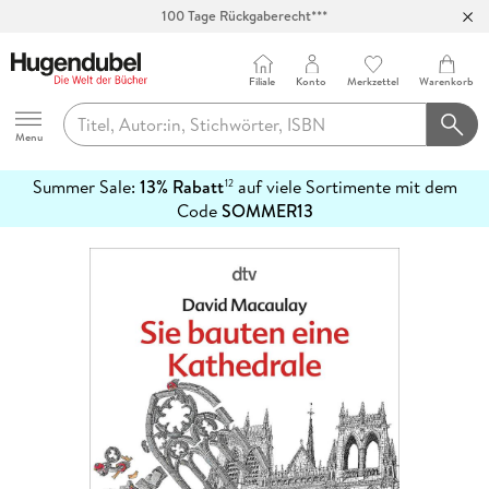
100 Tage Rückgaberecht***
Abholung in über 100 Filialen
Filiale
Konto
Merkzettel
Warenkorb
Hugendubel
Menu
Summer Sale:
13% Rabatt
auf viele Sortimente mit dem
12
mehr
Code
SOMMER13
erfahren