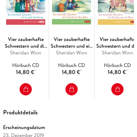
Vier zauberhafte
Vier zauberhafte
Vier zauberhafte
Schwestern und die
Schwestern und ein
Schwestern und da
große Versöhnung,2
Sheridan Winn
Geist aus alten
Sheridan Winn
Sheridan Winn
Geheimnis der
Audio-CDs
Zeiten,2 Audio-CDs
Türme,2 Audio-CD
Hörbuch CD
Hörbuch CD
Hörbuch CD
14,80 €
14,80 €
14,80 €
*
*
*
Produktdetails
Erscheinungsdatum
23. Dezember 2019