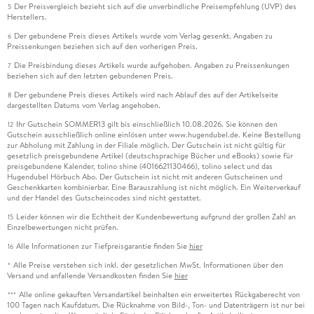
Der Preisvergleich bezieht sich auf die unverbindliche Preisempfehlung (UVP) des
5
Herstellers.
Der gebundene Preis dieses Artikels wurde vom Verlag gesenkt. Angaben zu
6
Preissenkungen beziehen sich auf den vorherigen Preis.
Die Preisbindung dieses Artikels wurde aufgehoben. Angaben zu Preissenkungen
7
beziehen sich auf den letzten gebundenen Preis.
Der gebundene Preis dieses Artikels wird nach Ablauf des auf der Artikelseite
8
dargestellten Datums vom Verlag angehoben.
Ihr Gutschein SOMMER13 gilt bis einschließlich 10.08.2026. Sie können den
12
Gutschein ausschließlich online einlösen unter www.hugendubel.de. Keine Bestellung
zur Abholung mit Zahlung in der Filiale möglich. Der Gutschein ist nicht gültig für
gesetzlich preisgebundene Artikel (deutschsprachige Bücher und eBooks) sowie für
preisgebundene Kalender, tolino shine (4016621130466), tolino select und das
Hugendubel Hörbuch Abo. Der Gutschein ist nicht mit anderen Gutscheinen und
Geschenkkarten kombinierbar. Eine Barauszahlung ist nicht möglich. Ein Weiterverkauf
und der Handel des Gutscheincodes sind nicht gestattet.
Leider können wir die Echtheit der Kundenbewertung aufgrund der großen Zahl an
15
Einzelbewertungen nicht prüfen.
Alle Informationen zur Tiefpreisgarantie finden Sie
hier
16
Alle Preise verstehen sich inkl. der gesetzlichen MwSt. Informationen über den
*
Versand und anfallende Versandkosten finden Sie
hier
Alle online gekauften Versandartikel beinhalten ein erweitertes Rückgaberecht von
***
100 Tagen nach Kaufdatum. Die Rücknahme von Bild-, Ton- und Datenträgern ist nur bei