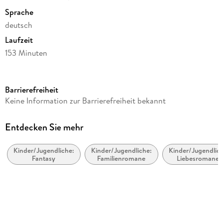
Sprache
deutsch
Laufzeit
153 Minuten
Altersempfehlung
ab 8 Jahre
Barrierefreiheit
Reihe
Keine Information zur Barrierefreiheit bekannt
Vier zauberhafte Schwestern, 2
Autor/Autorin
Entdecken Sie mehr
Sheridan Winn
Kinder/Jugendliche:
Kinder/Jugendliche:
Kinder/Jugendlich
Übersetzung
Fantasy
Familienromane
Liebesromane,
Katrin Weingran
Geschichten übe
Liebe und
Sprecher/Sprecherin
Freundschaft
Marie Bierstedt
Illustrationen
Franziska Harvey