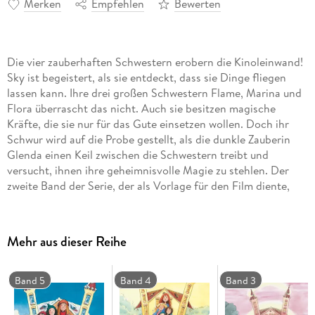
Merken
Empfehlen
Bewerten
Die vier zauberhaften Schwestern erobern die Kinoleinwand!
Sky ist begeistert, als sie entdeckt, dass sie Dinge fliegen
lassen kann. Ihre drei großen Schwestern Flame, Marina und
Flora überrascht das nicht. Auch sie besitzen magische
Kräfte, die sie nur für das Gute einsetzen wollen. Doch ihr
Schwur wird auf die Probe gestellt, als die dunkle Zauberin
Glenda einen Keil zwischen die Schwestern treibt und
versucht, ihnen ihre geheimnisvolle Magie zu stehlen. Der
zweite Band der Serie, der als Vorlage für den Film diente,
erscheint jetzt als limitierte Sonderausgabe zum Kinostart!
Gekürzte Lesung mit Marie Bierstedt2 CDs | ca. 2 h 33 min
Mehr aus dieser Reihe
Band 5
Band 4
Band 3