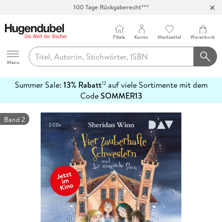
100 Tage Rückgaberecht***
Abholung in über 100 Filialen
Filiale
Konto
Merkzettel
Warenkorb
Hugendubel
Menu
Summer Sale:
13% Rabatt
auf viele Sortimente mit dem
12
mehr
Code
SOMMER13
erfahren
Band 2