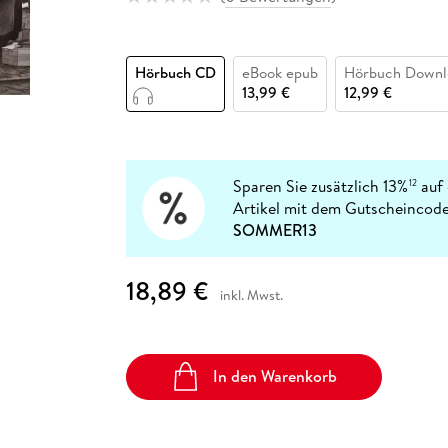
Fremdsprachige Bücher
n Lernhilfen
 Jugendbücher
eiber
Hörbuch Downloads im Bundle
cher
 Vergleich
 Puzzlezubehör
Lernen
New Adult
STABILO
Taschenbücher
hilfen
hriller
 Backen
er
lender
Ratgeber
Hörbuch CD
eBook epub
Hörbuch Downl
op
hriller
Romance
13,99 €
12,99 €
Sachbücher
precher:innen
Science Fiction
Fremdsprachige Bücher
Sparen Sie zusätzlich 13%
auf 
12
Artikel mit dem Gutscheincode
SOMMER13
18,89 €
inkl. Mwst.
In den Warenkorb