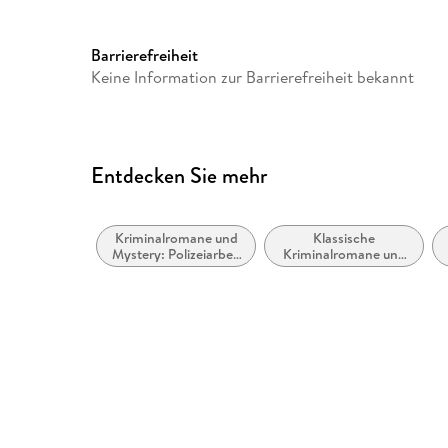
Größe (L/B/H)
142/127/17 mm
Barrierefreiheit
Keine Information zur Barrierefreiheit bekannt
Entdecken Sie mehr
Kriminalromane und
Klassische
Mystery: Polizeiarbeit
Kriminalromane und
& Forensik
Mystery