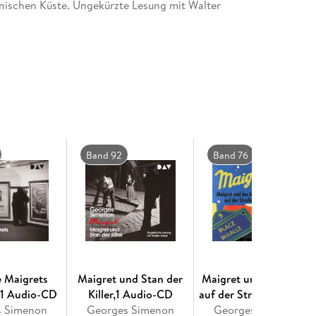
nnischen Küste. Ungekürzte Lesung mit Walter
Band 92
Band 76
 Maigrets
Maigret und Stan der
Maigret und der Mann
,1 Audio-CD
Killer,1 Audio-CD
auf der Straße,2 Audio-
s Simenon
Georges Simenon
Georges Simenon
CDs