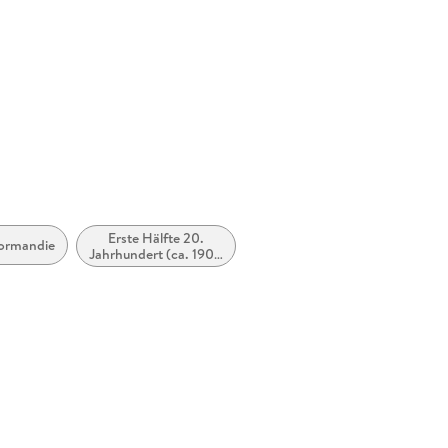
414069
Erste Hälfte 20.
ormandie
Jahrhundert (ca. 1900
bis ca. 1950)