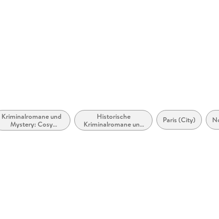
GTIN
9783742
Kriminalromane und
Historische
Paris (City)
N
Mystery: Cosy
Kriminalromane und
Mystery
Mystery