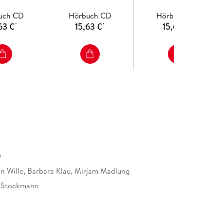
uch CD
Hörbuch CD
Hörbuch CD
63 €
15,63 €
15,63 €
*
*
*
9
n Wille, Barbara Klau, Mirjam Madlung
 Stockmann