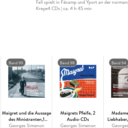
Fall spielt in Fécamp und Yport an der norma
Kreye4 CDs | ca. 4 h 45 min
Band 99
Band 98
Band 94
Maigret und die Aussage
Maigrets Pfeife, 2
Madame
des Ministranten,1
Audio-CDs
Liebhaber
Georges Simenon
Audio-CD
Georges Simenon
George