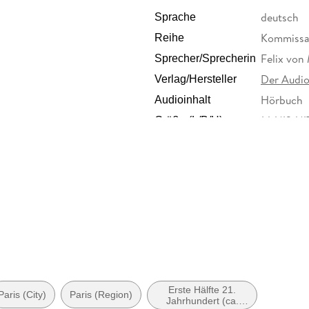
deutsch
Sprache
Kommissar
Reihe
Felix von
Sprecher/Sprecherin
Der Audi
Verlag/Hersteller
Hörbuch
Audioinhalt
144/124/
Größe (L/B/H)
Der Audio
Herstelleradresse
info@der-
Erste Hälfte 21.
Paris (City)
Paris (Region)
Jahrhundert (ca.