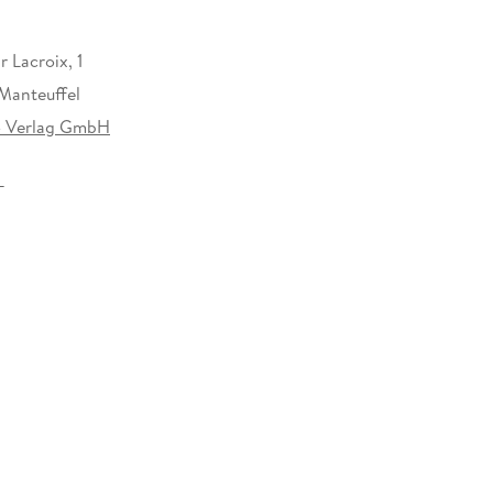
 Lacroix, 1
 Manteuffel
o Verlag GmbH
17 mm
 Verlag, Hardenbergstr. 9A, 10623 Berlin,
audio-verlag.de