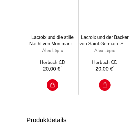
Lacroix und die stille
Lacroix und der Bäcker
Nacht von Montmartre.
von Saint-Germain. Sei
Alex Lépic
Alex Lépic
Sein dritter Fall
zweiter Fall
Hörbuch CD
Hörbuch CD
*
*
20,00 €
20,00 €
Produktdetails