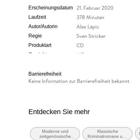
21. Februar 2020
Erscheinungsdatum
378 Minuten
Laufzeit
Alex Lépic
Autor/Autorin
Sven Stricker
Regie
CD
Produktart
147 g
Gewicht
9783742414649
GTIN
Barrierefreiheit
Keine Information zur Barrierefreiheit bekannt
Entdecken Sie mehr
Moderne und
Klassische
zeitgenössische
Kriminalromane und